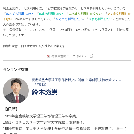
調査企業のサービス利用者に、「どの程度その企業のサービスを再利用したいか」について
「
A:とても利用したい
」「
B:まあ利用したい
」「
C:あまり利用したくない
」「
D：全く利用した
くない
」の4段階で評価してもらい、「
A:とても利用したい
」「
B:まあ利用したい
」と回答した
人の割合で算出しています。
※10段階聴取については、A=9-10回答、B=6-8回答、C=3-5回答、D=1-2回答として割合を算
出しております。
商標対象は、回答者数が100人以上の企業です。
再利用意向データ（PDF）
ランキング監修
慶應義塾大学理工学部教授／内閣府 上席科学技術政策フェロー
（非常勤）
鈴木秀男
【経歴】
1989年慶應義塾大学理工学部管理工学科卒業。
1992年ロチェスター大学経営大学院修士課程修了。
1996年東京工業大学大学院理工学研究科博士課程経営工学専攻修了。博士（工