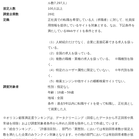
ル数7,297人）
規定人数
100人以上
調査企業数
26社
定義
正社員での転職を希望している人（求職者）に対して、社員採
用情報を提供しているサイトを対象とする。なお、下記条件を
満たしているWebサイトを条件とする。
（1）人材紹介だけでなく、企業に直接応募できる求人を扱っ
ている。
（2）全国の求人を扱っている。
（3）複数の職種・業種の求人を扱っている。 ※職種別を除
く。
（4）特定のユーザー属性に限定していない。 ※年代別を除
く。
（5）検索エンジンや他サイトの横断検索サイトでない。
調査対象者
性別：指定なし
年齢：18歳～59歳
地域：全国
条件：過去5年以内に転職サイトを使って転職し、正社員とし
て就業した人
※オリコン顧客満足度ランキングは、データクリーニング（回収したデータから不正回答や異
常値を排除）および調査対象者条件から外れた回答を除外した上で作成しています。
※「総合ランキング」、「評価項目別」、部門の「業態別」においては有効回答者数が規定人
数を満たした企業のみランクイン対象となります。その他の部門においては有効回答者数が規