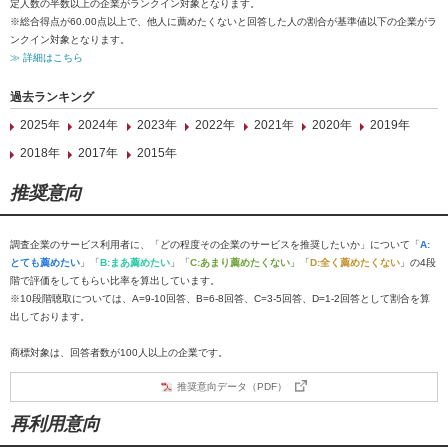
定人数の半数以上の企業がランクイン対象となります。
※総合得点が60.00点以上で、他人に薦めたくないと回答した人の割合が基準値以下の企業がラ
ンクイン対象となります。
≫ 詳細はこちら
過去ランキング
2025年
2024年
2023年
2022年
2021年
2020年
2019年
2018年
2017年
2015年
推奨意向
調査企業のサービス利用者に、「どの程度その企業のサービスを推奨したいか」について「
A:
とても薦めたい
」「
B:まあ薦めたい
」「
C:あまり薦めたくない
」「
D:全く薦めたくない
」の4段
階で評価をしてもらい比率を算出しています。
※10段階聴取については、A=9-10回答、B=6-8回答、C=3-5回答、D=1-2回答として割合を算
出しております。
商標対象は、回答者数が100人以上の企業です。
推奨意向データ（PDF）
再利用意向