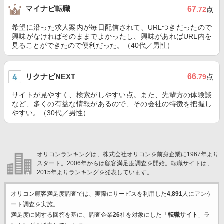
マイナビ転職
67
.72
点
希望に沿った求人案内が毎日配信されて、URLつきだったので
興味がなければそのままでよかったし、興味があればURL内を
見ることができたので便利だった。（40代／男性）
リクナビNEXT
66
.79
点
サイトが見やすく、検索がしやすい点。また、先輩方の体験談
など、多くの有益な情報があるので、その会社の特徴を把握し
やすい。（30代／男性）
オリコンランキングは、株式会社オリコンを前身企業に1967年より
スタート。2006年からは顧客満足度調査を開始。転職サイトは、
2015年よりランキングを発表しています。
オリコン顧客満足度調査では、実際にサービスを利用した
4,891
人にアンケ
ート調査を実施。
満足度に関する回答を基に、調査企業
26
社を対象にした「
転職サイト
」ラ