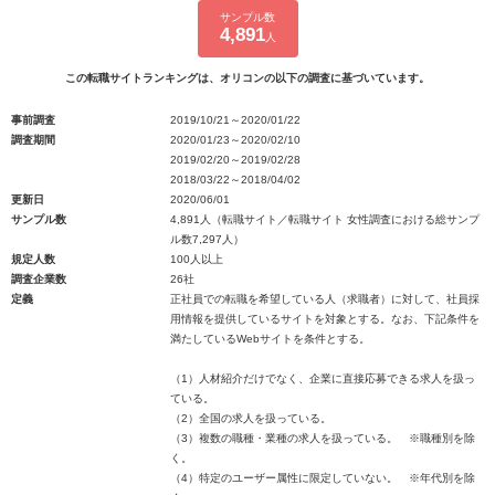
サンプル数
4,891
人
この転職サイトランキングは、オリコンの以下の調査に基づいています。
事前調査
2019/10/21～2020/01/22
調査期間
2020/01/23～2020/02/10
2019/02/20～2019/02/28
2018/03/22～2018/04/02
更新日
2020/06/01
サンプル数
4,891人（転職サイト／転職サイト 女性調査における総サンプ
ル数7,297人）
規定人数
100人以上
調査企業数
26社
定義
正社員での転職を希望している人（求職者）に対して、社員採
用情報を提供しているサイトを対象とする。なお、下記条件を
満たしているWebサイトを条件とする。
（1）人材紹介だけでなく、企業に直接応募できる求人を扱っ
ている。
（2）全国の求人を扱っている。
（3）複数の職種・業種の求人を扱っている。 ※職種別を除
く。
（4）特定のユーザー属性に限定していない。 ※年代別を除