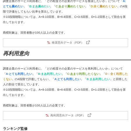
調査企業のサービス利用者に、「どの程度その企業のサービスを推奨したいか」について「
A:
とても薦めたい
」「
B:まあ薦めたい
」「
C:あまり薦めたくない
」「
D:全く薦めたくない
」の4段
階で評価をしてもらい比率を算出しています。
※10段階聴取については、A=9-10回答、B=6-8回答、C=3-5回答、D=1-2回答として割合を算
出しております。
商標対象は、回答者数が100人以上の企業です。
推奨意向データ（PDF）
再利用意向
調査企業のサービス利用者に、「どの程度その企業のサービスを再利用したいか」について
「
A:とても利用したい
」「
B:まあ利用したい
」「
C:あまり利用したくない
」「
D：全く利用した
くない
」の4段階で評価してもらい、「
A:とても利用したい
」「
B:まあ利用したい
」と回答した
人の割合で算出しています。
※10段階聴取については、A=9-10回答、B=6-8回答、C=3-5回答、D=1-2回答として割合を算
出しております。
商標対象は、回答者数が100人以上の企業です。
再利用意向データ（PDF）
ランキング監修