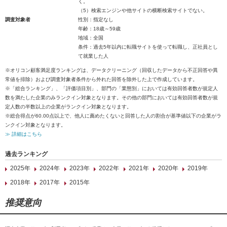
く。
（5）検索エンジンや他サイトの横断検索サイトでない。
調査対象者
性別：指定なし
年齢：18歳～59歳
地域：全国
条件：過去5年以内に転職サイトを使って転職し、正社員とし
て就業した人
※オリコン顧客満足度ランキングは、データクリーニング（回収したデータから不正回答や異
常値を排除）および調査対象者条件から外れた回答を除外した上で作成しています。
※「総合ランキング」、「評価項目別」、部門の「業態別」においては有効回答者数が規定人
数を満たした企業のみランクイン対象となります。その他の部門においては有効回答者数が規
定人数の半数以上の企業がランクイン対象となります。
※総合得点が60.00点以上で、他人に薦めたくないと回答した人の割合が基準値以下の企業がラ
ンクイン対象となります。
≫ 詳細はこちら
過去ランキング
2025年
2024年
2023年
2022年
2021年
2020年
2019年
2018年
2017年
2015年
推奨意向