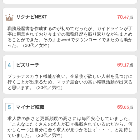
リクナビNEXT
70
.47
点
職務経歴書を作成するのが初めてだったが、ガイドラインが丁
寧に用意されており今までの職務経歴を振り返りながらまとめ
ることができた。そのままwordでダウンロードできたのも助か
った。（30代／女性）
ビズリーチ
69
.17
点
プラチナスカウト機能が良い。企業側が欲しい人材を見つけに
行くことが出来るため、マッチ度合いの高い転職活動が出来る
と思います。（30代／男性）
マイナビ転職
69
.05
点
求人数の多さと更新頻度の高さには毎回安心していました。
「こんなにたくさんの求人が日々掲載されているのだから、何
かしら一つは自分に合う求人が見つかるはず・・・」と期待し
ていました。（20代／男性）