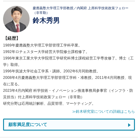
慶應義塾大学理工学部教授／内閣府 上席科学技術政策フェロー
（非常勤）
鈴木秀男
【経歴】
1989年慶應義塾大学理工学部管理工学科卒業。
1992年ロチェスター大学経営大学院修士課程修了。
1996年東京工業大学大学院理工学研究科博士課程経営工学専攻修了。博士（工
学）取得。
1996年筑波大学社会工学系・講師。2002年6月同助教授。
2008年4月慶應義塾大学理工学部管理工学科・准教授。2011年4月同教授、現
在に至る。
2023年4月内閣府 科学技術・イノベーション推進事務局参事官（インフラ・防
災担当）付上席科学技術政策フェロー（非常勤）
研究分野は応用統計解析、品質管理、マーケティング。
≫鈴木研究室についての詳細はこちら
顧客満足度について