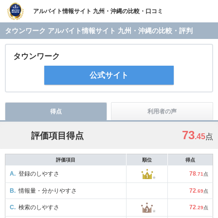
アルバイト情報サイト 九州・沖縄の比較・口コミ
タウンワーク アルバイト情報サイト 九州・沖縄の比較・評判
タウンワーク
公式サイト
得点
利用者の声
73
評価項目得点
.45
点
評価項目
順位
得点
A.
登録のしやすさ
78
.71
点
B.
情報量・分かりやすさ
72
.69
点
C.
検索のしやすさ
72
.29
点