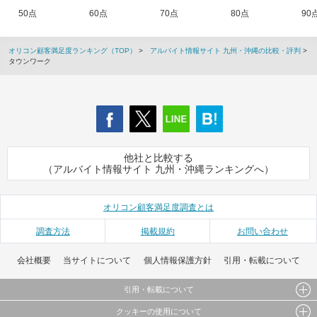
50点
60点
70点
80点
90
オリコン顧客満足度ランキング（TOP）
>
アルバイト情報サイト 九州・沖縄の比較・評判
>
タウンワーク
他社と比較する
（アルバイト情報サイト 九州・沖縄ランキングへ）
オリコン顧客満足度調査とは
調査方法
掲載規約
お問い合わせ
会社概要
当サイトについて
個人情報保護方針
引用・転載について
引用・転載について
クッキーの使用について
当サイトで公開されている情報（文字、写真、イラスト、画像データ等）及びこれらの配置・