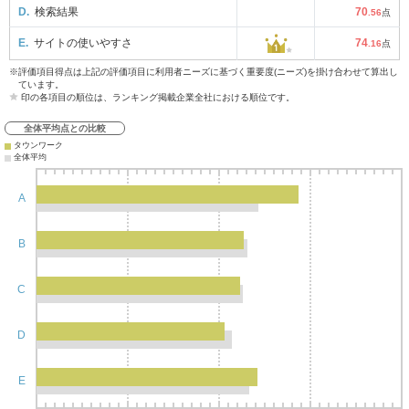
D.
検索結果
70
.56
点
E.
サイトの使いやすさ
74
.16
点
※評価項目得点は上記の評価項目に利用者ニーズに基づく重要度(ニーズ)を掛け合わせて算出し
ています。
印の各項目の順位は、ランキング掲載企業全社における順位です。
全体平均点との比較
タウンワーク
全体平均
A
B
C
D
E