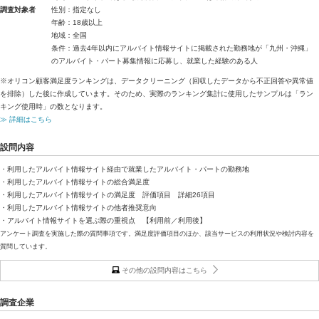
調査対象者
性別：指定なし
年齢：18歳以上
地域：全国
条件：過去4年以内にアルバイト情報サイトに掲載された勤務地が「九州・沖縄」
のアルバイト・パート募集情報に応募し、就業した経験のある人
※オリコン顧客満足度ランキングは、データクリーニング（回収したデータから不正回答や異常値
を排除）した後に作成しています。そのため、実際のランキング集計に使用したサンプルは「ラン
キング使用時」の数となります。
≫ 詳細はこちら
設問内容
・利用したアルバイト情報サイト経由で就業したアルバイト・パートの勤務地
・利用したアルバイト情報サイトの総合満足度
・利用したアルバイト情報サイトの満足度 評価項目 詳細26項目
・利用したアルバイト情報サイトの他者推奨意向
・アルバイト情報サイトを選ぶ際の重視点 【利用前／利用後】
アンケート調査を実施した際の質問事項です。満足度評価項目のほか、該当サービスの利用状況や検討内容を
質問しています。
その他の設問内容はこちら
調査企業