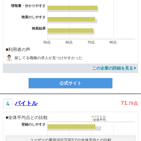
情報量・分かりやすさ
検索のしやすさ
検索結果
50点
60点
70点
80点
■利用者の声
探してる職種の求人が見つけやすかった
この企業の詳細を見る
公式サイト
71
バイトル
.79
点
■全体平均点との比較
■
バイトル
■
全体平均
登録のしやすさ
ユーザーの重視項目TOP3での全体平均との比較