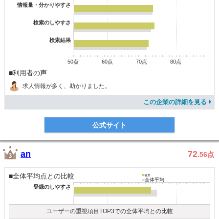
情報量・分かりやすさ
検索のしやすさ
検索結果
50点
60点
70点
80点
■利用者の声
求人情報が多く、助かりました。
この企業の詳細を見る
公式サイト
an
72
.56
点
■全体平均点との比較
■
an
■
全体平均
登録のしやすさ
ユーザーの重視項目TOP3での全体平均との比較