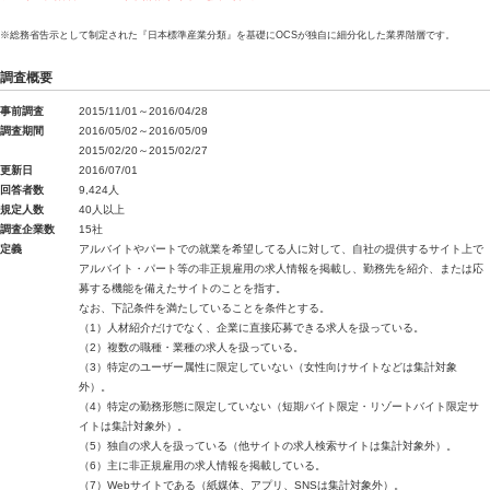
※総務省告示として制定された『日本標準産業分類』を基礎にOCSが独自に細分化した業界階層です。
調査概要
事前調査
2015/11/01～2016/04/28
調査期間
2016/05/02～2016/05/09
2015/02/20～2015/02/27
更新日
2016/07/01
回答者数
9,424人
規定人数
40人以上
調査企業数
15社
定義
アルバイトやパートでの就業を希望してる人に対して、自社の提供するサイト上で
アルバイト・パート等の非正規雇用の求人情報を掲載し、勤務先を紹介、または応
募する機能を備えたサイトのことを指す。
なお、下記条件を満たしていることを条件とする。
（1）人材紹介だけでなく、企業に直接応募できる求人を扱っている。
（2）複数の職種・業種の求人を扱っている。
（3）特定のユーザー属性に限定していない（女性向けサイトなどは集計対象
外）。
（4）特定の勤務形態に限定していない（短期バイト限定・リゾートバイト限定サ
イトは集計対象外）。
（5）独自の求人を扱っている（他サイトの求人検索サイトは集計対象外）。
（6）主に非正規雇用の求人情報を掲載している。
（7）Webサイトである（紙媒体、アプリ、SNSは集計対象外）。