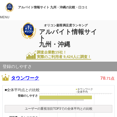
アルバイト情報サイト 九州・沖縄の比較・口コミ
MENU
オリコン顧客満足度ランキング
アルバイト情報サイ
ト
九州・沖縄
調査企業数15社！
実際のご利用者
9,424
人に調査！
登録のしやすさ
タウンワーク
78
.71
点
■全体平均点との比較
■
タウンワーク
■
全体平均
登録のしやすさ
ユーザーの重視項目TOP3での全体平均との比較