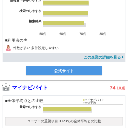
情報量・分かりやすさ
検索のしやすさ
検索結果
50点
60点
70点
80点
■利用者の声
件数が多い 条件設定しやすい
この企業の詳細を見る
公式サイト
マイナビバイト
74
.10
点
■全体平均点との比較
■
マイナビバイト
■
全体平均
登録のしやすさ
ユーザーの重視項目TOP3での全体平均との比較