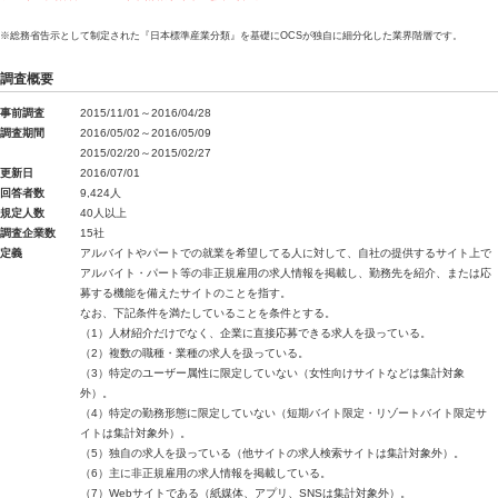
※総務省告示として制定された『日本標準産業分類』を基礎にOCSが独自に細分化した業界階層です。
調査概要
事前調査
2015/11/01～2016/04/28
調査期間
2016/05/02～2016/05/09
2015/02/20～2015/02/27
更新日
2016/07/01
回答者数
9,424人
規定人数
40人以上
調査企業数
15社
定義
アルバイトやパートでの就業を希望してる人に対して、自社の提供するサイト上で
アルバイト・パート等の非正規雇用の求人情報を掲載し、勤務先を紹介、または応
募する機能を備えたサイトのことを指す。
なお、下記条件を満たしていることを条件とする。
（1）人材紹介だけでなく、企業に直接応募できる求人を扱っている。
（2）複数の職種・業種の求人を扱っている。
（3）特定のユーザー属性に限定していない（女性向けサイトなどは集計対象
外）。
（4）特定の勤務形態に限定していない（短期バイト限定・リゾートバイト限定サ
イトは集計対象外）。
（5）独自の求人を扱っている（他サイトの求人検索サイトは集計対象外）。
（6）主に非正規雇用の求人情報を掲載している。
（7）Webサイトである（紙媒体、アプリ、SNSは集計対象外）。