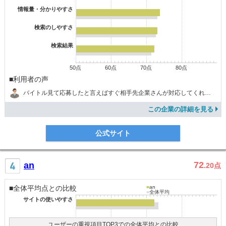
情報量・分かりやすさ
検索のしやすさ
検索結果
50点
60点
70点
80点
■利用者の声
バイトル見て応募したと言えばすぐ相手先企業さんが対応してくれたので、自分でいろいろ準備しなくて助かった。
この企業の詳細を見る
公式サイト
72
an
.20
点
■全体平均点との比較
■
an
■
全体平均
サイトの使いやすさ
ユーザーの重視項目TOP3での全体平均との比較