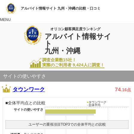
アルバイト情報サイト 九州・沖縄の比較・口コミ
MENU
オリコン顧客満足度ランキング
アルバイト情報サイ
ト
九州・沖縄
調査企業数15社！
実際のご利用者
9,424
人に調査！
サイトの使いやすさ
タウンワーク
74
.16
点
■全体平均点との比較
■
タウンワーク
■
全体平均
サイトの使いやすさ
ユーザーの重視項目TOP3での全体平均との比較