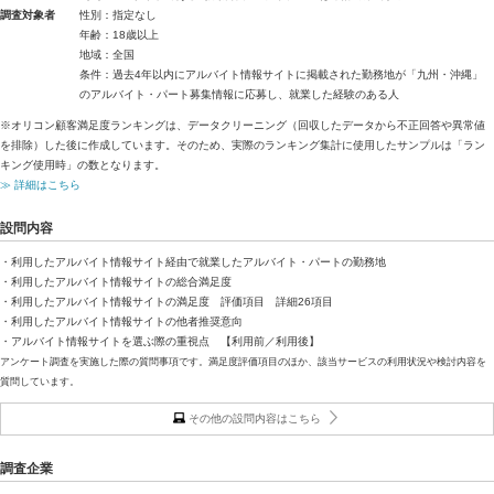
調査対象者
性別：指定なし
年齢：18歳以上
地域：全国
条件：過去4年以内にアルバイト情報サイトに掲載された勤務地が「九州・沖縄」
のアルバイト・パート募集情報に応募し、就業した経験のある人
※オリコン顧客満足度ランキングは、データクリーニング（回収したデータから不正回答や異常値
を排除）した後に作成しています。そのため、実際のランキング集計に使用したサンプルは「ラン
キング使用時」の数となります。
≫ 詳細はこちら
設問内容
・利用したアルバイト情報サイト経由で就業したアルバイト・パートの勤務地
・利用したアルバイト情報サイトの総合満足度
・利用したアルバイト情報サイトの満足度 評価項目 詳細26項目
・利用したアルバイト情報サイトの他者推奨意向
・アルバイト情報サイトを選ぶ際の重視点 【利用前／利用後】
アンケート調査を実施した際の質問事項です。満足度評価項目のほか、該当サービスの利用状況や検討内容を
質問しています。
その他の設問内容はこちら
調査企業