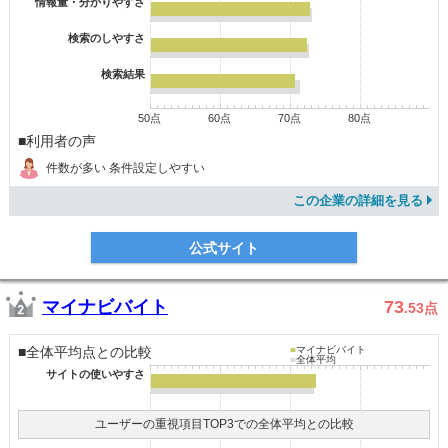
情報量・分かりやすさ
検索のしやすさ
検索結果
50点
60点
70点
80点
■利用者の声
件数が多い 条件設定しやすい
この企業の詳細を見る
公式サイト
マイナビバイト
73
.53
点
■全体平均点との比較
■
マイナビバイト
■
全体平均
サイトの使いやすさ
ユーザーの重視項目TOP3での全体平均との比較