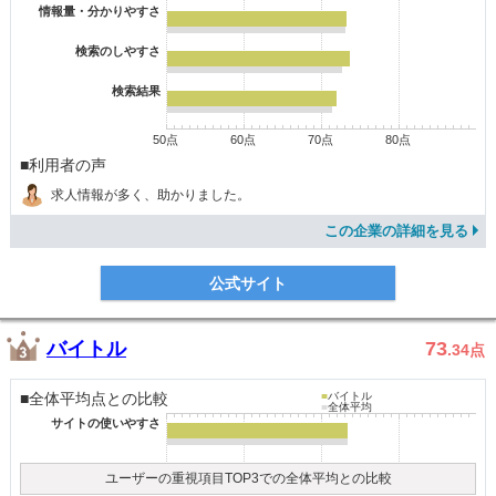
情報量・分かりやすさ
検索のしやすさ
検索結果
50点
60点
70点
80点
■利用者の声
求人情報が多く、助かりました。
この企業の詳細を見る
公式サイト
バイトル
73
.34
点
■全体平均点との比較
■
バイトル
■
全体平均
サイトの使いやすさ
ユーザーの重視項目TOP3での全体平均との比較