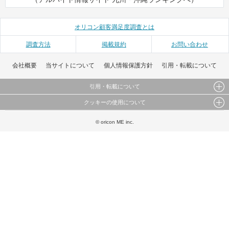
オリコン顧客満足度調査とは
調査方法
掲載規約
お問い合わせ
会社概要
当サイトについて
個人情報保護方針
引用・転載について
引用・転載について
クッキーの使用について
当サイトで公開されている情報（文字、写真、イラスト、画像データ等）及びこれらの配置・
編集および構造などについての著作権は株式会社oricon MEに帰属しております。
このサイトでは Cookie を使用して、ユーザーに合わせたコンテンツや広告の表示、ソーシャル
© oricon ME inc.
これらの情報を権利者の許可なく無断転載・複製などの二次利用を行うことは固く禁じており
メディア機能の提供、広告の表示回数やクリック数の測定を行っています。
ます。
また、ユーザーによるサイトの利用状況についても情報を収集し、ソーシャル メディアや広告
配信、データ解析の各パートナーに提供しています。
各パートナーは、この情報とユーザーが各パートナーに提供した他の情報や、ユーザーが各パ
ートナーのサービスを使用したときに収集した他の情報を組み合わせて使用することがありま
す。