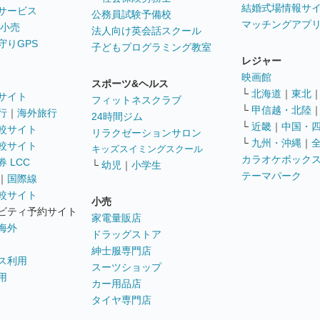
結婚式場情報サ
サービス
公務員試験予備校
マッチングアプ
 小売
法人向け英会話スクール
守りGPS
子どもプログラミング教室
レジャー
映画館
スポーツ&ヘルス
└
北海道
｜
東北
サイト
フィットネスクラブ
└
甲信越・北陸
行
｜
海外旅行
24時間ジム
└
近畿
｜
中国・
較サイト
リラクゼーションサロン
└
九州・沖縄
｜
較サイト
キッズスイミングスクール
カラオケボック
 LCC
└
幼児
｜
小学生
テーマパーク
｜
国際線
較サイト
小売
ビティ予約サイト
家電量販店
海外
ドラッグストア
紳士服専門店
ス利用
スーツショップ
用
カー用品店
タイヤ専門店