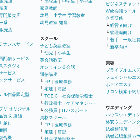
販売店
└
高校生
｜
中学生
｜
小学生
ビジネスチャッ
売店
家庭教師
Web会議ツール
専門販売店
幼児・小学生 学習教室
企業研修
ー系
幼児教室 知育
└
経営者向け
販売店
└
管理職向け
スクール
└
若手・一般社
テナンスサービス
子ども英語教室
└
新卒向け
└
幼児
｜
小学生
画配信サービス
英会話教室
美容
真スタジオ
オンライン英会話
ブライダルエス
サービス
通信講座
フェイシャルエ
ックサービス
└
FP
｜
医療事務
ボディエステ
└
宅建
｜
簿記
サロン検索予約
ナル作品限定型
└
TOEIC
｜
社会保険労務士
└
行政書士
｜
ケアマネジャー
ウエディング
プリ オリジナル
└
公務員
｜
ITパスポート
ハウスウエディ
品買取 店舗
資格スクール
格安ウエディン
引越し
└
FP
｜
医療事務
結婚相談所
通販
└
宅建
｜
簿記
結婚式場相談カ
複合機
└
社会保険労務士