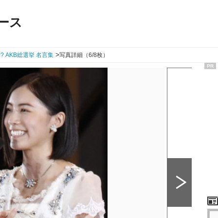
ース
>
? AKB総選挙 名言集
写真詳細（6/8枚）
PR