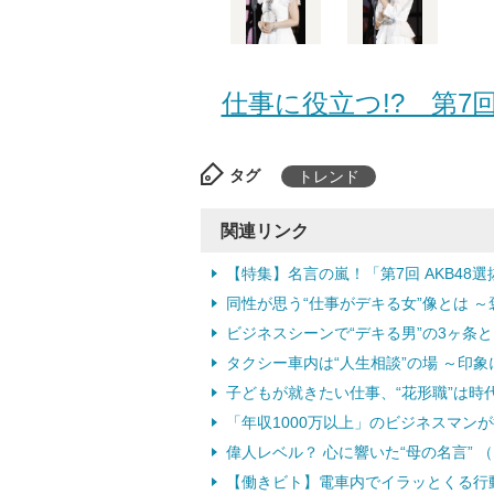
仕事に役立つ!? 第7回
タグ
トレンド
関連リンク
【特集】名言の嵐！「第7回 AKB48
同性が思う“仕事がデキる女”像とは ～
ビジネスシーンで“デキる男”の3ヶ条とは
タクシー車内は“人生相談”の場 ～印象
子どもが就きたい仕事、“花形職”は時代
「年収1000万以上」のビジネスマンが
偉人レベル？ 心に響いた“母の名言” （1
【働きビト】電車内でイラッとくる行動