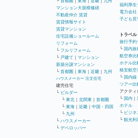
└
首都圏
｜
東海
｜
近畿
｜
九州
福利厚生
マンション大規模修繕
電力会社
不動産仲介 賃貸
子ども見
賃貸情報サイト
賃貸マンション
トラベル
住宅設備ショールーム
旅行予約
リフォーム
└
国内旅
└
フルリフォーム
航空券比
└
戸建て
｜
マンション
ホテル比
新築分譲マンション
格安航空券
└
首都圏
｜
東海
｜
近畿
｜
九州
└
国内線
ハウスメーカー 注文住宅
ツアー比
建売住宅
アクティ
└
ビルダー
└
国内
｜
└
東北
｜
北関東
｜
首都圏
ホテル
└
東海
｜
近畿
｜
中国・四国
└
ビジネ
└
九州
└
観光利
└
ハウスメーカー
└
デベロッパー