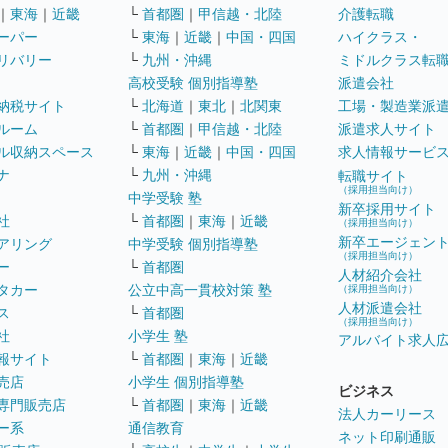
｜
東海
｜
近畿
└
首都圏
｜
甲信越・北陸
介護転職
ーパー
└
東海
｜
近畿
｜
中国・四国
ハイクラス・
リバリー
└
九州・沖縄
ミドルクラス転
高校受験 個別指導塾
派遣会社
納税サイト
└
北海道
｜
東北
｜
北関東
工場・製造業派
ルーム
└
首都圏
｜
甲信越・北陸
派遣求人サイト
ル収納スペース
└
東海
｜
近畿
｜
中国・四国
求人情報サービ
ナ
└
九州・沖縄
転職サイト
（採用担当向け）
中学受験 塾
新卒採用サイト
社
└
首都圏
｜
東海
｜
近畿
（採用担当向け）
新卒エージェン
アリング
中学受験 個別指導塾
（採用担当向け）
ー
└
首都圏
人材紹介会社
タカー
公立中高一貫校対策 塾
（採用担当向け）
人材派遣会社
ス
└
首都圏
（採用担当向け）
社
小学生 塾
アルバイト求人
報サイト
└
首都圏
｜
東海
｜
近畿
売店
小学生 個別指導塾
ビジネス
専門販売店
└
首都圏
｜
東海
｜
近畿
法人カーリース
ー系
通信教育
ネット印刷通販