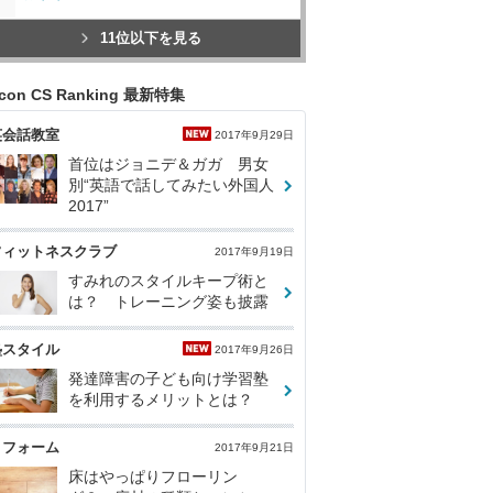
11位以下を見る
icon CS Ranking 最新特集
英会話教室
2017年9月29日
首位はジョニデ＆ガガ 男女
別“英語で話してみたい外国人
2017”
フィットネスクラブ
2017年9月19日
すみれのスタイルキープ術と
は？ トレーニング姿も披露
塾スタイル
2017年9月26日
発達障害の子ども向け学習塾
を利用するメリットとは？
リフォーム
2017年9月21日
床はやっぱりフローリン