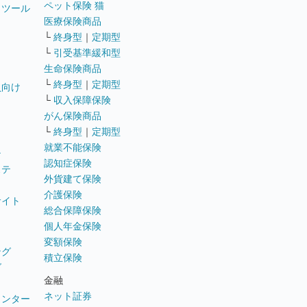
ペット保険 猫
トツール
医療保険商品
└
終身型
｜
定期型
└
引受基準緩和型
生命保険商品
└
終身型
｜
定期型
員向け
└
収入保障保険
がん保険商品
└
終身型
｜
定期型
就業不能保険
テ
認知症保険
ステ
外貨建て保険
介護保険
サイト
総合保障保険
個人年金保険
変額保険
ング
積立保険
グ
金融
ネット証券
ウンター