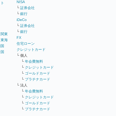
NISA
イト
└
証券会社
リ
└
銀行
iDeCo
└
証券会社
└
銀行
｜
関東
FX
｜
東海
住宅ローン
四国
クレジットカード
全国
└ 個人
ス
└
年会費無料
└
クレジットカード
└
ゴールドカード
└
プラチナカード
└ 法人
└
年会費無料
└
クレジットカード
└
ゴールドカード
└
プラチナカード