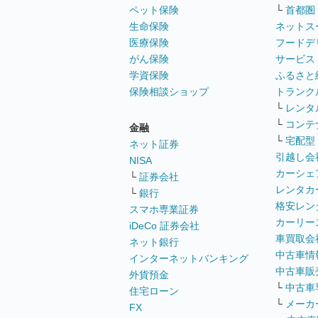
ペット保険
└
首都圏
生命保険
ネットス
医療保険
フードデ
がん保険
サービス
学資保険
ふるさと
保険相談ショップ
トランク
└
レンタ
└
コンテ
金融
└
宅配型
ネット証券
引越し会
NISA
カーシェ
└
証券会社
レンタカ
└
銀行
格安レン
スマホ専業証券
カーリー
iDeCo 証券会社
車買取会
ネット銀行
中古車情
インターネットバンキング
中古車販
外貨預金
└
中古車
住宅ローン
└
メーカ
FX