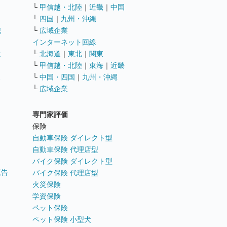
└
甲信越・北陸
｜
近畿
｜
中国
└
四国
｜
九州・沖縄
職
└
広域企業
インターネット回線
遣
└
北海道
｜
東北
｜
関東
└
甲信越・北陸
｜
東海
｜
近畿
ス
└
中国・四国
｜
九州・沖縄
└
広域企業
専門家評価
ト
保険
自動車保険 ダイレクト型
自動車保険 代理店型
バイク保険 ダイレクト型
広告
バイク保険 代理店型
火災保険
学資保険
ペット保険
ペット保険 小型犬