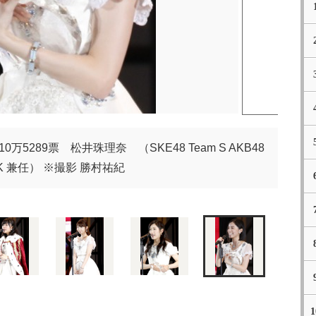
万5289票 松井珠理奈 （SKE48 Team S AKB48
 K 兼任） ※撮影 勝村祐紀
1