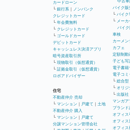
中古車
カードローン
バイク販
└
銀行系
｜
ノンバンク
└
バイク
クレジットカード
└
メーカ
└
年会費無料
バイク
└
クレジットカード
車検
└
ゴールドカード
カーメン
デビットカード
カフェ
キャッシュレス決済アプリ
定額制動
暗号資産取引所
子ども写
└
現物取引（仮想通貨）
電子書籍
└
証拠金取引（仮想通貨）
電子コミ
ロボアドバイザー
└
総合型
└
オリジ
住宅
└
出版社
不動産仲介 売却
マンガア
└
マンション
｜
戸建て
｜
土地
ブランド
不動産仲介 購入
オフィス
└
マンション
｜
戸建て
オフィス
分譲マンション管理会社
オフィス