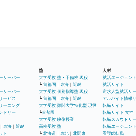
塾
人材
ーサーバー
大学受験 塾・予備校 現役
就活エージェン
└
首都圏
｜
東海
｜
近畿
就活サイト
ーサーバー
大学受験 個別指導塾 現役
逆求人型就活サ
サービス
└
首都圏
｜
東海
｜
近畿
アルバイト情報
リーニング
大学受験 難関大学特化型 現役
転職サイト
ンドリー
└
首都圏
転職サイト 女性
大学受験 映像授業
転職スカウトサ
｜
東海
｜
近畿
高校受験 塾
転職エージェン
ット
└
北海道
｜
東北
｜
北関東
看護師転職