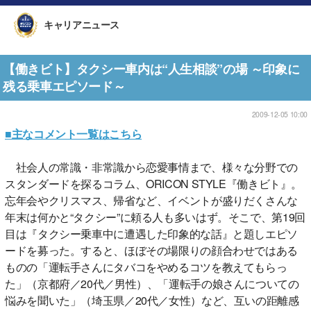
キャリアニュース
【働きビト】タクシー車内は“人生相談”の場 ～印象に
残る乗車エピソード～
2009-12-05 10:00
■主なコメント一覧はこちら
社会人の常識・非常識から恋愛事情まで、様々な分野での
スタンダードを探るコラム、ORICON STYLE『働きビト』。
忘年会やクリスマス、帰省など、イベントが盛りだくさんな
年末は何かと“タクシー”に頼る人も多いはず。そこで、第19回
目は『タクシー乗車中に遭遇した印象的な話』と題しエピソ
ードを募った。すると、ほぼその場限りの顔合わせではある
ものの「運転手さんにタバコをやめるコツを教えてもらっ
た」（京都府／20代／男性）、「運転手の娘さんについての
悩みを聞いた」（埼玉県／20代／女性）など、互いの距離感