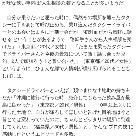
が密な狭い車内は“人生相談の場”となることが多いようだ。
自分が乗りたいと思った時に、偶然その場所を通ったタク
シーに手をあげて呼び止める。乗り込んだタクシードライバ
ーとの出会いはまさに一期一会だが、“初対面だから気軽に話
せる”ということがあるようで「運転手さんから人生相談を受
けた」（東京都／20代／女性）、「たまたま乗ったタクシー
でドライバーさんと今後の景気について熱く話し合った挙
句、2人で頑張ろう！と誓い合った」（東京都／20代／女性）
というように、ひょんな縁で人情劇が繰り広げられることも
しばしば。
タクシードライバーといえば、類いまれな土地勘の持ち主
だが「沖縄に旅行に行った時、紹介してもらった飲み屋が最
高に良かった」（東京都／20代／男性）、「10年以上ぶりに
行った土地で、自分が降ろしてほしいと告げた目的地は今と
昔とでは変わっていたのに、ちゃんとピッタリの場所に到達
してくれた」（福島県／30代／男性）と、そんな“プロの技”に
感動したというエピソードも多数。