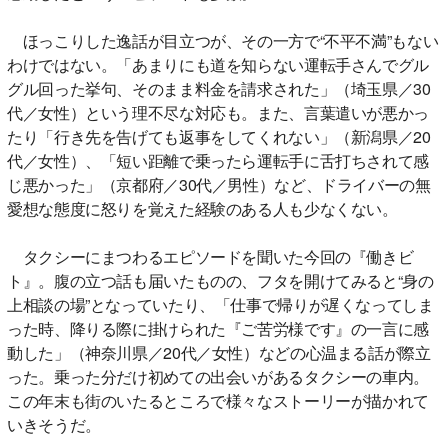
ほっこりした逸話が目立つが、その一方で“不平不満”もない
わけではない。「あまりにも道を知らない運転手さんでグル
グル回った挙句、そのまま料金を請求された」（埼玉県／30
代／女性）という理不尽な対応も。また、言葉遣いが悪かっ
たり「行き先を告げても返事をしてくれない」（新潟県／20
代／女性）、「短い距離で乗ったら運転手に舌打ちされて感
じ悪かった」（京都府／30代／男性）など、ドライバーの無
愛想な態度に怒りを覚えた経験のある人も少なくない。
タクシーにまつわるエピソードを聞いた今回の『働きビ
ト』。腹の立つ話も届いたものの、フタを開けてみると“身の
上相談の場”となっていたり、「仕事で帰りが遅くなってしま
った時、降りる際に掛けられた『ご苦労様です』の一言に感
動した」（神奈川県／20代／女性）などの心温まる話が際立
った。乗った分だけ初めての出会いがあるタクシーの車内。
この年末も街のいたるところで様々なストーリーが描かれて
いきそうだ。