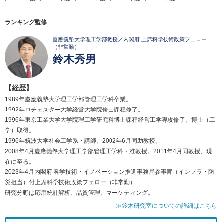
ランキング監修
慶應義塾大学理工学部教授／内閣府 上席科学技術政策フェロー
（非常勤）
鈴木秀男
【経歴】
1989年慶應義塾大学理工学部管理工学科卒業。
1992年ロチェスター大学経営大学院修士課程修了。
1996年東京工業大学大学院理工学研究科博士課程経営工学専攻修了。博士（工
学）取得。
1996年筑波大学社会工学系・講師。2002年6月同助教授。
2008年4月慶應義塾大学理工学部管理工学科・准教授。2011年4月同教授、現
在に至る。
2023年4月内閣府 科学技術・イノベーション推進事務局参事官（インフラ・防
災担当）付上席科学技術政策フェロー（非常勤）
研究分野は応用統計解析、品質管理、マーケティング。
≫鈴木研究室についての詳細はこちら