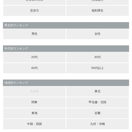
交渉力
福利厚生
男女別ランキング
男性
女性
年代別ランキング
20代
30代
40代
50代以上
地域別ランキング
北海道
東北
関東
甲信越・北陸
東海
近畿
中国・四国
九州・沖縄