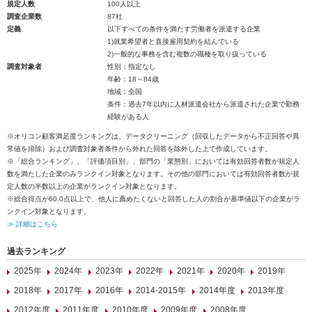
規定人数
100人以上
調査企業数
87社
定義
以下すべての条件を満たす労働者を派遣する企業
1)就業希望者と直接雇用契約を結んでいる
2)一般的な事務を含む複数の職種を取り扱っている
調査対象者
性別：指定なし
年齢：18～84歳
地域：全国
条件：過去7年以内に人材派遣会社から派遣された企業で勤務
経験がある人
※オリコン顧客満足度ランキングは、データクリーニング（回収したデータから不正回答や異
常値を排除）および調査対象者条件から外れた回答を除外した上で作成しています。
※「総合ランキング」、「評価項目別」、部門の「業態別」においては有効回答者数が規定人
数を満たした企業のみランクイン対象となります。その他の部門においては有効回答者数が規
定人数の半数以上の企業がランクイン対象となります。
※総合得点が60.0点以上で、他人に薦めたくないと回答した人の割合が基準値以下の企業がラ
ンクイン対象となります。
≫ 詳細はこちら
過去ランキング
2025年
2024年
2023年
2022年
2021年
2020年
2019年
2018年
2017年
2016年
2014-2015年
2014年度
2013年度
2012年度
2011年度
2010年度
2009年度
2008年度