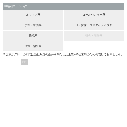
職種別ランキング
オフィス系
コールセンター系
営業・販売系
IT・技術・クリエイティブ系
物流系
研究・開発系
医療・福祉系
※文字がグレーの部門は当社規定の条件を満たした企業が2社未満のため発表しておりません。
PR