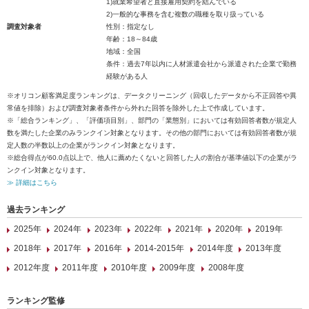
1)就業希望者と直接雇用契約を結んでいる
2)一般的な事務を含む複数の職種を取り扱っている
調査対象者
性別：指定なし
年齢：18～84歳
地域：全国
条件：過去7年以内に人材派遣会社から派遣された企業で勤務
経験がある人
※オリコン顧客満足度ランキングは、データクリーニング（回収したデータから不正回答や異
常値を排除）および調査対象者条件から外れた回答を除外した上で作成しています。
※「総合ランキング」、「評価項目別」、部門の「業態別」においては有効回答者数が規定人
数を満たした企業のみランクイン対象となります。その他の部門においては有効回答者数が規
定人数の半数以上の企業がランクイン対象となります。
※総合得点が60.0点以上で、他人に薦めたくないと回答した人の割合が基準値以下の企業がラ
ンクイン対象となります。
≫ 詳細はこちら
過去ランキング
2025年
2024年
2023年
2022年
2021年
2020年
2019年
2018年
2017年
2016年
2014-2015年
2014年度
2013年度
2012年度
2011年度
2010年度
2009年度
2008年度
ランキング監修