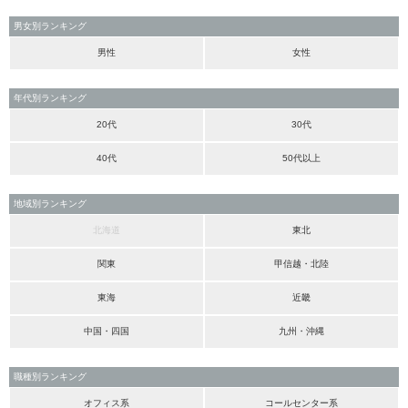
男女別ランキング
男性
女性
年代別ランキング
20代
30代
40代
50代以上
地域別ランキング
北海道
東北
関東
甲信越・北陸
東海
近畿
中国・四国
九州・沖縄
職種別ランキング
オフィス系
コールセンター系