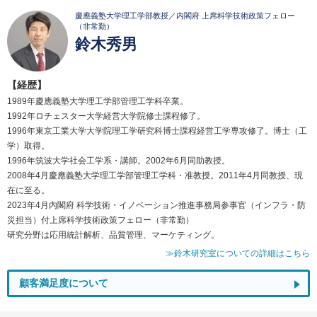
慶應義塾大学理工学部教授／内閣府 上席科学技術政策フェロー
（非常勤）
鈴木秀男
【経歴】
1989年慶應義塾大学理工学部管理工学科卒業。
1992年ロチェスター大学経営大学院修士課程修了。
1996年東京工業大学大学院理工学研究科博士課程経営工学専攻修了。博士（工
学）取得。
1996年筑波大学社会工学系・講師。2002年6月同助教授。
2008年4月慶應義塾大学理工学部管理工学科・准教授。2011年4月同教授、現
在に至る。
2023年4月内閣府 科学技術・イノベーション推進事務局参事官（インフラ・防
災担当）付上席科学技術政策フェロー（非常勤）
研究分野は応用統計解析、品質管理、マーケティング。
≫鈴木研究室についての詳細はこちら
顧客満足度について