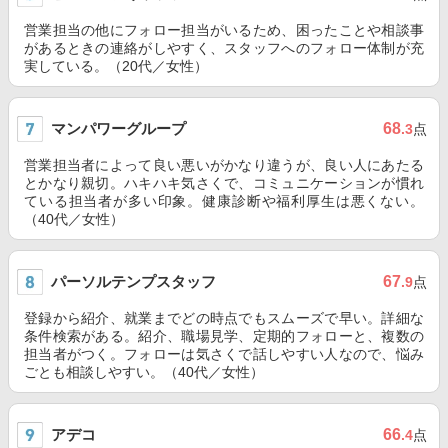
営業担当の他にフォロー担当がいるため、困ったことや相談事
があるときの連絡がしやすく、スタッフへのフォロー体制が充
実している。（20代／女性）
マンパワーグループ
68
.3
点
営業担当者によって良い悪いがかなり違うが、良い人にあたる
とかなり親切。ハキハキ気さくで、コミュニケーションが慣れ
ている担当者が多い印象。健康診断や福利厚生は悪くない。
（40代／女性）
パーソルテンプスタッフ
67
.9
点
登録から紹介、就業までどの時点でもスムーズで早い。詳細な
条件検索がある。紹介、職場見学、定期的フォローと、複数の
担当者がつく。フォローは気さくで話しやすい人なので、悩み
ごとも相談しやすい。（40代／女性）
アデコ
66
.4
点