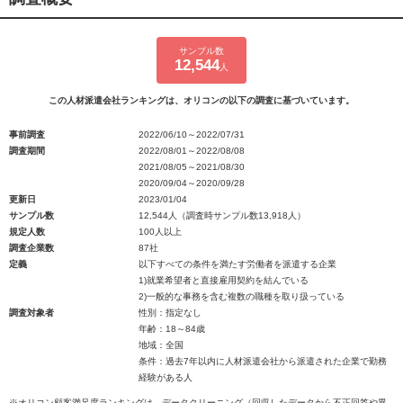
サンプル数
12,544
人
この人材派遣会社ランキングは、オリコンの以下の調査に基づいています。
事前調査
2022/06/10～2022/07/31
調査期間
2022/08/01～2022/08/08
2021/08/05～2021/08/30
2020/09/04～2020/09/28
更新日
2023/01/04
サンプル数
12,544人（調査時サンプル数13,918人）
規定人数
100人以上
調査企業数
87社
定義
以下すべての条件を満たす労働者を派遣する企業
1)就業希望者と直接雇用契約を結んでいる
2)一般的な事務を含む複数の職種を取り扱っている
調査対象者
性別：指定なし
年齢：18～84歳
地域：全国
条件：過去7年以内に人材派遣会社から派遣された企業で勤務
経験がある人
※オリコン顧客満足度ランキングは、データクリーニング（回収したデータから不正回答や異