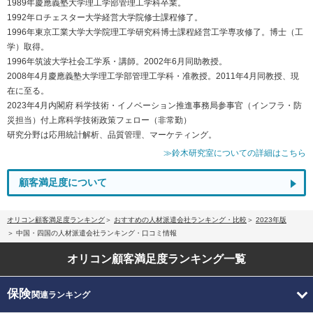
1989年慶應義塾大学理工学部管理工学科卒業。
1992年ロチェスター大学経営大学院修士課程修了。
1996年東京工業大学大学院理工学研究科博士課程経営工学専攻修了。博士（工
学）取得。
1996年筑波大学社会工学系・講師。2002年6月同助教授。
2008年4月慶應義塾大学理工学部管理工学科・准教授。2011年4月同教授、現
在に至る。
2023年4月内閣府 科学技術・イノベーション推進事務局参事官（インフラ・防
災担当）付上席科学技術政策フェロー（非常勤）
研究分野は応用統計解析、品質管理、マーケティング。
≫鈴木研究室についての詳細はこちら
顧客満足度について
オリコン顧客満足度ランキング
おすすめの人材派遣会社ランキング・比較
2023年版
中国・四国の人材派遣会社ランキング・口コミ情報
オリコン顧客満足度
ランキング一覧
保険
関連ランキング