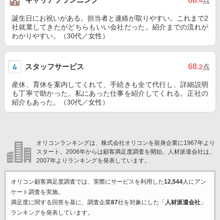
68
.4
点
誕生日にお祝いがある。担当者と連絡が取りやすい。これまで2
社就業してきたがどちらもいい会社だった。紹介までの流れが
わかりやすい。（30代／女性）
スタッフサービス
68
.2
点
産休、育休を案内してくれて、手続きも全て代行し、詳細説明
も丁寧で助かった。私にあった仕事を紹介してくれる。正社の
紹介もあった。（30代／女性）
オリコンランキングは、株式会社オリコンを前身企業に1967年より
スタート。2006年からは顧客満足度調査を開始。人材派遣会社は、
2007年よりランキングを発表しています。
オリコン顧客満足度調査では、実際にサービスを利用した
12,544
人にアン
ケート調査を実施。
満足度に関する回答を基に、調査企業
87
社を対象にした「
人材派遣会社
」
ランキングを発表しています。