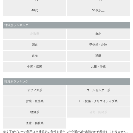
40代
50代以上
地域別ランキング
北海道
東北
関東
甲信越・北陸
東海
近畿
中国・四国
九州・沖縄
職種別ランキング
オフィス系
コールセンター系
営業・販売系
IT・技術・クリエイティブ系
物流系
研究・開発系
医療・福祉系
※文字がグレーの部門は当社規定の条件を満たした企業が2社未満のため発表しておりません。