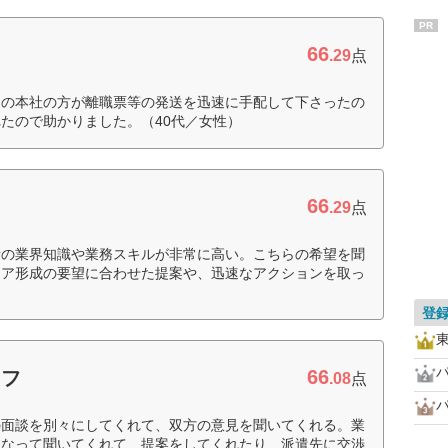
PR
66
.29
点
ドの本社の方が離職票等の発送を迅速に手配して下さったの
たので助かりました。（40代／女性）
66
.29
点
者の業界知識や業務スキルが非常に高い。こちらの希望を聞
リア形成の要望に合わせた提案や、迅速なアクションを取っ
登
66
ッフ
.08
点
の面談を別々にしてくれて、双方の意見を聞いてくれる。業
になって聞いてくれて、提案をしてくれたり、派遣先に交渉