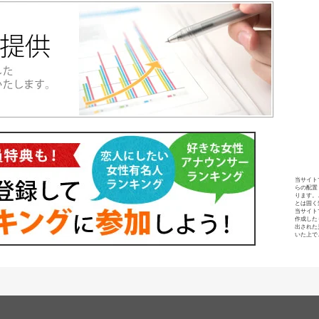
当サイト
らの配置
ります。
とは固く
当サイト
作成した
出された
いた上で