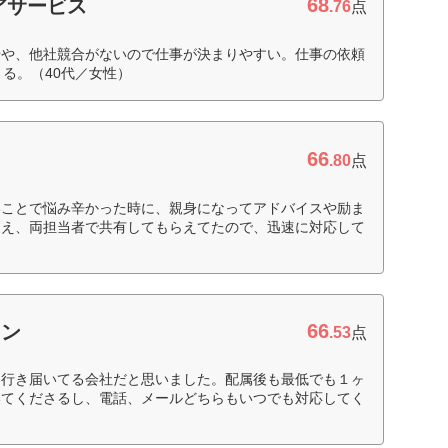
68
アサービス
.76
点
せや、他社競合がないので仕事が決まりやすい。仕事の依頼
る。（40代／女性）
66
.80
点
いことで悩み辛かった時に、親身になってアドバイスや励ま
らえ、両担当者で共有してもらえてたので、迅速に対応して
66
ョン
.53
点
、行き届いてる会社だと思いました。配属後も最低でも１ヶ
いてくださるし、電話、メールどちらもいつでも対応してく