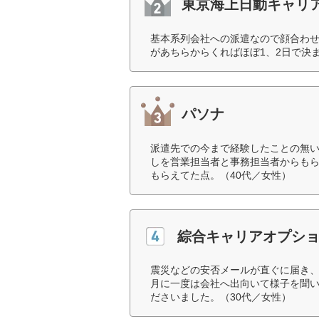
東京海上日動キャリ
基本系列会社への派遣なので顔合わ
があちらからくればほぼ1、2日で決ま
パソナ
派遣先での今まで経験したことの無
しを営業担当者と事務担当者からも
もらえてた点。（40代／女性）
綜合キャリアオプシ
震災などの安否メールが直ぐに届き
月に一度は会社へ出向いて様子を聞
ださいました。（30代／女性）