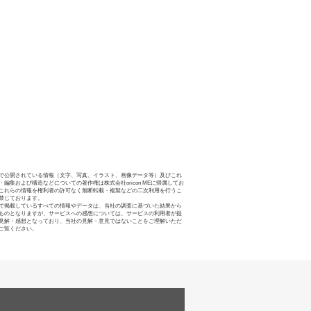
で公開されている情報（文字、写真、イラスト、画像データ等）及びこれ
・編集および構造などについての著作権は株式会社oricon MEに帰属してお
これらの情報を権利者の許可なく無断転載・複製などの二次利用を行うこ
禁じております。
で掲載しているすべての情報やデータは、当社の調査に基づいた結果から
ものとなりますが、サービスへの感想については、サービスの利用者が提
見解・感想となっており、当社の見解・意見ではないことをご理解いただ
ご覧ください。