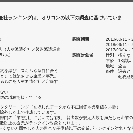
会社ランキングは、オリコンの以下の調査に基づいていま
0
調査期間
2019/09/11～2
2018/09/11～2
49人（人材派遣会社／製造派遣調査
2017/09/04～2
97人）
調査対象者
性別：指定な
年齢：18歳以
地域：全国
約を結び、スキルや条件に合う
条件：過去7
として就業させる企業／事業。
勤務経
るものを人材派遣会社と定義す
ない
数の職種を扱っている
タクリーニング（回収したデータから不正回答や異常値を排除）
除外した上で作成しています。
部門の「業態別」においては有効回答者数が規定人数を満たした企業の
数以上の企業がランクイン対象となります。
薦めたくないと回答した人の割合が基準値以下の企業がランクイン対象とな