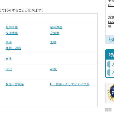
事務
社
えて比較することが出来ます。
派
組
説
社内研修
福利厚生
提供情報
交渉力
記
東海
近畿
九州・沖縄
特
女性
30代
40代
販売・営業系
IT・技術・クリエイティブ系
PR