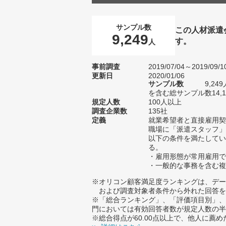
サンプル数
この人材派遣
9,249
す。
人
事前調査
2019/07/04～2019/09/1
更新日
2020/01/06
サンプル数
9,2
を含む総サンプル数14,1
規定人数
100人以上
調査企業数
135社
定義
就業希望者と直接雇用契
職場に「派遣スタッフ」
以下の条件を満たしてい
る。
・雇用形態が常用雇用で
・一般的な事務を含む複
※オリコン顧客満足度ランキングは、デー
および調査対象者条件から外れた回答を
※「総合ランキング」、「評価項目別」、
門においては有効回答者数が規定人数の半
※総合得点が60.00点以上で、他人に