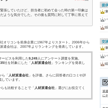
提
で緊張していたけど、担当者に初めて会った時の第一印象は
いだような気分でした。その後も質問に対して丁寧に答えて
交
オリコンを前身企業に1967年よりスタート。2006年から
派遣会社は、2007年よりランキングを発表しています。
サービスを利用した
9,249
人にアンケート調査を実施。
135
社を対象にした「
人材派遣会社
」ランキングを発表し
から「
人材派遣会社
」を評価。さらに回答者の口コミや評
載しています。
からも比較することで「
人材派遣会社
」選びにお役立てく
派
に