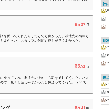
社
65
.87
点
て話を聞いてくれたりしてとても良かった。派遣先の情報も
ーもよかった。スタッフの対応も感じが良くよかった。
福
65
.51
点
担
談に乗ってくれ、派遣先の上司にも話を通してくれた。たま
ので、色々と話しやすかったし気遣ってくれた。（30代
65
ィング
.41
点