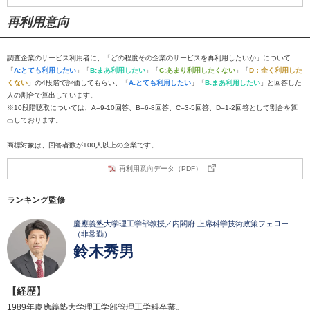
再利用意向
調査企業のサービス利用者に、「どの程度その企業のサービスを再利用したいか」について
「
A:とても利用したい
」「
B:まあ利用したい
」「
C:あまり利用したくない
」「
D：全く利用した
くない
」の4段階で評価してもらい、「
A:とても利用したい
」「
B:まあ利用したい
」と回答した
人の割合で算出しています。
※10段階聴取については、A=9-10回答、B=6-8回答、C=3-5回答、D=1-2回答として割合を算
出しております。
商標対象は、回答者数が100人以上の企業です。
再利用意向データ（PDF）
ランキング監修
慶應義塾大学理工学部教授／内閣府 上席科学技術政策フェロー
（非常勤）
鈴木秀男
【経歴】
1989年慶應義塾大学理工学部管理工学科卒業。