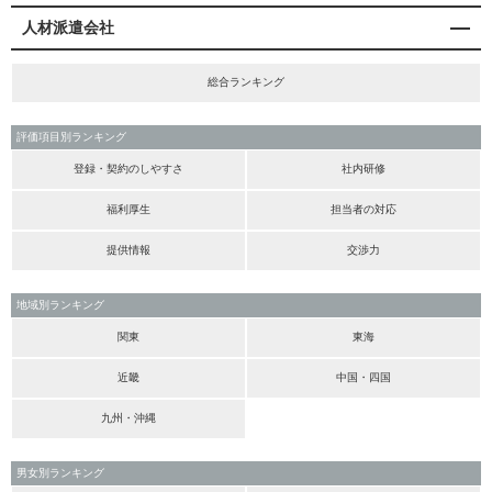
人材派遣会社
総合ランキング
評価項目別ランキング
登録・契約のしやすさ
社内研修
福利厚生
担当者の対応
提供情報
交渉力
地域別ランキング
関東
東海
近畿
中国・四国
九州・沖縄
男女別ランキング