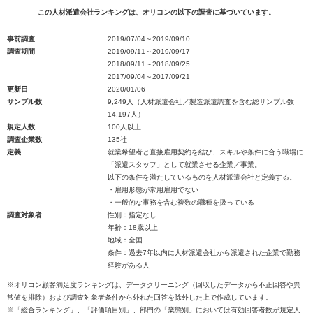
この人材派遣会社ランキングは、オリコンの以下の調査に基づいています。
事前調査
2019/07/04～2019/09/10
調査期間
2019/09/11～2019/09/17
2018/09/11～2018/09/25
2017/09/04～2017/09/21
更新日
2020/01/06
サンプル数
9,249人（人材派遣会社／製造派遣調査を含む総サンプル数
14,197人）
規定人数
100人以上
調査企業数
135社
定義
就業希望者と直接雇用契約を結び、スキルや条件に合う職場に
「派遣スタッフ」として就業させる企業／事業。
以下の条件を満たしているものを人材派遣会社と定義する。
・雇用形態が常用雇用でない
・一般的な事務を含む複数の職種を扱っている
調査対象者
性別：指定なし
年齢：18歳以上
地域：全国
条件：過去7年以内に人材派遣会社から派遣された企業で勤務
経験がある人
※オリコン顧客満足度ランキングは、データクリーニング（回収したデータから不正回答や異
常値を排除）および調査対象者条件から外れた回答を除外した上で作成しています。
※「総合ランキング」、「評価項目別」、部門の「業態別」においては有効回答者数が規定人