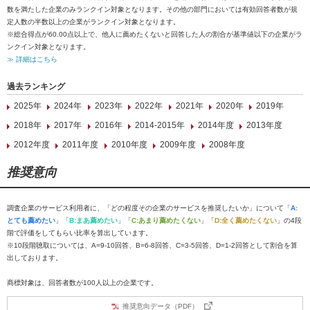
数を満たした企業のみランクイン対象となります。その他の部門においては有効回答者数が規
定人数の半数以上の企業がランクイン対象となります。
※総合得点が60.00点以上で、他人に薦めたくないと回答した人の割合が基準値以下の企業がラ
ンクイン対象となります。
≫ 詳細はこちら
過去ランキング
2025年
2024年
2023年
2022年
2021年
2020年
2019年
2018年
2017年
2016年
2014-2015年
2014年度
2013年度
2012年度
2011年度
2010年度
2009年度
2008年度
推奨意向
調査企業のサービス利用者に、「どの程度その企業のサービスを推奨したいか」について「
A:
とても薦めたい
」「
B:まあ薦めたい
」「
C:あまり薦めたくない
」「
D:全く薦めたくない
」の4段
階で評価をしてもらい比率を算出しています。
※10段階聴取については、A=9-10回答、B=6-8回答、C=3-5回答、D=1-2回答として割合を算
出しております。
商標対象は、回答者数が100人以上の企業です。
推奨意向データ（PDF）