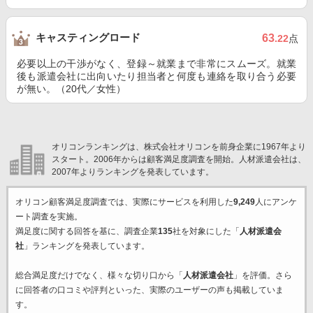
キャスティングロード
63
.22
点
必要以上の干渉がなく、登録～就業まで非常にスムーズ。就業
後も派遣会社に出向いたり担当者と何度も連絡を取り合う必要
が無い。（20代／女性）
オリコンランキングは、株式会社オリコンを前身企業に1967年より
スタート。2006年からは顧客満足度調査を開始。人材派遣会社は、
2007年よりランキングを発表しています。
オリコン顧客満足度調査では、実際にサービスを利用した
9,249
人にアンケ
ート調査を実施。
満足度に関する回答を基に、調査企業
135
社を対象にした「
人材派遣会
社
」ランキングを発表しています。
総合満足度だけでなく、様々な切り口から「
人材派遣会社
」を評価。さら
に回答者の口コミや評判といった、実際のユーザーの声も掲載していま
す。