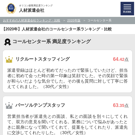
オリコン顧客満足度ランキング
人材派遣会社
おすすめの人材派遣会社ランキング・比較
2020年版
コールセンター系
【2020年】人材派遣会社のコールセンター系ランキング・比較
コールセンター系 満足度ランキング
リクルートスタッフィング
64
.42
点
派遣登録はほとんど初めてだったので緊張していたけど、担当
者に初めて会った時の第一印象は笑顔でした。その笑顔で緊張
が和らいだような気分でした。その後も質問に対して丁寧に答
えてくれました。（30代／女性）
パーソルテンプスタッフ
63
.35
点
営業担当者が派遣先との面談、私との面談を別々にしてくれ
て、双方の意見を聞いてくれる。業務について悩みがあったと
きに親身になって聞いてくれて、提案をしてくれたり、派遣先
に交渉してくれたりした。（30代／女性）