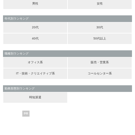
男性
女性
年代別ランキング
20代
30代
40代
50代以上
職種別ランキング
オフィス系
販売・営業系
IT・技術・クリエイティブ系
コールセンター系
勤務形態別ランキング
時短派遣
PR