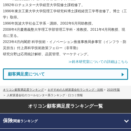
1992年ロチェスター大学経営大学院修士課程修了。
1996年東京工業大学大学院理工学研究科博士課程経営工学専攻修了。博士（工
学）取得。
1996年筑波大学社会工学系・講師。2002年6月同助教授。
2008年4月慶應義塾大学理工学部管理工学科・准教授。2011年4月同教授、現
在に至る。
2023年4月内閣府 科学技術・イノベーション推進事務局参事官（インフラ・防
災担当）付上席科学技術政策フェロー（非常勤）
研究分野は応用統計解析、品質管理、マーケティング。
≫鈴木研究室についての詳細はこちら
顧客満足度について
オリコン顧客満足度ランキング
おすすめの人材派遣会社ランキング・比較
2020年版
人材派遣会社のコールセンター系ランキング・口コミ情報
オリコン顧客満足度
ランキング一覧
保険
関連ランキング