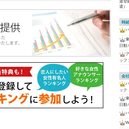
遣登
遣）
時
パ
日動
ッフ
会
ック
日動
パ
W