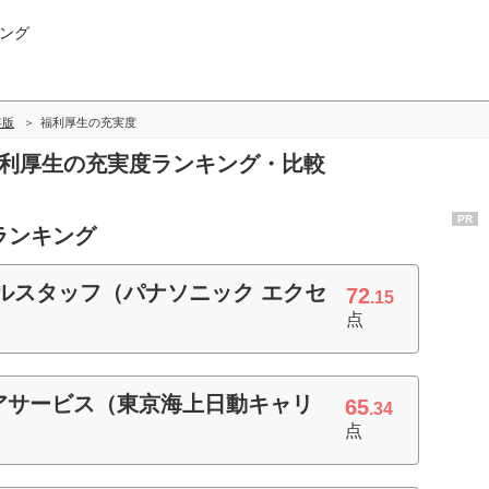
ング
年版
福利厚生の充実度
福利厚生の充実度ランキング・比較
PR
ランキング
ルスタッフ（パナソニック エクセ
72
.15
点
アサービス（東京海上日動キャリ
65
.34
点