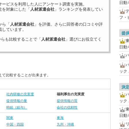
日動
サービスを利用した
人にアンケート調査を実施。
社を対象にした「
人材派遣会社
」ランキングを発表してい
フ・
から「
人材派遣会社
」を評価。さらに回答者の口コミや評
載しています。
提
からも比較することで「
人材派遣会社
」選びにお役立てく
日動
パ
ック
えて比較することが出来ます。
決
社内研修の充実度
福利厚生の充実度
ック
提供情報の量
提供情報の質
時給（給与）
会社の信頼性
日動
関東
東海
中国・四国
九州・沖縄