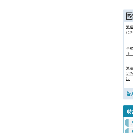
派
に
事務
社
派
組
説
記
特