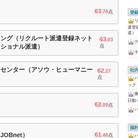
63
.76
点
登
遣登
遣）
ィング（リクルート派遣登録ネット
63
.03
ッショナル派遣）
点
キ
ーセンター（アソウ・ヒューマニー
62
社
.27
点
ック
日動
62
.09
点
パ
福
61
OBnet）
.48
点