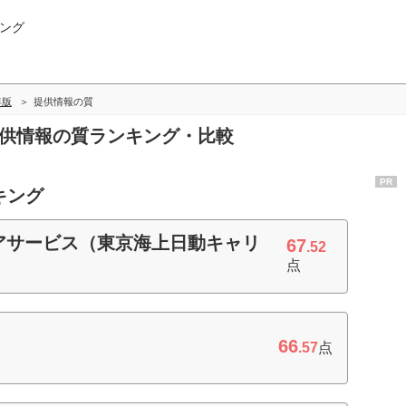
ング
年版
提供情報の質
提供情報の質ランキング・比較
PR
キング
アサービス（東京海上日動キャリ
67
.52
点
66
.57
点