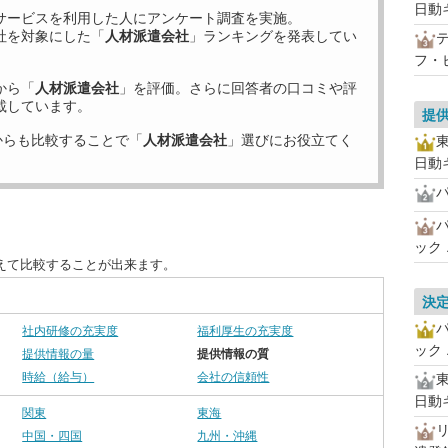
日動
サービスを利用した
人にアンケート調査を実施。
社を対象にした「
人材派遣会社
」ランキングを発表してい
フ・
から「
人材派遣会社
」を評価。さらに回答者の口コミや評
載しています。
提
からも比較することで「
人材派遣会社
」選びにお役立てく
日動
パ
ック
えて比較することが出来ます。
決
社内研修の充実度
福利厚生の充実度
ック
提供情報の量
提供情報の質
時給（給与）
会社の信頼性
日動
関東
東海
中国・四国
九州・沖縄