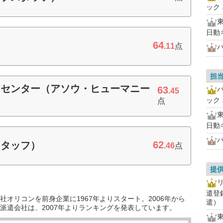
ック
日動
64
.11
点
パ
担
ーセンター（アソウ・ヒューマニー
63
.45
ック
点
日動
パ
62
スタッフ）
.46
点
提
遣登
オリコンを前身企業に1967年よりスタート。2006年から
遣）
派遣会社は、2007年よりランキングを発表しています。