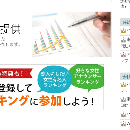
遣登
遣）
時
パ
日動
ッフ
会
ック
日動
パ
W