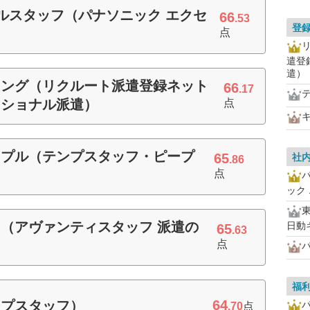
ルスタッフ（パナソニック エクセ
66
.53
登
点
遣登
遣）
ィング（リクルート派遣登録ネット
66
.17
ッショナル派遣）
点
キ
ープル（テンプスタッフ・ピープ
65
社
.86
点
ック
（アヴァンティスタッフ 派遣の
日動
65
.63
点
パ
福
64
ンプスタッフ）
.70
点