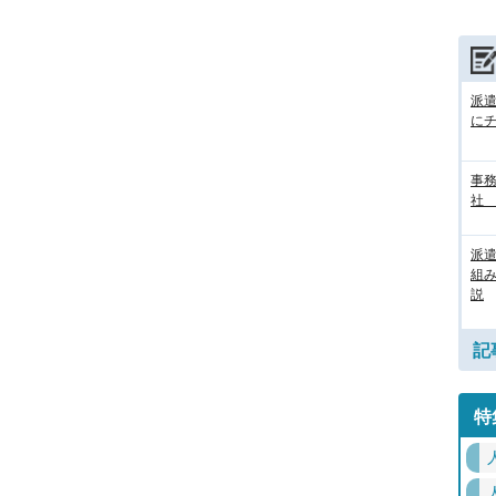
派
に
事務
社
派
組
説
記
特