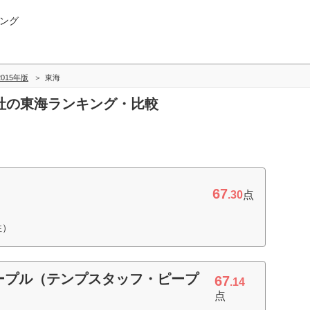
ング
-2015年版
東海
遣会社の東海ランキング・比較
67
.30
点
性）
ープル（テンプスタッフ・ピープ
67
.14
点