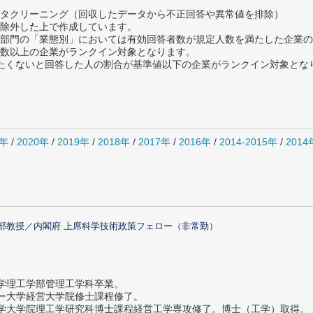
タクリーニング（回収したデータから不正回答や異常値を排除）
除外した上で作成しています。
部門の「業態別」においては有効回答者数が規定人数を満たした企業の
数以上の企業がランクイン対象となります。
薦めたくないと回答した人の割合が基準値以下の企業がランクイン対象とな
1年
/
2020年
/
2019年
/
2018年
/
2017年
/
2016年
/
2014-2015年
/
201
部教授／内閣府 上席科学技術政策フェロー（非常勤）
大学理工学部管理工学科卒業。
ター大学経営大学院修士課程修了。
大学大学院理工学研究科博士課程経営工学専攻修了。博士（工学）取得。