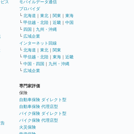
ービス
モバイルデータ通信
ト
プロバイダ
└
北海道
｜
東北
｜
関東
｜
東海
└
甲信越・北陸
｜
近畿
｜
中国
└
四国
｜
九州・沖縄
職
└
広域企業
インターネット回線
遣
└
北海道
｜
東北
｜
関東
└
甲信越・北陸
｜
東海
｜
近畿
ス
└
中国・四国
｜
九州・沖縄
└
広域企業
専門家評価
ト
保険
自動車保険 ダイレクト型
自動車保険 代理店型
バイク保険 ダイレクト型
バイク保険 代理店型
広告
火災保険