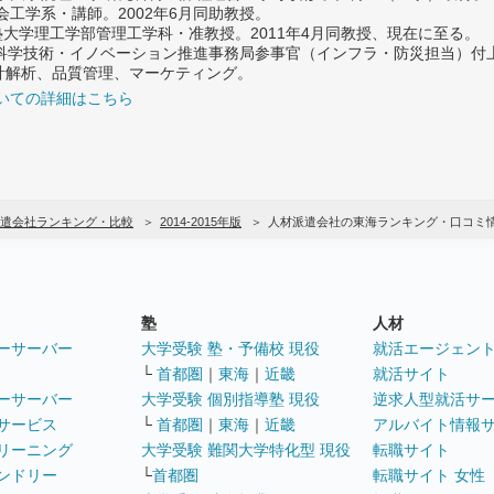
社会工学系・講師。2002年6月同助教授。
義塾大学理工学部管理工学科・准教授。2011年4月同教授、現在に至る。
府 科学技術・イノベーション推進事務局参事官（インフラ・防災担当）
計解析、品質管理、マーケティング。
いての詳細はこちら
遣会社ランキング・比較
2014-2015年版
人材派遣会社の東海ランキング・口コミ
塾
人材
ーサーバー
大学受験 塾・予備校 現役
就活エージェン
└
首都圏
｜
東海
｜
近畿
就活サイト
ーサーバー
大学受験 個別指導塾 現役
逆求人型就活サ
サービス
└
首都圏
｜
東海
｜
近畿
アルバイト情報
リーニング
大学受験 難関大学特化型 現役
転職サイト
ンドリー
└
首都圏
転職サイト 女性