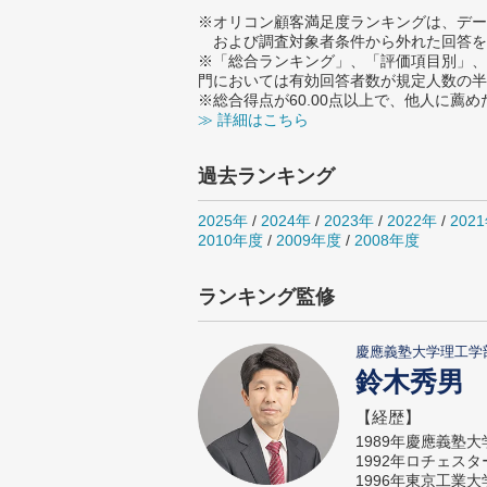
※オリコン顧客満足度ランキングは、デー
および調査対象者条件から外れた回答を
※「総合ランキング」、「評価項目別」、
門においては有効回答者数が規定人数の半
※総合得点が60.00点以上で、他人に
≫ 詳細はこちら
過去ランキング
2025年
/
2024年
/
2023年
/
2022年
/
202
2010年度
/
2009年度
/
2008年度
ランキング監修
慶應義塾大学理工学
鈴木秀男
【経歴】
1989年慶應義塾
1992年ロチェス
1996年東京工業