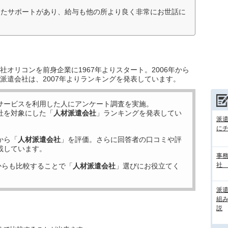
したサポートがあり、給与も他の所より良く非常にお世話に
オリコンを前身企業に1967年よりスタート。2006年から
派遣会社は、2007年よりランキングを発表しています。
サービスを利用した
人にアンケート調査を実施。
社を対象にした「
人材派遣会社
」ランキングを発表してい
派
に
から「
人材派遣会社
」を評価。さらに回答者の口コミや評
載しています。
事務
社
からも比較することで「
人材派遣会社
」選びにお役立てく
派
組
説