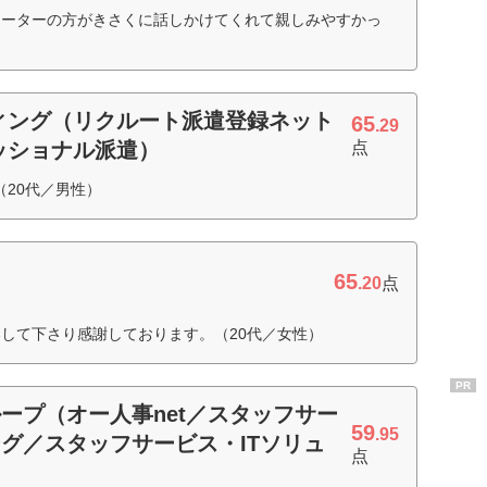
ネーターの方がきさくに話しかけてくれて親しみやすかっ
ィング（リクルート派遣登録ネット
65
.29
ッショナル派遣）
点
（20代／男性）
65
.20
点
して下さり感謝しております。（20代／女性）
PR
ープ（オー人事net／スタッフサー
59
.95
グ／スタッフサービス・ITソリュ
点