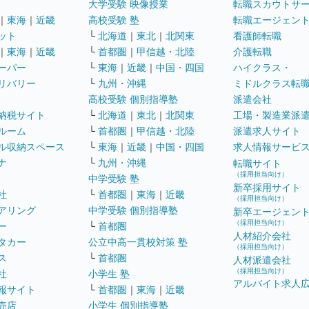
大学受験 映像授業
転職スカウトサ
｜
東海
｜
近畿
高校受験 塾
転職エージェン
ット
└
北海道
｜
東北
｜
北関東
看護師転職
｜
東海
｜
近畿
└
首都圏
｜
甲信越・北陸
介護転職
ーパー
└
東海
｜
近畿
｜
中国・四国
ハイクラス・
リバリー
└
九州・沖縄
ミドルクラス転
高校受験 個別指導塾
派遣会社
納税サイト
└
北海道
｜
東北
｜
北関東
工場・製造業派
ルーム
└
首都圏
｜
甲信越・北陸
派遣求人サイト
ル収納スペース
└
東海
｜
近畿
｜
中国・四国
求人情報サービ
ナ
└
九州・沖縄
転職サイト
（採用担当向け）
中学受験 塾
新卒採用サイト
社
└
首都圏
｜
東海
｜
近畿
（採用担当向け）
アリング
中学受験 個別指導塾
新卒エージェン
（採用担当向け）
ー
└
首都圏
人材紹介会社
タカー
公立中高一貫校対策 塾
（採用担当向け）
ス
└
首都圏
人材派遣会社
（採用担当向け）
社
小学生 塾
アルバイト求人
報サイト
└
首都圏
｜
東海
｜
近畿
売店
小学生 個別指導塾