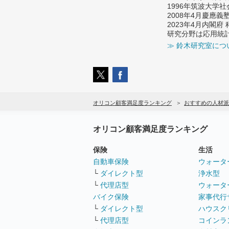
1996年筑波大学
2008年4月慶應
2023年4月内閣
研究分野は応用統
≫ 鈴木研究室につ
オリコン顧客満足度ランキング
おすすめの人材派
オリコン顧客満足度ランキング
保険
生活
自動車保険
ウォータ
└
ダイレクト型
浄水型
└
代理店型
ウォータ
バイク保険
家事代行
└
ダイレクト型
ハウスク
└
代理店型
コインラ