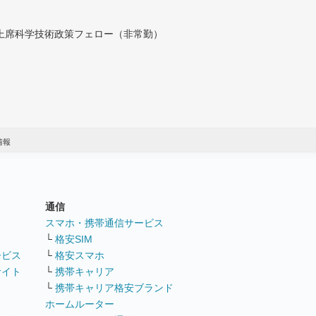
付上席科学技術政策フェロー（非常勤）
情報
通信
ト
スマホ・携帯通信サービス
└
格安SIM
ービス
└
格安スマホ
サイト
└
携帯キャリア
└
携帯キャリア格安ブランド
ホームルーター