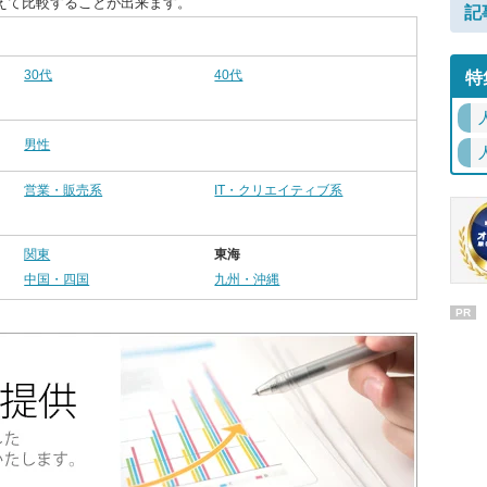
えて比較することが出来ます。
記
30代
40代
特
男性
営業・販売系
IT・クリエイティブ系
関東
東海
中国・四国
九州・沖縄
PR