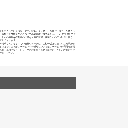
で公開されている情報（文字、写真、イラスト、画像データ等）及びこれ
・編集および構造などについての著作権は株式会社oricon MEに帰属してお
これらの情報を権利者の許可なく無断転載・複製などの二次利用を行うこ
禁じております。
で掲載しているすべての情報やデータは、当社の調査に基づいた結果から
ものとなりますが、サービスへの感想については、サービスの利用者が提
見解・感想となっており、当社の見解・意見ではないことをご理解いただ
ご覧ください。