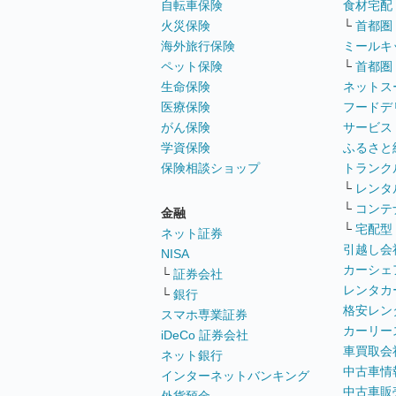
自転車保険
食材宅配
火災保険
└
首都圏
海外旅行保険
ミールキ
ペット保険
└
首都圏
生命保険
ネットス
医療保険
フードデ
がん保険
サービス
学資保険
ふるさと
保険相談ショップ
トランク
└
レンタ
└
コンテ
金融
└
宅配型
ネット証券
引越し会
NISA
カーシェ
└
証券会社
レンタカ
└
銀行
格安レン
スマホ専業証券
カーリー
iDeCo 証券会社
車買取会
ネット銀行
中古車情
インターネットバンキング
中古車販