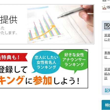
派
に
事務
社
派
組
説
記
特