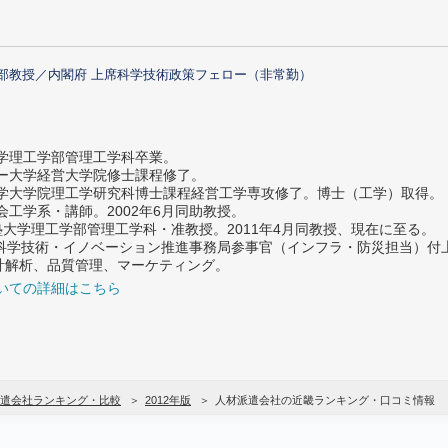
部教授／内閣府 上席科学技術政策フェロー（非常勤）
大学理工学部管理工学科卒業。
ター大学経営大学院修士課程修了。
大学大学院理工学研究科博士課程経営工学専攻修了。博士（工学）取得。
社会工学系・講師。2002年6月同助教授。
義塾大学理工学部管理工学科・准教授。2011年4月同教授、現在に至る。
府 科学技術・イノベーション推進事務局参事官（インフラ・防災担当）
計解析、品質管理、マーケティング。
いての詳細はこちら
遣会社ランキング・比較
2012年版
人材派遣会社の近畿ランキング・口コミ情報