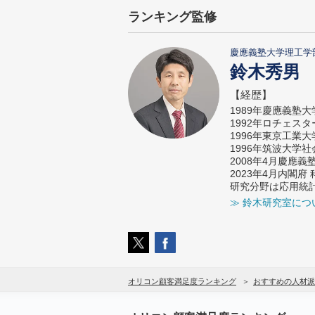
ランキング監修
慶應義塾大学理工学
鈴木秀男
【経歴】
1989年慶應義塾
1992年ロチェス
1996年東京工業
1996年筑波大学
2008年4月慶應
2023年4月内閣
研究分野は応用統
≫ 鈴木研究室につ
オリコン顧客満足度ランキング
おすすめの人材派