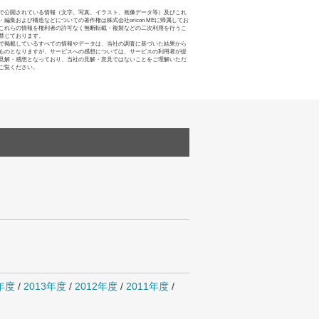
で公開されている情報（文字、写真、イラスト、画像データ等）及びこれ
・編集および構造などについての著作権は株式会社oricon MEに帰属してお
これらの情報を権利者の許可なく無断転載・複製などの二次利用を行うこ
禁じております。
で掲載しているすべての情報やデータは、当社の調査に基づいた結果から
ものとなりますが、サービスへの感想については、サービスの利用者が提
見解・感想となっており、当社の見解・意見ではないことをご理解いただ
ご覧ください。
4年度
/
2013年度
/
2012年度
/
2011年度
/