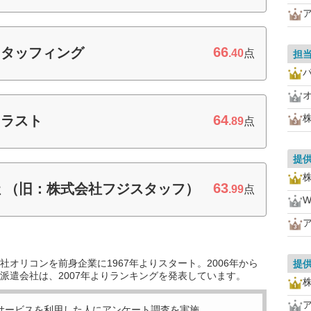
66
スタッフィング
.40
点
担
64
トラスト
.89
点
提
63
 （旧：株式会社フジスタッフ）
.99
点
W
オリコンを前身企業に1967年よりスタート。2006年から
提
派遣会社は、2007年よりランキングを発表しています。
サービスを利用した
人にアンケート調査を実施。