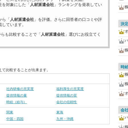
社を対象にした「
人材派遣会社
」ランキングを発表してい
から「
人材派遣会社
」を評価。さらに回答者の口コミや評
決
載しています。
からも比較することで「
人材派遣会社
」選びにお役立てく
時
えて比較することが出来ます。
社内研修の充実度
福利厚生の充実度
提供情報の量
提供情報の質
時給（給与）
会社の信頼性
会
関東
東海
中国・四国
九州・沖縄