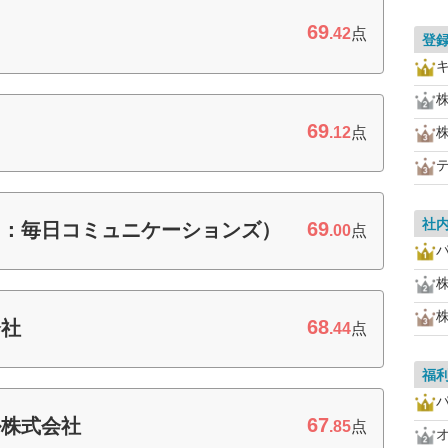
69
.42
点
登
69
.12
点
社
69
旧：毎日コミュニケーションズ）
.00
点
68
会社
.44
点
福
67
ル株式会社
.85
点