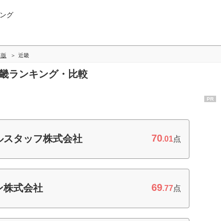
ング
年版
近畿
近畿ランキング・比較
PR
70
ルスタッフ株式会社
.01
点
69
ン株式会社
.77
点