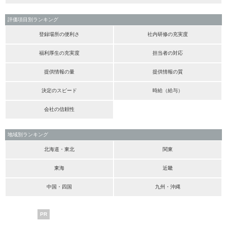
評価項目別ランキング
登録場所の便利さ
社内研修の充実度
福利厚生の充実度
担当者の対応
提供情報の量
提供情報の質
決定のスピード
時給（給与）
会社の信頼性
地域別ランキング
北海道・東北
関東
東海
近畿
中国・四国
九州・沖縄
PR