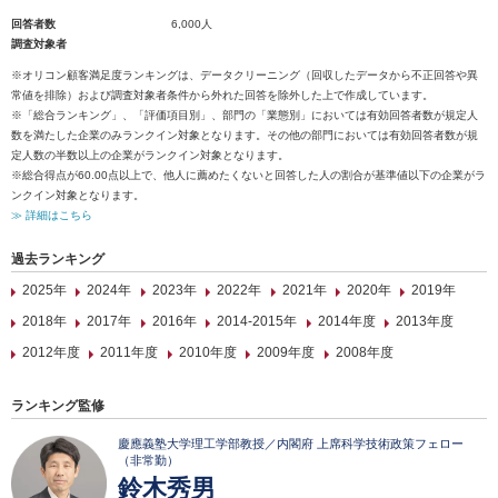
回答者数
6,000人
調査対象者
※オリコン顧客満足度ランキングは、データクリーニング（回収したデータから不正回答や異
常値を排除）および調査対象者条件から外れた回答を除外した上で作成しています。
※「総合ランキング」、「評価項目別」、部門の「業態別」においては有効回答者数が規定人
数を満たした企業のみランクイン対象となります。その他の部門においては有効回答者数が規
定人数の半数以上の企業がランクイン対象となります。
※総合得点が60.00点以上で、他人に薦めたくないと回答した人の割合が基準値以下の企業がラ
ンクイン対象となります。
≫ 詳細はこちら
過去ランキング
2025年
2024年
2023年
2022年
2021年
2020年
2019年
2018年
2017年
2016年
2014-2015年
2014年度
2013年度
2012年度
2011年度
2010年度
2009年度
2008年度
ランキング監修
慶應義塾大学理工学部教授／内閣府 上席科学技術政策フェロー
（非常勤）
鈴木秀男