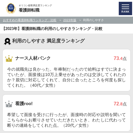
オリコン顧客満足度ランキング
看護師転職
おすすめの看護師転職ランキング・比較
2023年版
利用のしやすさ
【2023年】看護師転職の利用のしやすさランキング・比較
利用のしやすさ 満足度ランキング
ナース人材バンク
73
.4
点
今の就職先は良かった。年棒制だったので給料はすでに決まっ
ていたが、面接後は10万上乗せがあったのは交渉してくれたの
か？親切に対応してくれて、自分に合ったところを何度も探し
てくれた。（40代／女性）
看護roo!
72
.8
点
希望して面接を受けに行ったが、面接時の対応や説明を聞いて
こちらからお断りさせていただきたいとき、わたしに代わって
断りの連絡をしてくれた点。（20代／女性）