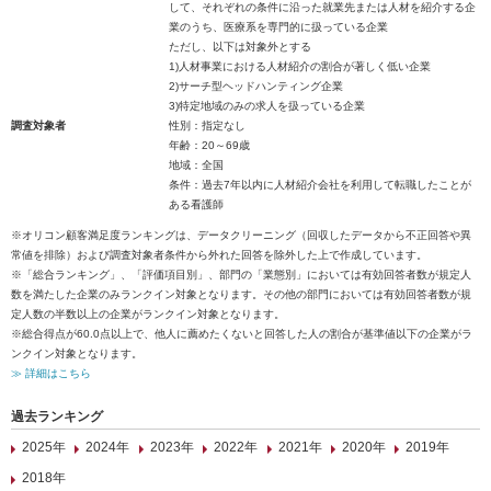
して、それぞれの条件に沿った就業先または人材を紹介する企
業のうち、医療系を専門的に扱っている企業
ただし、以下は対象外とする
1)人材事業における人材紹介の割合が著しく低い企業
2)サーチ型ヘッドハンティング企業
3)特定地域のみの求人を扱っている企業
調査対象者
性別：指定なし
年齢：20～69歳
地域：全国
条件：過去7年以内に人材紹介会社を利用して転職したことが
ある看護師
※オリコン顧客満足度ランキングは、データクリーニング（回収したデータから不正回答や異
常値を排除）および調査対象者条件から外れた回答を除外した上で作成しています。
※「総合ランキング」、「評価項目別」、部門の「業態別」においては有効回答者数が規定人
数を満たした企業のみランクイン対象となります。その他の部門においては有効回答者数が規
定人数の半数以上の企業がランクイン対象となります。
※総合得点が60.0点以上で、他人に薦めたくないと回答した人の割合が基準値以下の企業がラ
ンクイン対象となります。
≫ 詳細はこちら
過去ランキング
2025年
2024年
2023年
2022年
2021年
2020年
2019年
2018年