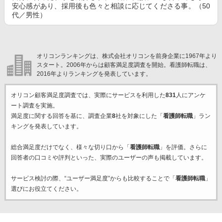
安心感があり、採用後も色々と相談に応じてくださる事。（50
代／男性）
オリコンランキングは、株式会社オリコンを前身企業に1967年より
スタート。2006年からは顧客満足度調査を開始。看護師転職は、
2016年よりランキングを発表しています。
オリコン顧客満足度調査では、実際にサービスを利用した
831
人にアンケ
ート調査を実施。
満足度に関する回答を基に、調査企業
8
社を対象にした「
看護師転職
」ラン
キングを発表しています。
総合満足度だけでなく、様々な切り口から「
看護師転職
」を評価。さらに
回答者の口コミや評判といった、実際のユーザーの声も掲載しています。
サービス検討の際、“ユーザー満足度”からも比較することで「
看護師転職
」
選びにお役立てください。