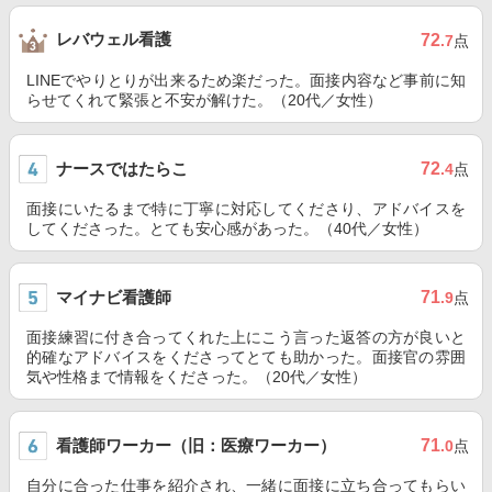
レバウェル看護
72
.7
点
LINEでやりとりが出来るため楽だった。面接内容など事前に知
らせてくれて緊張と不安が解けた。（20代／女性）
ナースではたらこ
72
.4
点
面接にいたるまで特に丁寧に対応してくださり、アドバイスを
してくださった。とても安心感があった。（40代／女性）
マイナビ看護師
71
.9
点
面接練習に付き合ってくれた上にこう言った返答の方が良いと
的確なアドバイスをくださってとても助かった。面接官の雰囲
気や性格まで情報をくださった。（20代／女性）
看護師ワーカー（旧：医療ワーカー）
71
.0
点
自分に合った仕事を紹介され、一緒に面接に立ち合ってもらい