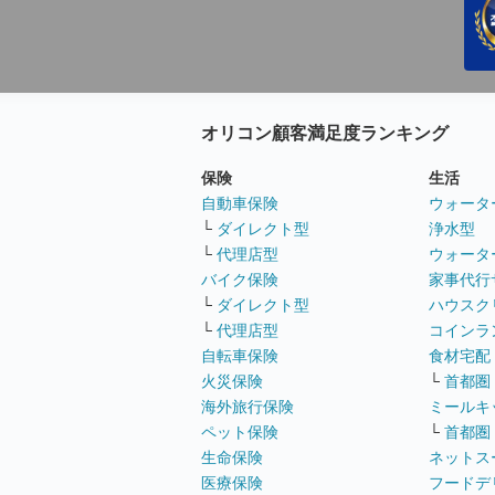
オリコン顧客満足度ランキング
保険
生活
自動車保険
ウォータ
└
ダイレクト型
浄水型
└
代理店型
ウォータ
バイク保険
家事代行
└
ダイレクト型
ハウスク
└
代理店型
コインラ
自転車保険
食材宅配
火災保険
└
首都圏
海外旅行保険
ミールキ
ペット保険
└
首都圏
生命保険
ネットス
医療保険
フードデ