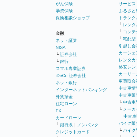
がん保険
サービス
学資保険
ふるさと
保険相談ショップ
トランク
└
レンタ
└
コンテ
金融
└
宅配型
ネット証券
引越し会
NISA
カーシェ
└
証券会社
レンタカ
└
銀行
格安レン
スマホ専業証券
カーリー
iDeCo 証券会社
車買取会
ネット銀行
中古車情
インターネットバンキング
中古車販
外貨預金
└
中古車
住宅ローン
└
メーカ
FX
中古車
カードローン
バイク販
└
銀行系
｜
ノンバンク
└
バイク
クレジットカード