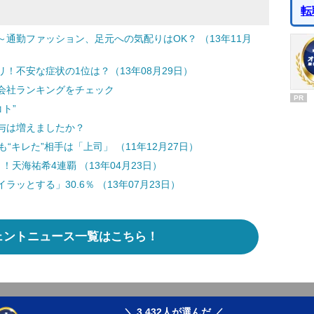
転
通勤ファッション、足元への気配りはOK？ （13年11月
！不安な症状の1位は？（13年08月29日）
会社ランキングをチェック
PR
ト”
与は増えましたか？
“キレた”相手は「上司」 （11年12月27日）
天海祐希4連覇 （13年04月23日）
ッとする」30.6％ （13年07月23日）
ェントニュース一覧はこちら！
＼ 3,432人が選んだ ／