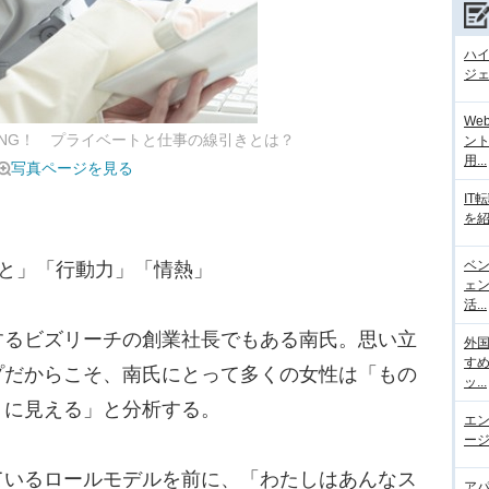
ハ
ジェ
We
NG！ プライベートと仕事の線引きとは？
ント
用...
写真ページを見る
IT
を紹
ベ
と」「行動力」「情熱」
ェ
活...
るビズリーチの創業社長でもある南氏。思い立
外
す
プだからこそ、南氏にとって多くの女性は「もの
ッ...
うに見える」と分析する。
エ
ージ
いるロールモデルを前に、「わたしはあんなス
ア