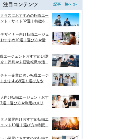
注目コンテンツ
記事一覧へ ≫
イクラスにおすすめの転職エー
ント・サイト32選｜特徴を...
bデザイナー向け転職エージェ
おすすめ10選｜選び方や活
転職エージェントおすすめ14選
介｜評判や未経験転職や活...
ンチャー企業に強い転職エージ
ントおすすめ9選！選び方や
国人向け転職エージェントおす
め7選｜選び方や利用のメリ
ンタメ業界向けおすすめ転職エ
ェント10選｜選び方や利用...
パレル業界におすすめの転職エ