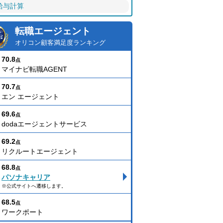
給与計算
転職エージェント
オリコン顧客満足度ランキング
70.8
点
マイナビ転職AGENT
70.7
点
エン エージェント
69.6
点
dodaエージェントサービス
69.2
点
リクルートエージェント
68.8
点
パソナキャリア
※公式サイトへ遷移します。
68.5
点
ワークポート