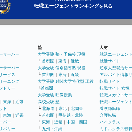
転職エージェントランキング
を見る
塾
人材
ーサーバー
大学受験 塾・予備校 現役
就活エージェン
└
首都圏
｜
東海
｜
近畿
就活サイト
ーサーバー
大学受験 個別指導塾 現役
逆求人型就活サ
サービス
└
首都圏
｜
東海
｜
近畿
アルバイト情報
リーニング
大学受験 難関大学特化型 現役
転職サイト
ンドリー
└
首都圏
転職サイト 女性
大学受験 映像授業
転職スカウトサ
｜
東海
｜
近畿
高校受験 塾
転職エージェン
ット
└
北海道
｜
東北
｜
北関東
看護師転職
｜
東海
｜
近畿
└
首都圏
｜
甲信越・北陸
介護転職
ーパー
└
東海
｜
近畿
｜
中国・四国
ハイクラス・
リバリー
└
九州・沖縄
ミドルクラス転