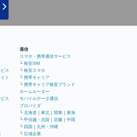
通信
ト
スマホ・携帯通信サービス
└
格安SIM
ービス
└
格安スマホ
サイト
└
携帯キャリア
└
携帯キャリア格安ブランド
ホームルーター
ービス
モバイルデータ通信
ト
プロバイダ
└
北海道
｜
東北
｜
関東
｜
東海
└
甲信越・北陸
｜
近畿
｜
中国
└
四国
｜
九州・沖縄
職
└
広域企業