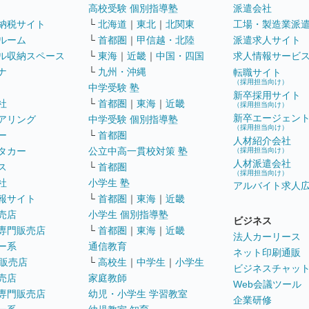
高校受験 個別指導塾
派遣会社
納税サイト
└
北海道
｜
東北
｜
北関東
工場・製造業派
ルーム
└
首都圏
｜
甲信越・北陸
派遣求人サイト
ル収納スペース
└
東海
｜
近畿
｜
中国・四国
求人情報サービ
ナ
└
九州・沖縄
転職サイト
（採用担当向け）
中学受験 塾
新卒採用サイト
社
└
首都圏
｜
東海
｜
近畿
（採用担当向け）
新卒エージェン
アリング
中学受験 個別指導塾
（採用担当向け）
ー
└
首都圏
人材紹介会社
タカー
公立中高一貫校対策 塾
（採用担当向け）
人材派遣会社
ス
└
首都圏
（採用担当向け）
社
小学生 塾
アルバイト求人
報サイト
└
首都圏
｜
東海
｜
近畿
売店
小学生 個別指導塾
ビジネス
専門販売店
└
首都圏
｜
東海
｜
近畿
法人カーリース
ー系
通信教育
ネット印刷通販
販売店
└
高校生
｜
中学生
｜
小学生
ビジネスチャッ
売店
家庭教師
Web会議ツール
専門販売店
幼児・小学生 学習教室
企業研修