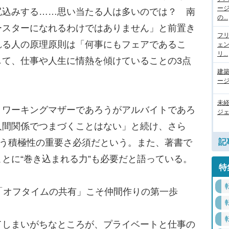
ー
尻込みする……思い当たる人は多いのでは？ 南
の...
ースターになれるわけではありません」と前置き
フ
れる人の原理原則は「何事にもフェアであるこ
ェ
リ...
して、仕事や人生に情熱を傾けていることの3点
建
ージ
未
ワーキングマザーであろうがアルバイトであろ
ジェ
人間関係でつまづくことはない」と続け、さら
いう積極性の重要さ必須だという。また、著書で
記
とに“巻き込まれる力”も必要だと語っている。
特
「オフタイムの共有」こそ仲間作りの第一歩
しまいがちなところが、プライベートと仕事の