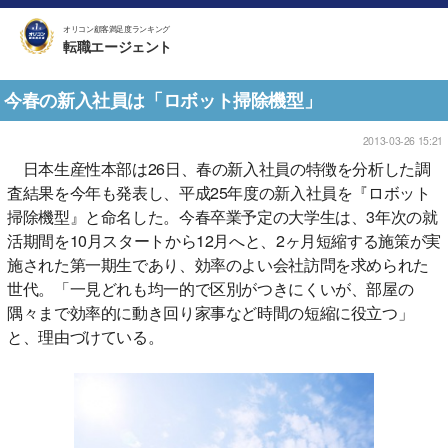
オリコン顧客満足度ランキング
転職エージェント
今春の新入社員は「ロボット掃除機型」
2013-03-26 15:21
日本生産性本部は26日、春の新入社員の特徴を分析した調
査結果を今年も発表し、平成25年度の新入社員を『ロボット
掃除機型』と命名した。今春卒業予定の大学生は、3年次の就
活期間を10月スタートから12月へと、2ヶ月短縮する施策が実
施された第一期生であり、効率のよい会社訪問を求められた
世代。「一見どれも均一的で区別がつきにくいが、部屋の
隅々まで効率的に動き回り家事など時間の短縮に役立つ」
と、理由づけている。