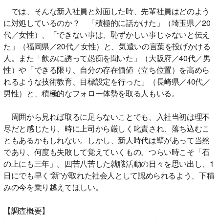
では、そんな新入社員と対面した時、先輩社員はどのよう
に対処しているのか？ 「積極的に話かけた」（埼玉県／20
代／女性）、「できない事は、恥ずかしい事じゃないと伝え
た」（福岡県／20代／女性）と、気遣いの言葉を投げかける
人。また「飲みに誘って愚痴を聞いた」（大阪府／40代／男
性）や「できる限り、自分の存在価値（立ち位置）を高めら
れるような技術教育、目標設定を行った」（長崎県／40代／
男性）と、積極的なフォロー体勢を取る人もいる。
周囲から見れば取るに足らないことでも、入社当初は理不
尽だと感じたり、時に上司から厳しく叱責され、落ち込むこ
ともあるかもしれない。しかし、新人時代は壁があって当然
であり、何度も失敗して覚えていくもの。つらい時こそ「石
の上にも三年」。四苦八苦した就職活動の日々を思い出し、1
日にでも早く“新”が取れた社会人として認められるよう、下積
みの今を乗り越えてほしい。
【調査概要】