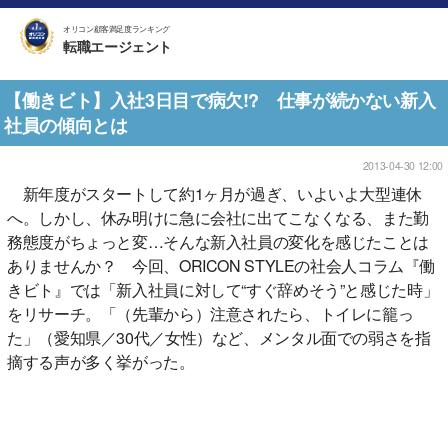
オリコン顧客満足度ランキング
転職エージェント
【働きビト】入社3日目で病欠!? 仕事が続かない新入
社員の傾向とは
2013-04-30 12:00
新年度がスタートして約1ヶ月が過ぎ、いよいよ大型連休
へ。しかし、休み明けに急に会社に出てこなくなる、また勤
務態度がちょっと変…そんな新入社員の変化を感じたことは
ありませんか？ 今回、ORICON STYLEの社会人コラム『働
きビト』では「新入社員に対して“すぐ辞めそう”と感じた時」
をリサーチ。「（先輩から）注意されたら、トイレに籠っ
た」（愛知県／30代／女性）など、メンタル面での弱さを指
摘する声が多く挙がった。