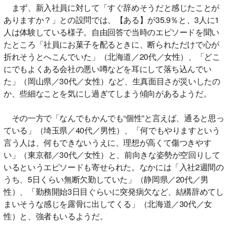
まず、新入社員に対して「すぐ辞めそうだと感じたことが
ありますか？」との設問では、【ある】が35.9％と、3人に1
人は体験している様子。自由回答で当時のエピソードを聞い
たところ「社員にお菓子を配るときに、断られただけで心が
折れそうとへこんでいた」（北海道／20代／女性）、「どこ
にでもよくある会社の悪い噂などを耳にして落ち込んでい
た」（岡山県／30代／女性）など、生真面目さが災いしたの
か、些細なことを気にし過ぎてしまう傾向があるようだ。
その一方で「なんでもかんでも“個性”と言えば、通ると思っ
ている」（埼玉県／40代／男性）、「何でもやりますという
言う人は、何もできないうえに、理想が高くて傷つきやす
い」（東京都／30代／女性）と、前向きな姿勢が空回りして
いるというエピソードも寄せられた。なかには「入社2週間の
うち、5日くらい無断欠勤していた」（静岡県／20代／男
性）、「勤務開始3日目ぐらいに突発病欠など、結構辞めてし
まいそうな感じを露骨に出してくる」（北海道／30代／女
性）と、強者もいるようだ。