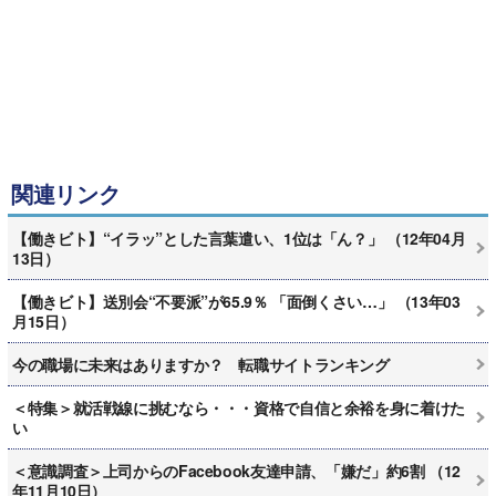
関連リンク
【働きビト】“イラッ”とした言葉遣い、1位は「ん？」 （12年04月
13日）
【働きビト】送別会“不要派”が65.9％ 「面倒くさい…」 （13年03
月15日）
今の職場に未来はありますか？ 転職サイトランキング
＜特集＞就活戦線に挑むなら・・・資格で自信と余裕を身に着けた
い
＜意識調査＞上司からのFacebook友達申請、「嫌だ」約6割 （12
年11月10日）