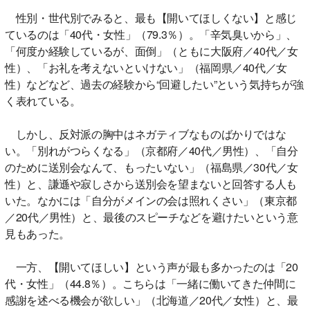
性別・世代別でみると、最も【開いてほしくない】と感じ
ているのは「40代・女性」（79.3％）。「辛気臭いから」、
「何度か経験しているが、面倒」（ともに大阪府／40代／女
性）、「お礼を考えないといけない」（福岡県／40代／女
性）などなど、過去の経験から“回避したい”という気持ちが強
く表れている。
しかし、反対派の胸中はネガティブなものばかりではな
い。「別れがつらくなる」（京都府／40代／男性）、「自分
のために送別会なんて、もったいない」（福島県／30代／女
性）と、謙遜や寂しさから送別会を望まないと回答する人も
いた。なかには「自分がメインの会は照れくさい」（東京都
／20代／男性）と、最後のスピーチなどを避けたいという意
見もあった。
一方、【開いてほしい】という声が最も多かったのは「20
代・女性」（44.8％）。こちらは「一緒に働いてきた仲間に
感謝を述べる機会が欲しい」（北海道／20代／女性）と、最