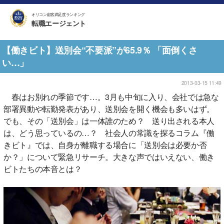
オリコン顧客満足度ランキング
転職エージェント
【働きビト】送別会“不要派”が65.9％ 「面倒くさ
い…」
2013-03-15 11:49
春はお別れの季節です…。3月も中旬に入り、会社では急な
部署異動や転勤発表があり、送別会を開く機会も多いはず。
でも、その「送別会」は一体誰のため？ 送り出される本人
は、どう思っているの…？ 社会人の常識を探るコラム『働
きビト』では、自身が離職する場合に「送別会は必要か否
か？」について緊急リサーチ。大きな声ではいえない、働き
ビトたちの本音とは？