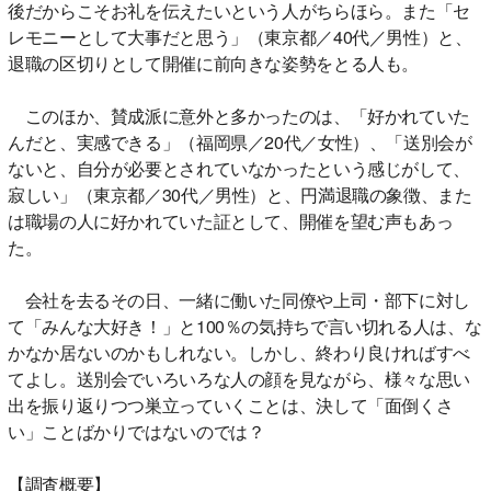
後だからこそお礼を伝えたいという人がちらほら。また「セ
レモニーとして大事だと思う」（東京都／40代／男性）と、
退職の区切りとして開催に前向きな姿勢をとる人も。
このほか、賛成派に意外と多かったのは、「好かれていた
んだと、実感できる」（福岡県／20代／女性）、「送別会が
ないと、自分が必要とされていなかったという感じがして、
寂しい」（東京都／30代／男性）と、円満退職の象徴、また
は職場の人に好かれていた証として、開催を望む声もあっ
た。
会社を去るその日、一緒に働いた同僚や上司・部下に対し
て「みんな大好き！」と100％の気持ちで言い切れる人は、な
かなか居ないのかもしれない。しかし、終わり良ければすべ
てよし。送別会でいろいろな人の顔を見ながら、様々な思い
出を振り返りつつ巣立っていくことは、決して「面倒くさ
い」ことばかりではないのでは？
【調査概要】