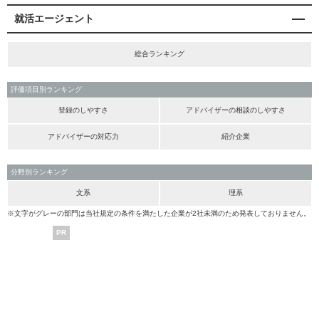
就活エージェント
総合ランキング
評価項目別ランキング
登録のしやすさ
アドバイザーの相談のしやすさ
アドバイザーの対応力
紹介企業
分野別ランキング
文系
理系
※文字がグレーの部門は当社規定の条件を満たした企業が2社未満のため発表しておりません。
PR