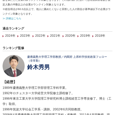
定人数の半数以上の企業がランクイン対象となります。
※総合得点が60.0点以上で、他人に薦めたくないと回答した人の割合が基準値以下の企業がラ
ンクイン対象となります。
≫ 詳細はこちら
過去ランキング
2024年
2023年
2022年
2021年
2020年
2019年
2018年
ランキング監修
慶應義塾大学理工学部教授／内閣府 上席科学技術政策フェロー
（非常勤）
鈴木秀男
【経歴】
1989年慶應義塾大学理工学部管理工学科卒業。
1992年ロチェスター大学経営大学院修士課程修了。
1996年東京工業大学大学院理工学研究科博士課程経営工学専攻修了。博士（工
学）取得。
1996年筑波大学社会工学系・講師。2002年6月同助教授。
2008年4月慶應義塾大学理工学部管理工学科・准教授。2011年4月同教授、現