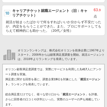
63
.9
キャリアチケット就職エージェント（旧：キャ
リアチケット）
点
就活が始まったばかりで何をすればいいか分からず不安だった
が、内定をもらうことができた。また、プロにサポートしても
らえて精神的にも助かった。（20代／女性）
オリコンランキングは、株式会社オリコンを前身企業に1967年より
スタート。2006年からは顧客満足度調査を開始。就活エージェント
は、2018年よりランキングを発表しています。
オリコン顧客満足度調査では、実際にサービスを利用した
3,417
人にアンケ
ート調査を実施。
満足度に関する回答を基に、調査企業
19
社を対象にした「
就活エージェン
ト
」ランキングを発表しています。
総合満足度だけでなく、様々な切り口から「
就活エージェント
」を評価。
さらに回答者の口コミや評判といった、実際のユーザーの声も掲載してい
ます。