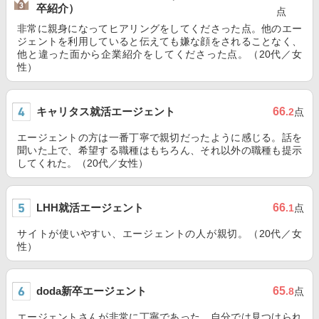
卒紹介）
点
非常に親身になってヒアリングをしてくださった点。他のエー
ジェントを利用していると伝えても嫌な顔をされることなく、
他と違った面から企業紹介をしてくださった点。（20代／女
性）
キャリタス就活エージェント
66
.2
点
エージェントの方は一番丁寧で親切だったように感じる。話を
聞いた上で、希望する職種はもちろん、それ以外の職種も提示
してくれた。（20代／女性）
LHH就活エージェント
66
.1
点
サイトが使いやすい、エージェントの人が親切。（20代／女
性）
doda新卒エージェント
65
.8
点
エージェントさんが非常に丁寧であった。自分では見つけられ