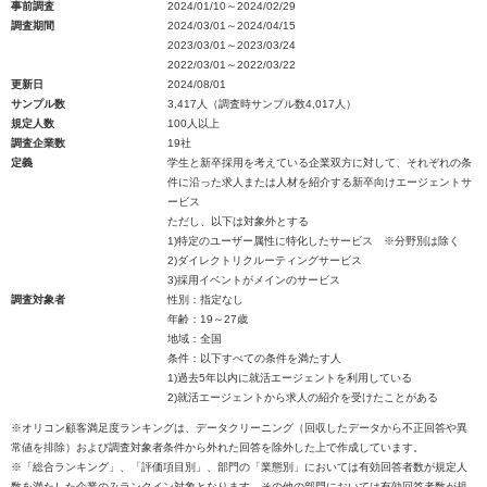
事前調査
2024/01/10～2024/02/29
調査期間
2024/03/01～2024/04/15
2023/03/01～2023/03/24
2022/03/01～2022/03/22
更新日
2024/08/01
サンプル数
3,417人（調査時サンプル数4,017人）
規定人数
100人以上
調査企業数
19社
定義
学生と新卒採用を考えている企業双方に対して、それぞれの条
件に沿った求人または人材を紹介する新卒向けエージェントサ
ービス
ただし、以下は対象外とする
1)特定のユーザー属性に特化したサービス ※分野別は除く
2)ダイレクトリクルーティングサービス
3)採用イベントがメインのサービス
調査対象者
性別：指定なし
年齢：19～27歳
地域：全国
条件：以下すべての条件を満たす人
1)過去5年以内に就活エージェントを利用している
2)就活エージェントから求人の紹介を受けたことがある
※オリコン顧客満足度ランキングは、データクリーニング（回収したデータから不正回答や異
常値を排除）および調査対象者条件から外れた回答を除外した上で作成しています。
※「総合ランキング」、「評価項目別」、部門の「業態別」においては有効回答者数が規定人
数を満たした企業のみランクイン対象となります。その他の部門においては有効回答者数が規