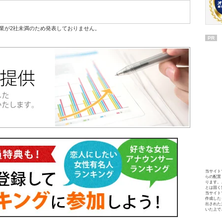
業が2社未満のため発表しておりません。
PR
当サイト
らの配置
ります。
とは固く
当サイト
作成した
出された
いた上で