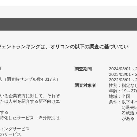
ジェントランキングは、オリコンの以下の調査に基づいてい
9
調査期間
2024/03/01～2
2023/03/01～2
17人（調査時サンプル数4,017人）
2022/03/01～2
調査対象者
性別：指定な
年齢：19～27
いる企業双方に対して、それぞ
地域：全国
たは人材を紹介する新卒向けエ
条件：以下す
1)過
する
2)就
に特化したサービス ※分野別は
がある
ティングサービス
ンのサービス