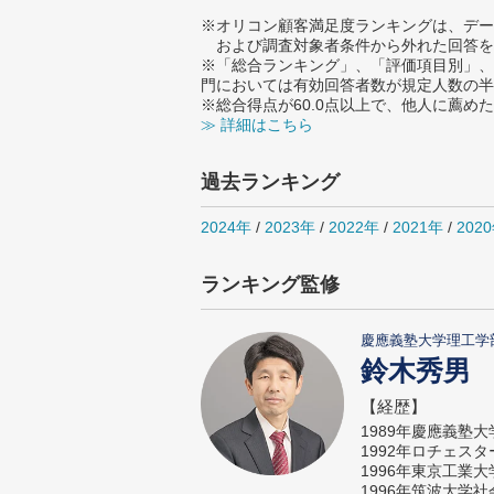
※オリコン顧客満足度ランキングは、デー
および調査対象者条件から外れた回答を
※「総合ランキング」、「評価項目別」、
門においては有効回答者数が規定人数の半
※総合得点が60.0点以上で、他人に薦
≫ 詳細はこちら
過去ランキング
2024年
/
2023年
/
2022年
/
2021年
/
202
ランキング監修
慶應義塾大学理工学
鈴木秀男
【経歴】
1989年慶應義塾
1992年ロチェス
1996年東京工業
1996年筑波大学