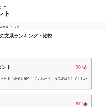
ング
ント
024年版
文系
トの文系ランキング・比較
68
ェント
.4
点
取った上で企業を紹介してくれたり、面接練習もしてくれた
67
.3
点