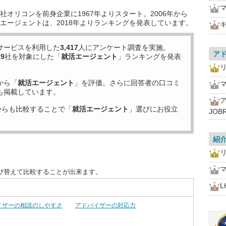
オリコンを前身企業に1967年よりスタート。2006年から
エージェントは、2018年よりランキングを発表しています。
サービスを利用した
3,417
人にアンケート調査を実施。
ア
19
社を対象にした「
就活エージェント
」ランキングを発表
から「
就活エージェント
」を評価。さらに回答者の口コミ
も掲載しています。
からも比較することで「
就活エージェント
」選びにお役立
JOB
紹
び替えて比較することが出来ます。
イザーの相談のしやすさ
アドバイザーの対応力