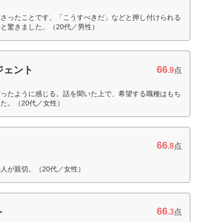
ださったことです。「こうすべきだ」などと押し付けられる
と驚きました。（20代／男性）
66
ジェント
.9
点
だったように感じる。話を聞いた上で、希望する職種はもち
た。（20代／女性）
66
ト
.8
点
人が親切。（20代／女性）
66
ト
.3
点