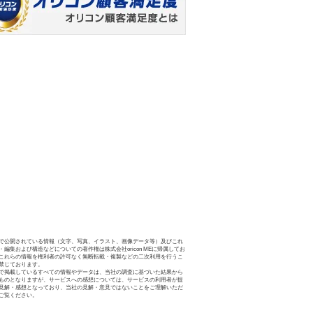
で公開されている情報（文字、写真、イラスト、画像データ等）及びこれ
・編集および構造などについての著作権は株式会社oricon MEに帰属してお
これらの情報を権利者の許可なく無断転載・複製などの二次利用を行うこ
禁じております。
で掲載しているすべての情報やデータは、当社の調査に基づいた結果から
ものとなりますが、サービスへの感想については、サービスの利用者が提
見解・感想となっており、当社の見解・意見ではないことをご理解いただ
ご覧ください。