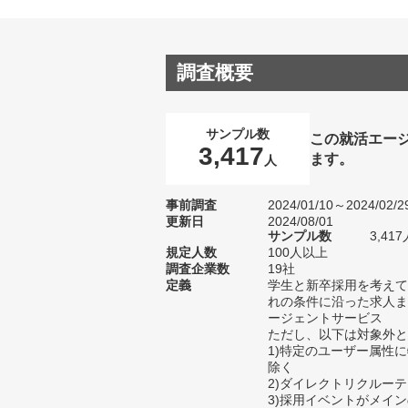
調査概要
サンプル数
この就活エー
3,417
ます。
人
事前調査
2024/01/10～2024/02/2
更新日
2024/08/01
サンプル数
3,4
規定人数
100人以上
調査企業数
19社
定義
学生と新卒採用を考えて
れの条件に沿った求人ま
ージェントサービス
ただし、以下は対象外と
1)特定のユーザー属性
除く
2)ダイレクトリクルー
3)採用イベントがメイ