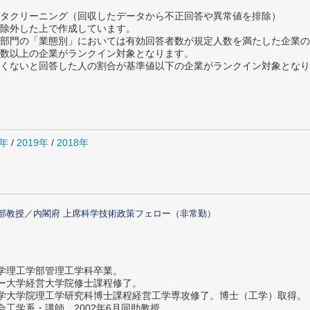
タクリーニング（回収したデータから不正回答や異常値を排除）
除外した上で作成しています。
部門の「業態別」においては有効回答者数が規定人数を満たした企業の
数以上の企業がランクイン対象となります。
めたくないと回答した人の割合が基準値以下の企業がランクイン対象とな
0年
/
2019年
/
2018年
部教授／内閣府 上席科学技術政策フェロー（非常勤）
大学理工学部管理工学科卒業。
ター大学経営大学院修士課程修了。
大学大学院理工学研究科博士課程経営工学専攻修了。博士（工学）取得。
社会工学系・講師。2002年6月同助教授。