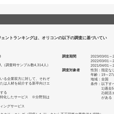
ジェントランキングは、オリコンの以下の調査に基づいてい
8
調査期間
2023/03/01～2
2022/03/01～2
42人（調査時サンプル数4,314人）
2021/04/01～2
調査対象者
性別：指定な
年齢：19～27
いる企業双方に対して、それぞ
地域：全国
たは人材を紹介する新卒向けエ
条件：以下す
1)過
する
2)就
に特化したサービス ※分野別は
がある
ティングサービス