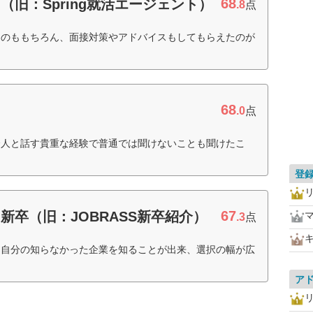
68
（旧：Spring就活エージェント）
.8
点
るのももちろん、面接対策やアドバイスもしてもらえたのが
68
.0
点
会人と話す貴重な経験で普通では聞けないことも聞けたこ
登
67
新卒（旧：JOBRASS新卒紹介）
.3
点
、自分の知らなかった企業を知ることが出来、選択の幅が広
ア