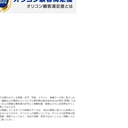
で公開されている情報（文字、写真、イラスト、画像データ等）及びこれ
・編集および構造などについての著作権は株式会社oricon MEに帰属してお
これらの情報を権利者の許可なく無断転載・複製などの二次利用を行うこ
禁じております。
で掲載しているすべての情報やデータは、当社の調査に基づいた結果から
ものとなりますが、サービスへの感想については、サービスの利用者が提
見解・感想となっており、当社の見解・意見ではないことをご理解いただ
ご覧ください。