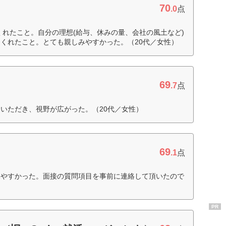
70
.0
点
くれたこと。自分の理想(給与、休みの量、会社の風土など)
くれたこと。とても親しみやすかった。（20代／女性）
69
ト
.7
点
いただき、視野が広がった。（20代／女性）
69
.1
点
見やすかった。面接の質問項目を事前に連絡して頂いたので
）
PR