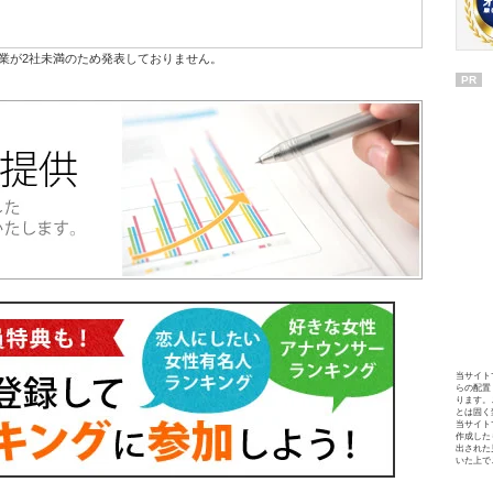
業が2社未満のため発表しておりません。
PR
当サイト
らの配置
ります。
とは固く
当サイト
作成した
出された
いた上で