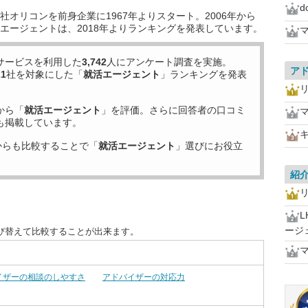
d
オリコンを前身企業に1967年よりスタート。2006年から
エージェントは、2018年よりランキングを発表しています。
サービスを利用した
3,742
人にアンケート調査を実施。
ア
21
社を対象にした「
就活エージェント
」ランキングを発表
から「
就活エージェント
」を評価。さらに回答者の口コミ
も掲載しています。
からも比較することで「
就活エージェント
」選びにお役立
紹
L
ージ
び替えて比較することが出来ます。
イザーの相談のしやすさ
アドバイザーの対応力