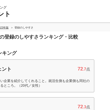
ング
ント
023年版
登録のしやすさ
トの登録のしやすさランキング・比較
ンキング
72
ェント
.7
点
ない企業を紹介してくれること。就活生側も企業側も同社の
るところ。（20代／女性）
72
.3
点