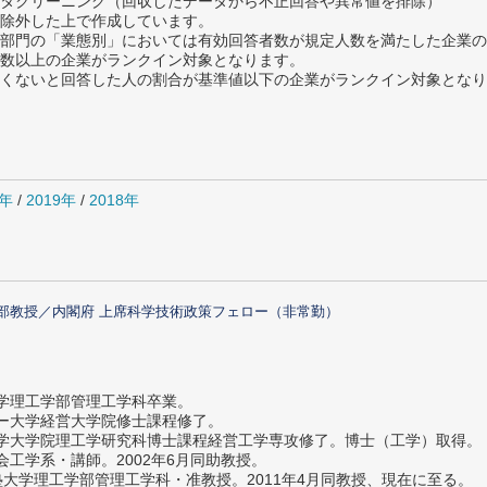
タクリーニング（回収したデータから不正回答や異常値を排除）
除外した上で作成しています。
部門の「業態別」においては有効回答者数が規定人数を満たした企業の
数以上の企業がランクイン対象となります。
めたくないと回答した人の割合が基準値以下の企業がランクイン対象とな
0年
/
2019年
/
2018年
部教授／内閣府 上席科学技術政策フェロー（非常勤）
大学理工学部管理工学科卒業。
ター大学経営大学院修士課程修了。
大学大学院理工学研究科博士課程経営工学専攻修了。博士（工学）取得。
社会工学系・講師。2002年6月同助教授。
義塾大学理工学部管理工学科・准教授。2011年4月同教授、現在に至る。