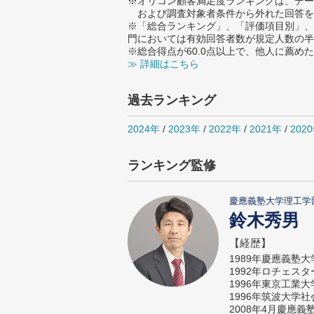
※オリコン顧客満足度ランキングは、デー
および調査対象者条件から外れた回答を
※「総合ランキング」、「評価項目別」、
門においては有効回答者数が規定人数の半
※総合得点が60.0点以上で、他人に薦
≫ 詳細はこちら
過去ランキング
2024年
/
2023年
/
2022年
/
2021年
/
202
ランキング監修
慶應義塾大学理工学
鈴木秀男
【経歴】
1989年慶應義塾
1992年ロチェス
1996年東京工業
1996年筑波大学
2008年4月慶應