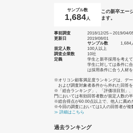
サンプル数
この新卒エー
1,684
ます。
人
事前調査
2018/12/25～2019/04/0
更新日
2019/08/01
サンプル数
1,6
規定人数
100人以上
調査企業数
10社
定義
学生と新卒採用を考えて
学生に対しては条件に合
は採用条件に合う人材を
※オリコン顧客満足度ランキングは、デー
および調査対象者条件から外れた回答を
※「総合ランキング」、「評価項目別」、
門においては有効回答者数が規定人数の半
※総合得点が60.00点以上で、他人に
※今回の調査においては1人の回答者が複
≫ 詳細はこちら
過去ランキング