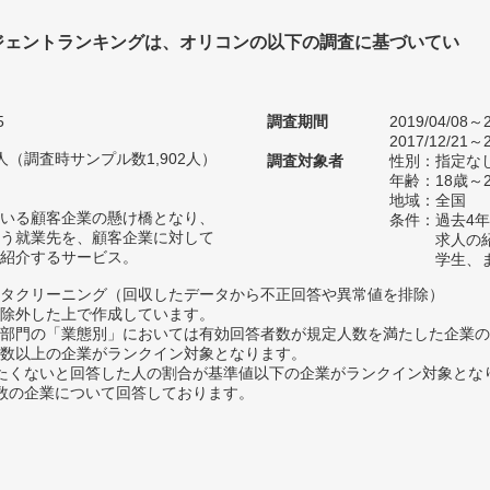
ジェントランキングは、オリコンの以下の調査に基づいてい
5
調査期間
2019/04/08～2
2017/12/21～2
84人（調査時サンプル数1,902人）
調査対象者
性別：指定な
年齢：18歳～
地域：全国
いる顧客企業の懸け橋となり、
条件：過去4
う就業先を、顧客企業に対して
求人の
紹介するサービス。
学生、
タクリーニング（回収したデータから不正回答や異常値を排除）
除外した上で作成しています。
部門の「業態別」においては有効回答者数が規定人数を満たした企業の
数以上の企業がランクイン対象となります。
薦めたくないと回答した人の割合が基準値以下の企業がランクイン対象とな
数の企業について回答しております。