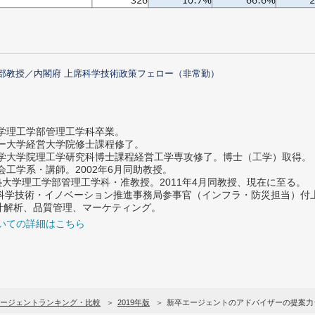
部教授／内閣府 上席科学技術政策フェロー（非常勤）
大学理工学部管理工学科卒業。
ター大学経営大学院修士課程修了。
大学大学院理工学研究科博士課程経営工学専攻修了。博士（工学）取得。
社会工学系・講師。2002年6月同助教授。
義塾大学理工学部管理工学科・准教授。2011年4月同教授、現在に至る。
府 科学技術・イノベーション推進事務局参事官（インフラ・防災担当）
計解析、品質管理、マーケティング。
いての詳細はこちら
ージェントランキング・比較
2019年版
新卒エージェントのアドバイザーの提案力