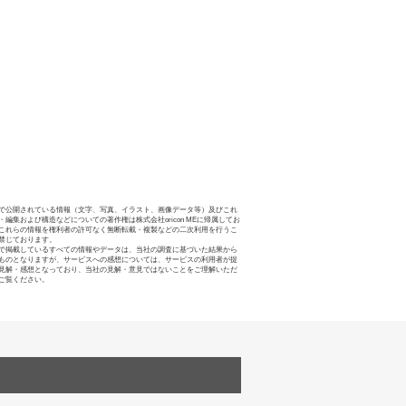
で公開されている情報（文字、写真、イラスト、画像データ等）及びこれ
・編集および構造などについての著作権は株式会社oricon MEに帰属してお
これらの情報を権利者の許可なく無断転載・複製などの二次利用を行うこ
禁じております。
で掲載しているすべての情報やデータは、当社の調査に基づいた結果から
ものとなりますが、サービスへの感想については、サービスの利用者が提
見解・感想となっており、当社の見解・意見ではないことをご理解いただ
ご覧ください。