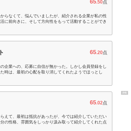
65
.50
点
分からなくて、悩んでいましたが、紹介される企業が私の性
就活に前向きに、そして方向性をもって活動することができ
65
ト
.20
点
般の企業への、応募に自信が無かった。しかし会員登録をし
きた時は、最初の心配を取り消してくれたようでほっとし
PR
65
.02
点
もらえて、最初は抵抗があったが、今では紹介していただい
自分の性格、雰囲気をしっかり汲み取って紹介してくれた点