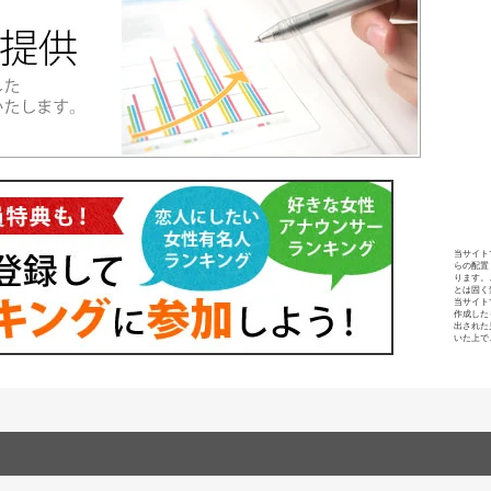
当サイト
らの配置
ります。
とは固く
当サイト
作成した
出された
いた上で