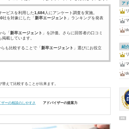
ア
サービスを利用した
1,684
人にアンケート調査を実施。
10
社を対象にした「
新卒エージェント
」ランキングを発表
d
から「
新卒エージェント
」を評価。さらに回答者の口コミ
も掲載しています。
紹
からも比較することで「
新卒エージェント
」選びにお役立
d
び替えて比較することが出来ます。
イザーの相談のしやすさ
アドバイザーの提案力
PR