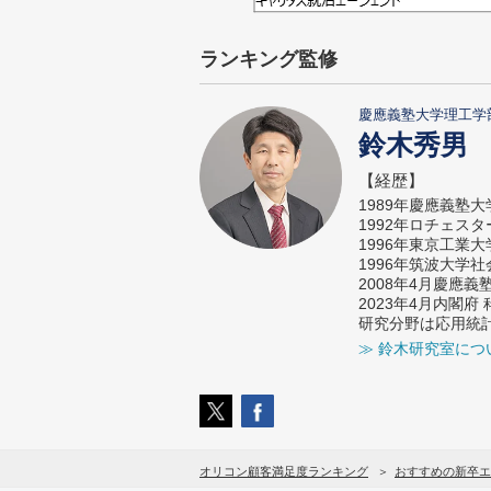
ランキング監修
慶應義塾大学理工学
鈴木秀男
【経歴】
1989年慶應義塾
1992年ロチェス
1996年東京工業
1996年筑波大学
2008年4月慶應
2023年4月内閣
研究分野は応用統
≫ 鈴木研究室につ
オリコン顧客満足度ランキング
おすすめの新卒エ