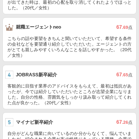
が出てきた時は、最初の心配を取り消してくれたようでほっと
した。（20代／女性）
就職エージェントneo
67
.69
点
こちらの話や要望をきちんと聞いていただいて、希望する条件
の会社などを要望通り紹介していただいた。エージェントの方
がとても親しみやすくいろんなことを話しやすかった。（20代
／女性）
JOBRASS新卒紹介
67
.65
点
客観的に目指す業界のアドバイスをもらえて、最初は抵抗があ
ったが、今では紹介していただいたところが志望企業になりま
した。自分の性格、雰囲気をしっかり汲み取って紹介してくれ
た点が良かった。（20代／女性）
マイナビ新卒紹介
67
.26
点
自分がどんな職業に向いているのか分からなくて、悩んでいま