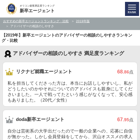
オリコン顧客満足度ランキング
新卒エージェント
おすすめの新卒エージェントランキング・比較
2019年版
アドバイザーの相談のしやすさ
【2019年】新卒エージェントのアドバイザーの相談のしやすさランキン
グ・比較
アドバイザーの相談のしやすさ 満足度ランキング
リクナビ就職エージェント
68
.86
点
私を担当してくださった方は、本当にお話ししやすいし、私が
どうしたいのかやそれについてのアドバイスも親身にしてくだ
さいました。一人で戦ってたという感じがなくなって、安心感
もありました。（20代／女性）
doda新卒エージェント
67
.95
点
自分は芸術系の大学出だったので一般の企業への、応募に自信
が無かった。しかし会員登録をしてから、沢山オススメの求人