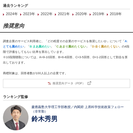
過去ランキング
2024年
2023年
2022年
2021年
2020年
2019年
2018年
推奨意向
調査企業のサービス利用者に、「どの程度その企業のサービスを推奨したいか」について「
A:
とても薦めたい
」「
B:まあ薦めたい
」「
C:あまり薦めたくない
」「
D:全く薦めたくない
」の4段
階で評価をしてもらい比率を算出しています。
※10段階聴取については、A=9-10回答、B=6-8回答、C=3-5回答、D=1-2回答として割合を算
出しております。
商標対象は、回答者数が100人以上の企業です。
推奨意向データ（PDF）
ランキング監修
慶應義塾大学理工学部教授／内閣府 上席科学技術政策フェロー
（非常勤）
鈴木秀男