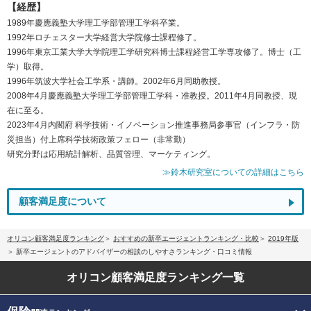
【経歴】
1989年慶應義塾大学理工学部管理工学科卒業。
1992年ロチェスター大学経営大学院修士課程修了。
1996年東京工業大学大学院理工学研究科博士課程経営工学専攻修了。博士（工
学）取得。
1996年筑波大学社会工学系・講師。2002年6月同助教授。
2008年4月慶應義塾大学理工学部管理工学科・准教授。2011年4月同教授、現
在に至る。
2023年4月内閣府 科学技術・イノベーション推進事務局参事官（インフラ・防
災担当）付上席科学技術政策フェロー（非常勤）
研究分野は応用統計解析、品質管理、マーケティング。
≫鈴木研究室についての詳細はこちら
顧客満足度について
オリコン顧客満足度ランキング
おすすめの新卒エージェントランキング・比較
2019年版
新卒エージェントのアドバイザーの相談のしやすさランキング・口コミ情報
オリコン顧客満足度
ランキング一覧