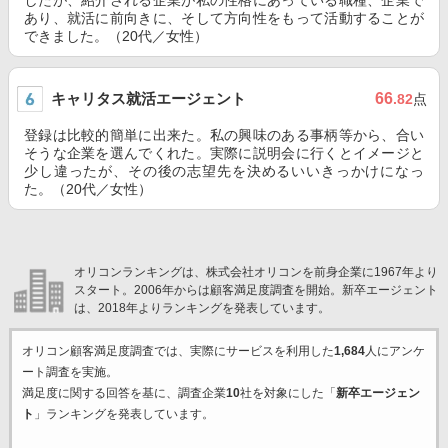
したが、紹介される企業が私の性格にあっている職種、企業で
あり、就活に前向きに、そして方向性をもって活動することが
できました。（20代／女性）
キャリタス就活エージェント
66
.82
点
登録は比較的簡単に出来た。私の興味のある事柄等から、合い
そうな企業を選んでくれた。実際に説明会に行くとイメージと
少し違ったが、その後の志望先を決めるいいきっかけになっ
た。（20代／女性）
オリコンランキングは、株式会社オリコンを前身企業に1967年より
スタート。2006年からは顧客満足度調査を開始。新卒エージェント
は、2018年よりランキングを発表しています。
オリコン顧客満足度調査では、実際にサービスを利用した
1,684
人にアンケ
ート調査を実施。
満足度に関する回答を基に、調査企業
10
社を対象にした「
新卒エージェン
ト
」ランキングを発表しています。