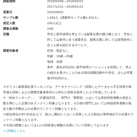
調査期間
2019/04/08～2019/04/22
2017/12/21～2018/01/24
更新日
2019/08/01
サンプル数
1,684人（調査時サンプル数1,902人）
規定人数
100人以上
調査企業数
10社
定義
学生と新卒採用を考えている顧客企業の懸け橋となり、学生に
対しては条件に合う就業先を、顧客企業に対しては採用条件に
合う人材を紹介するサービス。
調査対象者
性別：指定なし
年齢：18歳～29歳
地域：全国
条件：過去4年以内に新卒採用エージェントを利用して、求人
の紹介を受けたことのある現在就職活動中の学生、または卒業
後3年以内の人。
※オリコン顧客満足度ランキングは、データクリーニング（回収したデータから不正回答や異
常値を排除）および調査対象者条件から外れた回答を除外した上で作成しています。
※「総合ランキング」、「評価項目別」、部門の「業態別」においては有効回答者数が規定人
数を満たした企業のみランクイン対象となります。その他の部門においては有効回答者数が規
定人数の半数以上の企業がランクイン対象となります。
※総合得点が60.00点以上で、他人に薦めたくないと回答した人の割合が基準値以下の企業がラ
ンクイン対象となります。
※今回の調査においては1人の回答者が複数の企業について回答しております。
≫ 詳細はこちら