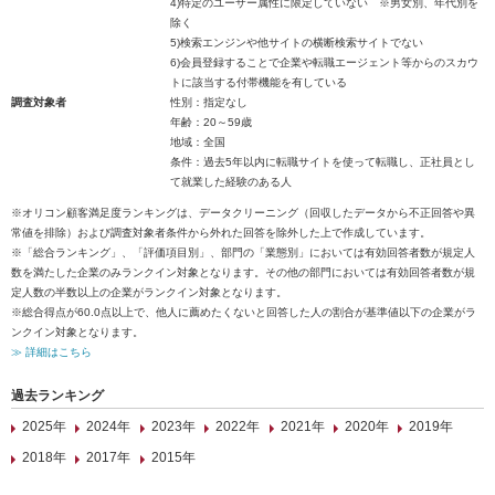
4)特定のユーザー属性に限定していない ※男女別、年代別を
除く
5)検索エンジンや他サイトの横断検索サイトでない
6)会員登録することで企業や転職エージェント等からのスカウ
トに該当する付帯機能を有している
調査対象者
性別：指定なし
年齢：20～59歳
地域：全国
条件：過去5年以内に転職サイトを使って転職し、正社員とし
て就業した経験のある人
※オリコン顧客満足度ランキングは、データクリーニング（回収したデータから不正回答や異
常値を排除）および調査対象者条件から外れた回答を除外した上で作成しています。
※「総合ランキング」、「評価項目別」、部門の「業態別」においては有効回答者数が規定人
数を満たした企業のみランクイン対象となります。その他の部門においては有効回答者数が規
定人数の半数以上の企業がランクイン対象となります。
※総合得点が60.0点以上で、他人に薦めたくないと回答した人の割合が基準値以下の企業がラ
ンクイン対象となります。
≫ 詳細はこちら
過去ランキング
2025年
2024年
2023年
2022年
2021年
2020年
2019年
2018年
2017年
2015年