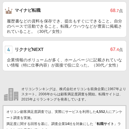
マイナビ転職
68
.7
点
履歴書などの資料を保存でき、提出もすぐにできること。自分
のペースで活動できること。転職ノウハウなどが豊富に掲載さ
れていること。（30代／女性）
リクナビNEXT
67
.4
点
企業情報のボリュームが多く、ホームページに記載されていな
い情報（特に仕事内容）が面接で役に立った。（30代／女性）
オリコンランキングは、株式会社オリコンを前身企業に1967年より
スタート。2006年からは顧客満足度調査を開始。転職サイトは、
2015年よりランキングを発表しています。
オリコン顧客満足度調査では、実際にサービスを利用した
4,552
人にアンケ
ート調査を実施。
満足度に関する回答を基に、調査企業
14
社を対象にした「
転職サイト
」ラ