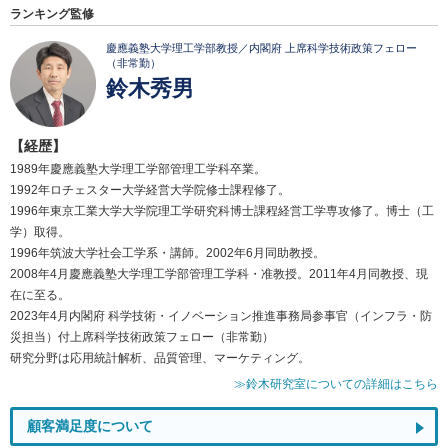
ランキング監修
慶應義塾大学理工学部教授／内閣府 上席科学技術政策フェロー
（非常勤）
鈴木秀男
【経歴】
1989年慶應義塾大学理工学部管理工学科卒業。
1992年ロチェスター大学経営大学院修士課程修了。
1996年東京工業大学大学院理工学研究科博士課程経営工学専攻修了。博士（工
学）取得。
1996年筑波大学社会工学系・講師。2002年6月同助教授。
2008年4月慶應義塾大学理工学部管理工学科・准教授。2011年4月同教授、現
在に至る。
2023年4月内閣府 科学技術・イノベーション推進事務局参事官（インフラ・防
災担当）付上席科学技術政策フェロー（非常勤）
研究分野は応用統計解析、品質管理、マーケティング。
≫鈴木研究室についての詳細はこちら
顧客満足度について