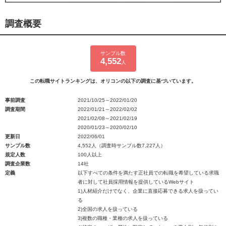
調査概要
サンプル数
4,552
人
この転職サイトランキングは、オリコンの以下の調査に基づいています。
事前調査
2021/10/25～2022/01/20
調査期間
2022/01/21～2022/02/02
2021/02/08～2021/02/19
2020/01/23～2020/02/10
更新日
2022/06/01
サンプル数
4,552人（調査時サンプル数7,227人）
規定人数
100人以上
調査企業数
14社
定義
以下すべての条件を満たす正社員での転職を希望している求職
者に対して社員採用情報を提供しているWebサイト
1)人材紹介だけでなく、企業に直接応募できる求人を扱ってい
る
2)全国の求人を扱っている
3)複数の職種・業種の求人を扱っている