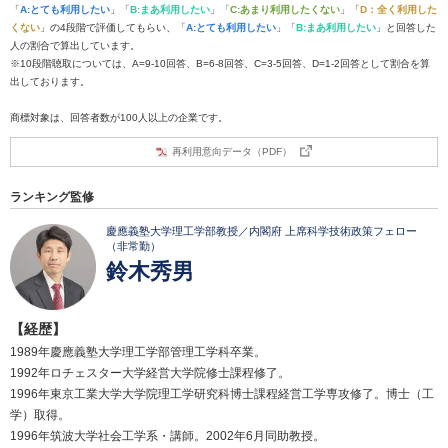
「
A:とても利用したい
」「
B:まあ利用したい
」「
C:あまり利用したくない
」「
D：全く利用した
くない
」の4段階で評価してもらい、「
A:とても利用したい
」「
B:まあ利用したい
」と回答した
人の割合で算出しています。
※10段階聴取については、A=9-10回答、B=6-8回答、C=3-5回答、D=1-2回答として割合を算
出しております。
商標対象は、回答者数が100人以上の企業です。
再利用意向データ（PDF）
ランキング監修
慶應義塾大学理工学部教授／内閣府 上席科学技術政策フェロー
（非常勤）
鈴木秀男
【経歴】
1989年慶應義塾大学理工学部管理工学科卒業。
1992年ロチェスター大学経営大学院修士課程修了。
1996年東京工業大学大学院理工学研究科博士課程経営工学専攻修了。博士（工
学）取得。
1996年筑波大学社会工学系・講師。2002年6月同助教授。