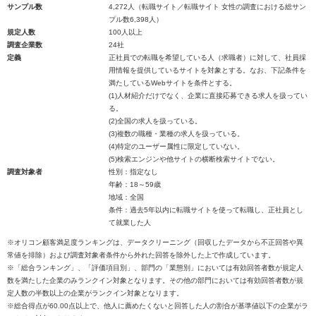
サンプル数
4,272人（転職サイト／転職サイト 女性の調査における総サン
プル数6,398人）
規定人数
100人以上
調査企業数
24社
定義
正社員での転職を希望している人（求職者）に対して、社員採
用情報を提供しているサイトを対象とする。なお、下記条件を
満たしているWebサイトを条件とする。
(1)人材紹介だけでなく、企業に直接応募できる求人を扱ってい
る。
(2)全国の求人を扱っている。
(3)複数の職種・業種の求人を扱っている。
(4)特定のユーザー属性に限定していない。
(5)検索エンジンや他サイトの横断検索サイトでない。
調査対象者
性別：指定なし
年齢：18～59歳
地域：全国
条件：過去5年以内に転職サイトを使って転職し、正社員とし
て就業した人
※オリコン顧客満足度ランキングは、データクリーニング（回収したデータから不正回答や異
常値を排除）および調査対象者条件から外れた回答を除外した上で作成しています。
※「総合ランキング」、「評価項目別」、部門の「業態別」においては有効回答者数が規定人
数を満たした企業のみランクイン対象となります。その他の部門においては有効回答者数が規
定人数の半数以上の企業がランクイン対象となります。
※総合得点が60.00点以上で、他人に薦めたくないと回答した人の割合が基準値以下の企業がラ