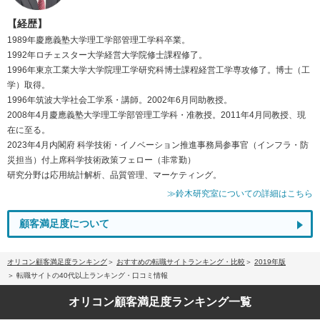
【経歴】
1989年慶應義塾大学理工学部管理工学科卒業。
1992年ロチェスター大学経営大学院修士課程修了。
1996年東京工業大学大学院理工学研究科博士課程経営工学専攻修了。博士（工
学）取得。
1996年筑波大学社会工学系・講師。2002年6月同助教授。
2008年4月慶應義塾大学理工学部管理工学科・准教授。2011年4月同教授、現
在に至る。
2023年4月内閣府 科学技術・イノベーション推進事務局参事官（インフラ・防
災担当）付上席科学技術政策フェロー（非常勤）
研究分野は応用統計解析、品質管理、マーケティング。
≫鈴木研究室についての詳細はこちら
顧客満足度について
オリコン顧客満足度ランキング
おすすめの転職サイトランキング・比較
2019年版
転職サイトの40代以上ランキング・口コミ情報
オリコン顧客満足度
ランキング一覧