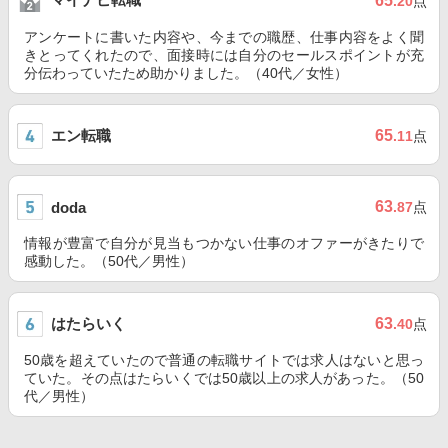
65
.20
点
アンケートに書いた内容や、今までの職歴、仕事内容をよく聞
きとってくれたので、面接時には自分のセールスポイントが充
分伝わっていたため助かりました。（40代／女性）
エン転職
65
.11
点
63
doda
.87
点
情報が豊富で自分が見当もつかない仕事のオファーがきたりで
感動した。（50代／男性）
はたらいく
63
.40
点
50歳を超えていたので普通の転職サイトでは求人はないと思っ
ていた。その点はたらいくでは50歳以上の求人があった。（50
代／男性）