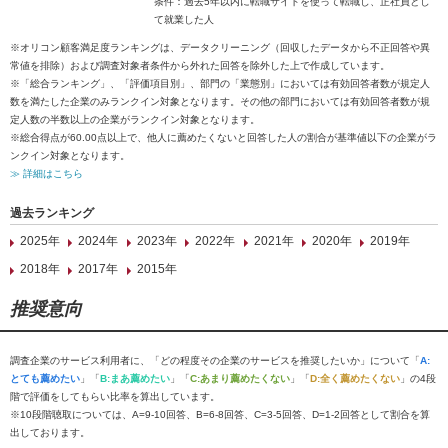
条件：過去5年以内に転職サイトを使って転職し、正社員とし
て就業した人
※オリコン顧客満足度ランキングは、データクリーニング（回収したデータから不正回答や異
常値を排除）および調査対象者条件から外れた回答を除外した上で作成しています。
※「総合ランキング」、「評価項目別」、部門の「業態別」においては有効回答者数が規定人
数を満たした企業のみランクイン対象となります。その他の部門においては有効回答者数が規
定人数の半数以上の企業がランクイン対象となります。
※総合得点が60.00点以上で、他人に薦めたくないと回答した人の割合が基準値以下の企業がラ
ンクイン対象となります。
≫ 詳細はこちら
過去ランキング
2025年
2024年
2023年
2022年
2021年
2020年
2019年
2018年
2017年
2015年
推奨意向
調査企業のサービス利用者に、「どの程度その企業のサービスを推奨したいか」について「
A:
とても薦めたい
」「
B:まあ薦めたい
」「
C:あまり薦めたくない
」「
D:全く薦めたくない
」の4段
階で評価をしてもらい比率を算出しています。
※10段階聴取については、A=9-10回答、B=6-8回答、C=3-5回答、D=1-2回答として割合を算
出しております。