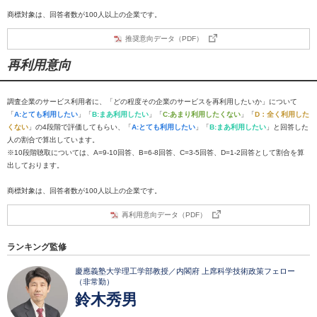
商標対象は、回答者数が100人以上の企業です。
推奨意向データ（PDF）
再利用意向
調査企業のサービス利用者に、「どの程度その企業のサービスを再利用したいか」について
「
A:とても利用したい
」「
B:まあ利用したい
」「
C:あまり利用したくない
」「
D：全く利用した
くない
」の4段階で評価してもらい、「
A:とても利用したい
」「
B:まあ利用したい
」と回答した
人の割合で算出しています。
※10段階聴取については、A=9-10回答、B=6-8回答、C=3-5回答、D=1-2回答として割合を算
出しております。
商標対象は、回答者数が100人以上の企業です。
再利用意向データ（PDF）
ランキング監修
慶應義塾大学理工学部教授／内閣府 上席科学技術政策フェロー
（非常勤）
鈴木秀男