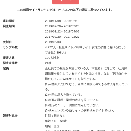
この転職サイトランキングは、オリコンの以下の調査に基づいています。
事前調査
2018/11/08～2019/02/19
調査期間
2019/02/20～2019/02/28
2018/03/22～2018/04/02
2017/02/20～2017/02/27
更新日
2019/06/03
サンプル数
4,272人（転職サイト／転職サイト 女性の調査における総サン
プル数6,398人）
規定人数
100人以上
調査企業数
24社
定義
正社員での転職を希望している人（求職者）に対して、社員採
用情報を提供しているサイトを対象とする。なお、下記条件を
満たしているWebサイトを条件とする。
(1)人材紹介だけでなく、企業に直接応募できる求人を扱ってい
る。
(2)全国の求人を扱っている。
(3)複数の職種・業種の求人を扱っている。
(4)特定のユーザー属性に限定していない。
(5)検索エンジンや他サイトの横断検索サイトでない。
調査対象者
性別：指定なし
年齢：18～59歳
地域：全国