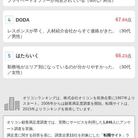
プライベートオファーが用意されている（50代／男性）
67
DODA
.84
点
レスポンスが早く、人材紹介会社からすぐ連絡がきた。（30代
／男性）
はたらいく
66
.23
点
勤務地がエリア別になっているのが分かりやすかった。（30代
／女性）
オリコンランキングは、株式会社オリコンを前身企業に1967年より
スタート。2006年からは顧客満足度調査を開始。転職サイトは、
2015年よりランキングを発表しています。
オリコン顧客満足度調査では、実際にサービスを利用した
1,846
人にアンケ
ート調査を実施。
満足度に関する回答を基に、調査企業
11
社を対象にした「
転職サイト
」ラ