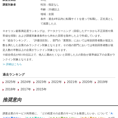
調査対象者
性別：指定なし
年齢：20歳以上
地域：全国
条件：過去4年以内に転職サイトを使って転職し、正社員とし
て就業した人
※オリコン顧客満足度ランキングは、データクリーニング（回収したデータから不正回答や異
常値を排除）および調査対象者条件から外れた回答を除外した上で作成しています。
※「総合ランキング」、「評価項目別」、部門の「業態別」においては有効回答者数が規定人
数を満たした企業のみランクイン対象となります。その他の部門においては有効回答者数が規
定人数の半数以上の企業がランクイン対象となります。
※総合得点が60.00点以上で、他人に薦めたくないと回答した人の割合が基準値以下の企業がラ
ンクイン対象となります。
≫ 詳細はこちら
過去ランキング
2025年
2024年
2023年
2022年
2021年
2020年
2019年
2018年
2017年
2015年
推奨意向
調査企業のサービス利用者に、「どの程度その企業のサービスを推奨したいか」について「
A: