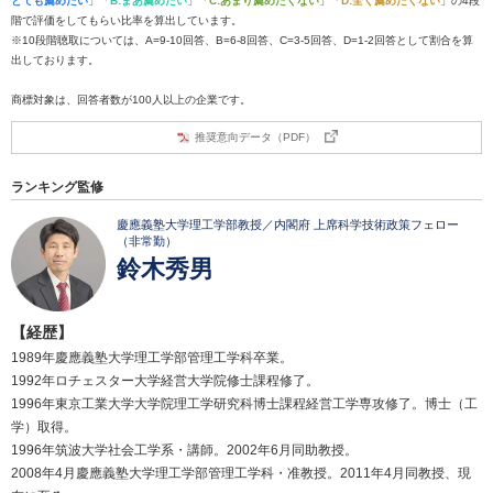
とても薦めたい
」「
B:まあ薦めたい
」「
C:あまり薦めたくない
」「
D:全く薦めたくない
」の4段
階で評価をしてもらい比率を算出しています。
※10段階聴取については、A=9-10回答、B=6-8回答、C=3-5回答、D=1-2回答として割合を算
出しております。
商標対象は、回答者数が100人以上の企業です。
推奨意向データ（PDF）
ランキング監修
慶應義塾大学理工学部教授／内閣府 上席科学技術政策フェロー
（非常勤）
鈴木秀男
【経歴】
1989年慶應義塾大学理工学部管理工学科卒業。
1992年ロチェスター大学経営大学院修士課程修了。
1996年東京工業大学大学院理工学研究科博士課程経営工学専攻修了。博士（工
学）取得。
1996年筑波大学社会工学系・講師。2002年6月同助教授。
2008年4月慶應義塾大学理工学部管理工学科・准教授。2011年4月同教授、現