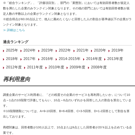
※「総合ランキング」、「評価項目別」、部門の「業態別」においては有効回答者数が規定人
数を満たした企業のみランクイン対象となります。その他の部門においては有効回答者数が規
定人数の半数以上の企業がランクイン対象となります。
※総合得点が60.00点以上で、他人に薦めたくないと回答した人の割合が基準値以下の企業がラ
ンクイン対象となります。
≫ 詳細はこちら
過去ランキング
2025年
2024年
2023年
2022年
2021年
2020年
2019年
2018年
2017年
2016年
2014-2015年
2014年度
2013年度
2012年度
2011年度
2010年度
2009年度
2008年度
再利用意向
調査企業のサービス利用者に、「どの程度その企業のサービスを再利用したいか」について10
点～1点の10段階で評価してもらい、10点～6点のいずれかを回答した人の割合を算出していま
す。
※10段階聴取については、A=9-10回答、B=6-8回答、C=3-5回答、D=1-2回答として割合を算
出しております。
商標対象は、回答者数が100人以上で、10点または9点とした回答者が20％以上を占めている企
業です。