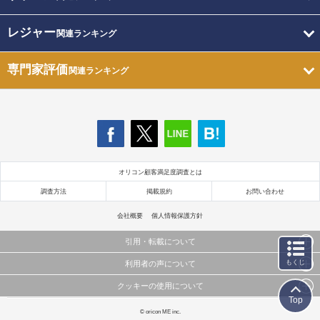
レジャー
関連ランキング
専門家評価
関連ランキング
オリコン顧客満足度調査とは
調査方法
掲載規約
お問い合わせ
会社概要
個人情報保護方針
引用・転載について
もくじ
利用者の声について
当サイトで公開されている情報（文字、写真、イラスト、画像データ等）及びこれらの配置・
編集および構造などについての著作権は株式会社oricon MEに帰属しております。
クッキーの使用について
当サイトに掲載している内容はすべてサービスの利用者が提出された見解・感想です。
これらの情報を権利者の許可なく無断転載・複製などの二次利用を行うことは固く禁じており
Top
弊社が内容について正確性を含め一切保証するものではありません。
ます。
このサイトでは Cookie を使用して、ユーザーに合わせたコンテンツや広告の表示、ソーシャル
© oricon ME inc.
弊社の見解・ 意見ではないことをご理解いただいた上でご覧ください。