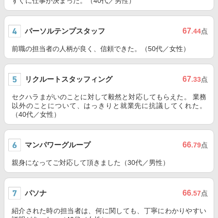
すぐに仕事が決まった。（40代／男性）
パーソルテンプスタッフ
67
.44
点
前職の担当者の人柄が良く、信頼できた。（50代／女性）
リクルートスタッフィング
67
.33
点
セクハラまがいのことに対して毅然と対応してもらえた。 業務
以外のことについて、はっきりと就業先に抗議してくれた。
（40代／女性）
マンパワーグループ
66
.79
点
親身になってご対応して頂きました（30代／男性）
パソナ
66
.57
点
紹介された時の担当者は、何に関しても、丁寧にわかりやすい