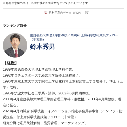
※再利用意向の％は、各選択肢の回答者数を用いて算出しています。
再利用意向データ（PDF）
ランキング監修
慶應義塾大学理工学部教授／内閣府 上席科学技術政策フェロー
（非常勤）
鈴木秀男
【経歴】
1989年慶應義塾大学理工学部管理工学科卒業。
1992年ロチェスター大学経営大学院修士課程修了。
1996年東京工業大学大学院理工学研究科博士課程経営工学専攻修了。博士（工
学）取得。
1996年筑波大学社会工学系・講師。2002年6月同助教授。
2008年4月慶應義塾大学理工学部管理工学科・准教授。2011年4月同教授、現
在に至る。
2023年4月内閣府 科学技術・イノベーション推進事務局参事官（インフラ・防
災担当）付上席科学技術政策フェロー（非常勤）
研究分野は応用統計解析、品質管理、マーケティング。