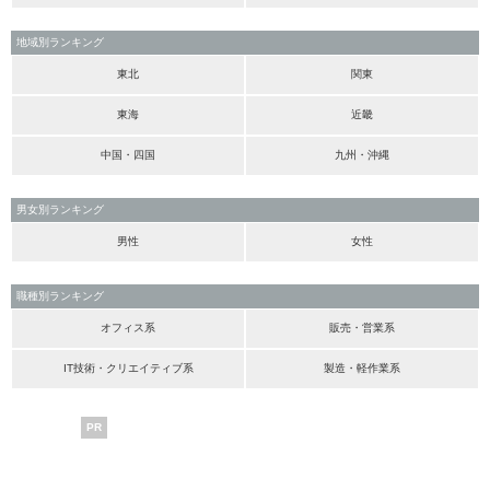
地域別ランキング
東北
関東
東海
近畿
中国・四国
九州・沖縄
男女別ランキング
男性
女性
職種別ランキング
オフィス系
販売・営業系
IT技術・クリエイティブ系
製造・軽作業系
PR