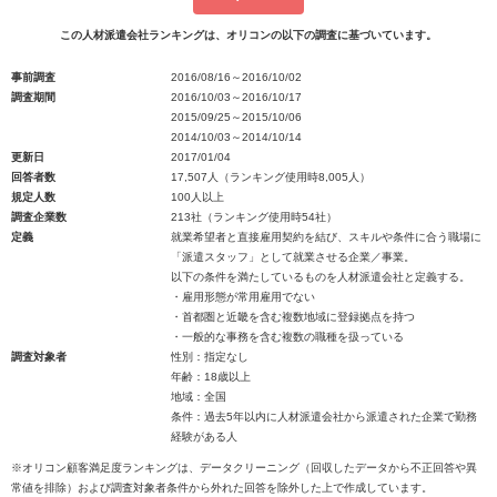
この人材派遣会社ランキングは、オリコンの以下の調査に基づいています。
事前調査
2016/08/16～2016/10/02
調査期間
2016/10/03～2016/10/17
2015/09/25～2015/10/06
2014/10/03～2014/10/14
更新日
2017/01/04
回答者数
17,507人（ランキング使用時8,005人）
規定人数
100人以上
調査企業数
213社（ランキング使用時54社）
定義
就業希望者と直接雇用契約を結び、スキルや条件に合う職場に
「派遣スタッフ」として就業させる企業／事業。
以下の条件を満たしているものを人材派遣会社と定義する。
・雇用形態が常用雇用でない
・首都圏と近畿を含む複数地域に登録拠点を持つ
・一般的な事務を含む複数の職種を扱っている
調査対象者
性別：指定なし
年齢：18歳以上
地域：全国
条件：過去5年以内に人材派遣会社から派遣された企業で勤務
経験がある人
※オリコン顧客満足度ランキングは、データクリーニング（回収したデータから不正回答や異
常値を排除）および調査対象者条件から外れた回答を除外した上で作成しています。