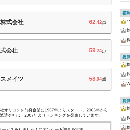
福
62
ル株式会社
.42
点
59
株式会社
.24
点
提
58
ネスメイツ
.94
点
提
オリコンを前身企業に1967年よりスタート。2006年から
派遣会社は、2007年よりランキングを発表しています。
サービスを利用した
人にアンケート調査を実施。