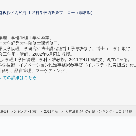
部教授／内閣府 上席科学技術政策フェロー（非常勤）
大学理工学部管理工学科卒業。
ター大学経営大学院修士課程修了。
大学大学院理工学研究科博士課程経営工学専攻修了。博士（工学）取得。
社会工学系・講師。2002年6月同助教授。
義塾大学理工学部管理工学科・准教授。2011年4月同教授、現在に至る。
府 科学技術・イノベーション推進事務局参事官（インフラ・防災担当）
計解析、品質管理、マーケティング。
いての詳細はこちら
遣会社ランキング・比較
2011年版
人材派遣会社の近畿ランキング・口コミ情報