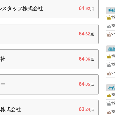
64
ルスタッフ株式会社
.92
点
時
64
.62
点
担
64
会社
.36
点
64
ワー
.05
点
社
63
ン株式会社
.24
点