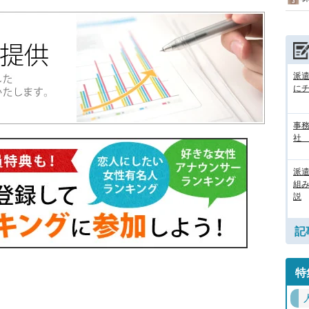
派
に
事務
社
派
組
説
記
特