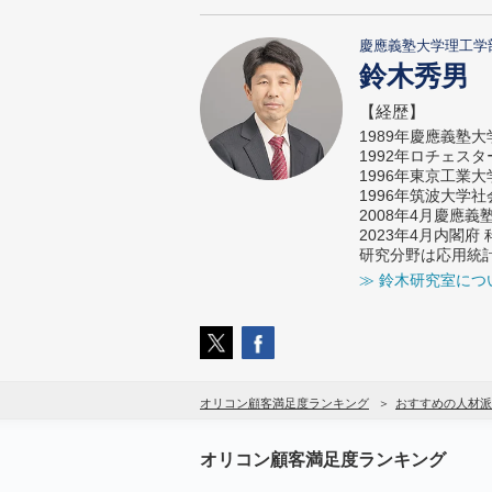
慶應義塾大学理工学
鈴木秀男
【経歴】
1989年慶應義塾
1992年ロチェス
1996年東京工業
1996年筑波大学
2008年4月慶應
2023年4月内閣
研究分野は応用統
≫ 鈴木研究室につ
オリコン顧客満足度ランキング
おすすめの人材派
オリコン顧客満足度ランキング