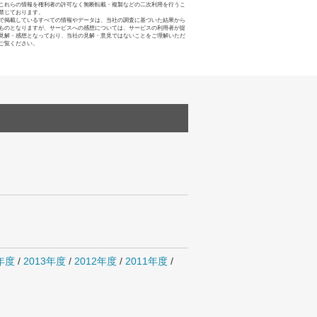
これらの情報を権利者の許可なく無断転載・複製などの二次利用を行うこ
禁じております。
で掲載しているすべての情報やデータは、当社の調査に基づいた結果から
ものとなりますが、サービスへの感想については、サービスの利用者が提
見解・感想となっており、当社の見解・意見ではないことをご理解いただ
ご覧ください。
4年度
/
2013年度
/
2012年度
/
2011年度
/