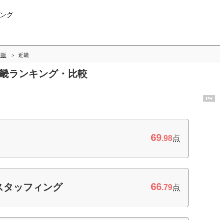
ング
年版
近畿
近畿ランキング・比較
PR
69
.98
点
66
スタッフィング
.79
点