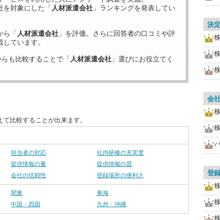
社を対象にした「
人材派遣会社
」ランキングを発表してい
決
から「
人材派遣会社
」を評価。さらに回答者の口コミや評
載しています。
からも比較することで「
人材派遣会社
」選びにお役立てく
会
えて比較することが出来ます。
担当者の対応
社内研修の充実度
提供情報の量
提供情報の質
登
会社の信頼性
登録場所の便利さ
関東
東海
中国・四国
九州・沖縄