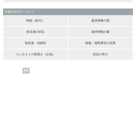
評価項目別ランキング
時給（給与）
提供情報の質
担当者の対応
提供情報の量
知名度・信頼性
研修・福利厚生の充実
コンタクトの容易さ（立地）
決定の早さ
PR