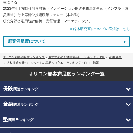
在に至る。
2023年4月内閣府 科学技術・イノベーション推進事務局参事官（インフラ・防
災担当）付上席科学技術政策フェロー（非常勤）
研究分野は応用統計解析、品質管理、マーケティング。
≫鈴木研究室についての詳細はこちら
顧客満足度について
オリコン顧客満足度ランキング
おすすめの人材派遣会社ランキング・比較
2009年版
人材派遣会社のコンタクトの容易さ（立地）ランキング・口コミ情報
オリコン顧客満足度
ランキング一覧
保険
関連ランキング
金融
関連ランキング
塾
関連ランキング