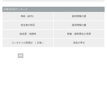
評価項目別ランキング
時給（給与）
提供情報の質
担当者の対応
提供情報の量
知名度・信頼性
研修・福利厚生の充実
コンタクトの容易さ （ 立地 ）
決定の早さ
PR