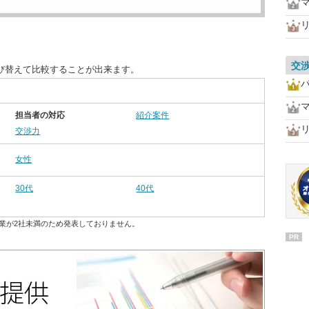
交
び替えて比較することが出来ます。
担当者の対応
紹介案件
交渉力
女性
30代
40代
業が2社未満のため発表しておりません。
PR