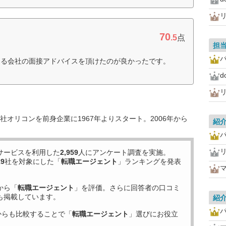
70
.5
点
担
ける会社の面接アドバイスを頂けたのが良かったです。
オリコンを前身企業に1967年よりスタート。2006年から
紹
サービスを利用した
2,959
人にアンケート調査を実施。
19
社を対象にした「
転職エージェント
」ランキングを発表
から「
転職エージェント
」を評価。さらに回答者の口コミ
も掲載しています。
紹
からも比較することで「
転職エージェント
」選びにお役立