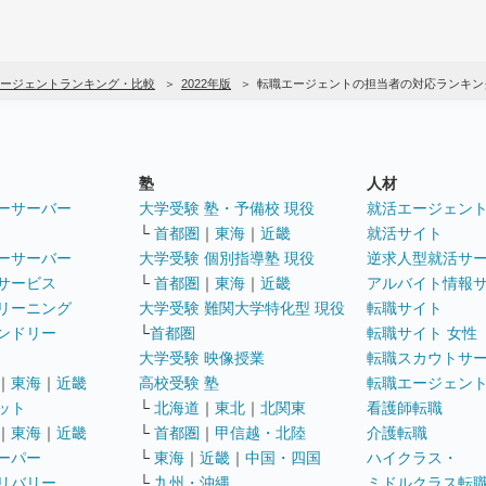
ージェントランキング・比較
2022年版
転職エージェントの担当者の対応ランキン
塾
人材
ーサーバー
大学受験 塾・予備校 現役
就活エージェン
└
首都圏
｜
東海
｜
近畿
就活サイト
ーサーバー
大学受験 個別指導塾 現役
逆求人型就活サ
サービス
└
首都圏
｜
東海
｜
近畿
アルバイト情報
リーニング
大学受験 難関大学特化型 現役
転職サイト
ンドリー
└
首都圏
転職サイト 女性
大学受験 映像授業
転職スカウトサ
｜
東海
｜
近畿
高校受験 塾
転職エージェン
ット
└
北海道
｜
東北
｜
北関東
看護師転職
｜
東海
｜
近畿
└
首都圏
｜
甲信越・北陸
介護転職
ーパー
└
東海
｜
近畿
｜
中国・四国
ハイクラス・
リバリー
└
九州・沖縄
ミドルクラス転