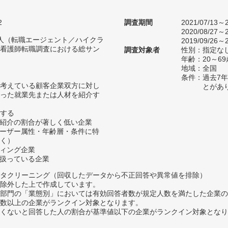
2
調査期間
2021/07/13～2
2020/08/27～2
59人（転職エージェント／ハイクラ
2019/09/26～2
看護師転職調査における総サン
調査対象者
性別：指定な
年齢：20～69
地域：全国
条件：過去7
考えている顧客企業双方に対し
とがあ
った就業先または人材を紹介す
する
材紹介の割合が著しく低い企業
ユーザー属性・年齢層・条件に特
く）
ティング企業
を扱っている企業
タクリーニング（回収したデータから不正回答や異常値を排除）
除外した上で作成しています。
部門の「業態別」においては有効回答者数が規定人数を満たした企業の
数以上の企業がランクイン対象となります。
めたくないと回答した人の割合が基準値以下の企業がランクイン対象とな