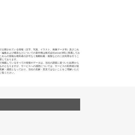
で公開されている情報（文字、写真、イラスト、画像データ等）及びこれ
・編集および構造などについての著作権は株式会社oricon MEに帰属してお
これらの情報を権利者の許可なく無断転載・複製などの二次利用を行うこ
禁じております。
で掲載しているすべての情報やデータは、当社の調査に基づいた結果から
ものとなりますが、サービスへの感想については、サービスの利用者が提
見解・感想となっており、当社の見解・意見ではないことをご理解いただ
ご覧ください。