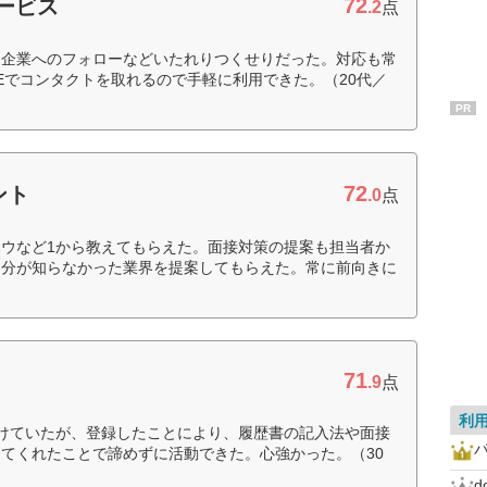
72
サービス
.2
点
、企業へのフォローなどいたれりつくせりだった。対応も常
NEでコンタクトを取れるので手軽に利用できた。（20代／
PR
72
ント
.0
点
ウなど1から教えてもらえた。面接対策の提案も担当者か
自分が知らなかった業界を提案してもらえた。常に前向きに
71
ト
.9
点
利
けていたが、登録したことにより、履歴書の記入法や面接
てくれたことで諦めずに活動できた。心強かった。（30