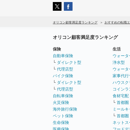
オリコン顧客満足度ランキング
おすすめの転職エ
オリコン顧客満足度ランキング
保険
生活
自動車保険
ウォータ
└
ダイレクト型
浄水型
└
代理店型
ウォータ
バイク保険
家事代行
└
ダイレクト型
ハウスク
└
代理店型
コインラ
自転車保険
食材宅配
火災保険
└
首都圏
海外旅行保険
ミールキ
ペット保険
└
首都圏
生命保険
ネットス
医療保険
フードデ