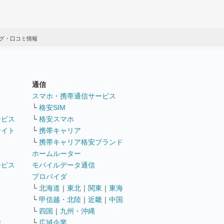
グ・口コミ情報
通信
ト
スマホ・携帯通信サービス
└
格安SIM
ービス
└
格安スマホ
サイト
└
携帯キャリア
└
携帯キャリア格安ブランド
ホームルーター
ービス
モバイルデータ通信
ト
プロバイダ
└
北海道
｜
東北
｜
関東
｜
東海
└
甲信越・北陸
｜
近畿
｜
中国
└
四国
｜
九州・沖縄
職
└
広域企業