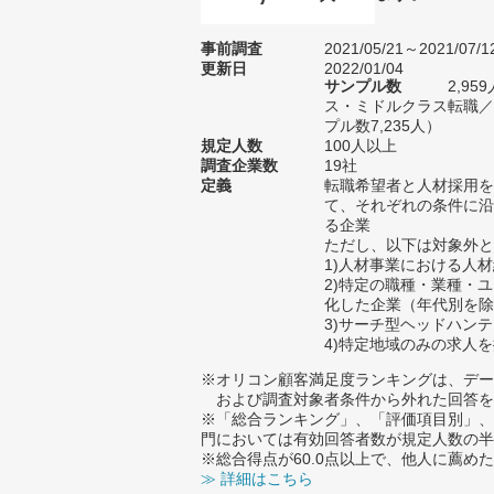
事前調査
2021/05/21～2021/07/1
更新日
2022/01/04
サンプル数
2,9
ス・ミドルクラス転職／
プル数7,235人）
規定人数
100人以上
調査企業数
19社
定義
転職希望者と人材採用を
て、それぞれの条件に沿
る企業
ただし、以下は対象外と
1)人材事業における人
2)特定の職種・業種・
化した企業（年代別を除
3)サーチ型ヘッドハン
4)特定地域のみの求人
※オリコン顧客満足度ランキングは、デー
および調査対象者条件から外れた回答を
※「総合ランキング」、「評価項目別」、
門においては有効回答者数が規定人数の半
※総合得点が60.0点以上で、他人に薦
≫ 詳細はこちら