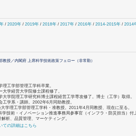
1年
/
2020年
/
2019年
/
2018年
/
2017年
/
2016年
/
2014-2015年
/
201
部教授／内閣府 上席科学技術政策フェロー（非常勤）
大学理工学部管理工学科卒業。
ター大学経営大学院修士課程修了。
大学大学院理工学研究科博士課程経営工学専攻修了。博士（工学）取得。
社会工学系・講師。2002年6月同助教授。
義塾大学理工学部管理工学科・准教授。2011年4月同教授、現在に至る。
府 科学技術・イノベーション推進事務局参事官（インフラ・防災担当）
計解析、品質管理、マーケティング。
いての詳細はこちら