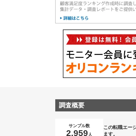
調査概要
サンプル数
この転職エー
2,959
ます。
人