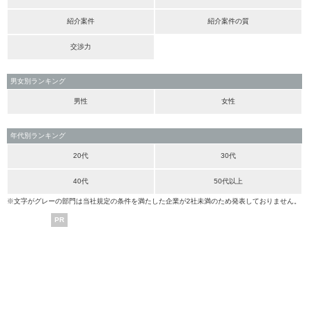
紹介案件
紹介案件の質
交渉力
男女別ランキング
男性
女性
年代別ランキング
20代
30代
40代
50代以上
※文字がグレーの部門は当社規定の条件を満たした企業が2社未満のため発表しておりません。
PR