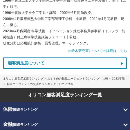
1996年東京工業大学大学院理工学研究科博士課程経営工学専攻修了。博士（工
学）取得。
1996年筑波大学社会工学系・講師。2002年6月同助教授。
2008年4月慶應義塾大学理工学部管理工学科・准教授。2011年4月同教授、現
在に至る。
2023年4月内閣府 科学技術・イノベーション推進事務局参事官（インフラ・防
災担当）付上席科学技術政策フェロー（非常勤）
研究分野は応用統計解析、品質管理、マーケティング。
≫鈴木研究室についての詳細はこちら
顧客満足度について
オリコン顧客満足度ランキング
おすすめの転職エージェントランキング・比較
2022年版
転職エージェントの交渉力ランキング・口コミ情報
オリコン顧客満足度
ランキング一覧
保険
関連ランキング
金融
関連ランキング