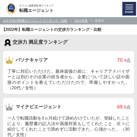
オリコン顧客満足度ランキング
転職エージェント
おすすめの転職エージェントランキング・比較
2022年版
交渉力
【2022年】転職エージェントの交渉力ランキング・比較
交渉力 満足度ランキング
パソナキャリア
70
.4
点
丁寧に対応いただけた。最終面接の前に、キャリアアドバイザ
ーとは別のその企業の担当者から、企業について詳しい話や面
接のポイントを教えていただけたので、準備しやすかった。
（20代／女性）
マイナビエージェント
69
.5
点
一人で転職活動を3ヵ月続けて諦めかけていたが、登録したこと
により、履歴書の記入法や面接対策もしてくれたこと、次々に
紹介してくれたことで諦めずに活動できた。心強かった。（30
代／女性）