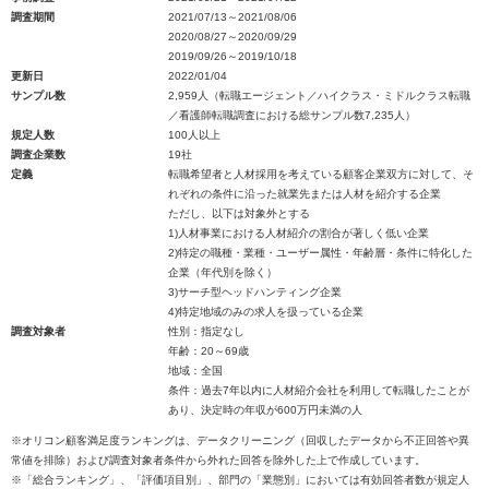
調査期間
2021/07/13～2021/08/06
2020/08/27～2020/09/29
2019/09/26～2019/10/18
更新日
2022/01/04
サンプル数
2,959人（転職エージェント／ハイクラス・ミドルクラス転職
／看護師転職調査における総サンプル数7,235人）
規定人数
100人以上
調査企業数
19社
定義
転職希望者と人材採用を考えている顧客企業双方に対して、そ
れぞれの条件に沿った就業先または人材を紹介する企業
ただし、以下は対象外とする
1)人材事業における人材紹介の割合が著しく低い企業
2)特定の職種・業種・ユーザー属性・年齢層・条件に特化した
企業（年代別を除く）
3)サーチ型ヘッドハンティング企業
4)特定地域のみの求人を扱っている企業
調査対象者
性別：指定なし
年齢：20～69歳
地域：全国
条件：過去7年以内に人材紹介会社を利用して転職したことが
あり、決定時の年収が600万円未満の人
※オリコン顧客満足度ランキングは、データクリーニング（回収したデータから不正回答や異
常値を排除）および調査対象者条件から外れた回答を除外した上で作成しています。
※「総合ランキング」、「評価項目別」、部門の「業態別」においては有効回答者数が規定人