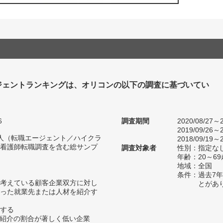
ジェントランキングは、オリコンの以下の調査に基づいてい
6
調査期間
2020/08/27～2
2019/09/26～2
79人（転職エージェント／ハイクラ
2018/09/19～2
看護師転職調査を含む総サンプ
調査対象者
性別：指定な
年齢：20～69
地域：全国
条件：過去7
考えている顧客企業双方に対し
とがあ
った就業先または人材を紹介す
する
材紹介の割合が著しく低い企業