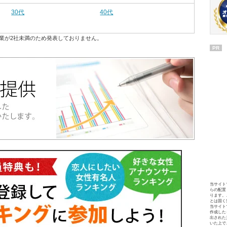
30代
40代
業が2社未満のため発表しておりません。
PR
当サイト
らの配置
ります。
とは固く
当サイト
作成した
出された
いた上で