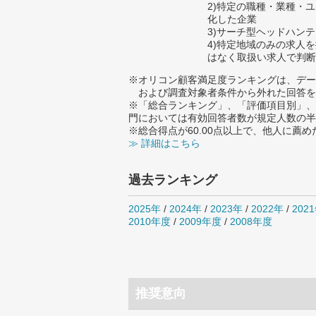
2)特定の職種・業種・
化した企業
3)サーチ型ヘッドハン
4)特定地域のみの求人
はなく取扱い求人で判断
※オリコン顧客満足度ランキングは、デー
および調査対象者条件から外れた回答を
※「総合ランキング」、「評価項目別」、
門においては有効回答者数が規定人数の半
※総合得点が60.00点以上で、他人に
≫ 詳細はこちら
過去ランキング
2025年
/
2024年
/
2023年
/
2022年
/
202
2010年度
/
2009年度
/
2008年度
推奨意向