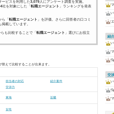
サービスを利用した
3,079
人にアンケート調査を実施。
54
社を対象にした「
転職エージェント
」ランキングを発表
から「
転職エージェント
」を評価。さらに回答者の口コミ
も掲載しています。
からも比較することで「
転職エージェント
」選びにお役立
紹
S
び替えて比較することが出来ます。
交
担当者の対応
紹介案件
交渉力
S
東海
近畿
女性