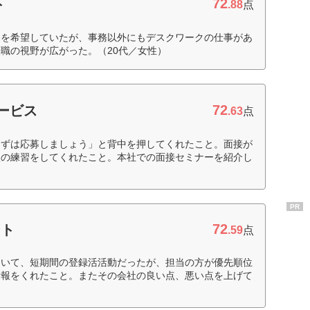
72
ト
.88
点
務を希望していたが、事務以外にもデスクワークの仕事があ
職の視野が広がった。（20代／女性）
72
サービス
.63
点
まずは応募しましょう」と背中を押してくれたこと。面接が
談の練習をしてくれたこと。本社での面接セミナーを紹介し
PR
72
ント
.59
点
ていて、短期間の登録活活動だったが、担当の方が優先順位
情報をくれたこと。またその会社の良い点、悪い点を上げて