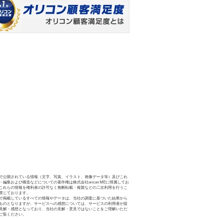
で公開されている情報（文字、写真、イラスト、画像データ等）及びこれ
・編集および構造などについての著作権は株式会社oricon MEに帰属してお
これらの情報を権利者の許可なく無断転載・複製などの二次利用を行うこ
禁じております。
で掲載しているすべての情報やデータは、当社の調査に基づいた結果から
ものとなりますが、サービスへの感想については、サービスの利用者が提
見解・感想となっており、当社の見解・意見ではないことをご理解いただ
ご覧ください。