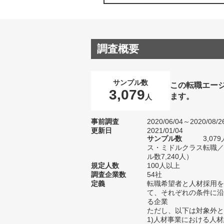
調査概要
サンプル数
この転職エー
3,079
ます。
人
事前調査
2020/06/04～2020/08/2
更新日
2021/01/04
サンプル数
3,0
ス・ミドルクラス転職／
ル数7,240人）
規定人数
100人以上
調査企業数
54社
定義
転職希望者と人材採用を
て、それぞれの条件に沿
る企業
ただし、以下は対象外と
1)人材事業における人