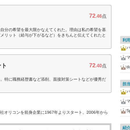
72
.46
点
、自分の希望を最大限かなえてくれた。理由は私の希望を基
デメリット（給与が下がるなど）をきちんと伝えてくれたと
利
72
ント
.40
点
る。特に職務経歴書など添削、面接対策シートなどが優秀だ
担
S
オリコンを前身企業に1967年よりスタート。2006年から
紹