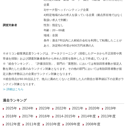
企業
3)サーチ型ヘッドハンティング企業
4)特定地域のみの求人を扱っている企業（拠点所在地ではなく
取扱い求人で判断）
調査対象者
性別：指定なし
年齢：20～69歳
地域：全国
条件：過去7年以内に人材紹介会社を利用して転職したことが
あり、決定時の年収が600万円未満の人
※オリコン顧客満足度ランキングは、データクリーニング（回収したデータから不正回答や異
常値を排除）および調査対象者条件から外れた回答を除外した上で作成しています。
※「総合ランキング」、「評価項目別」、部門の「業態別」においては有効回答者数が規定人
数を満たした企業のみランクイン対象となります。その他の部門においては有効回答者数が規
定人数の半数以上の企業がランクイン対象となります。
※総合得点が60.00点以上で、他人に薦めたくないと回答した人の割合が基準値以下の企業がラ
ンクイン対象となります。
≫ 詳細はこちら
過去ランキング
2025年
2024年
2023年
2022年
2021年
2020年
2019年
2018年
2017年
2016年
2014-2015年
2014年度
2013年度
2012年度
2011年度
2010年度
2009年度
2008年度