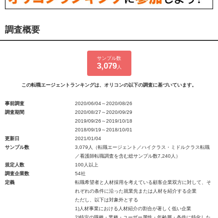
調査概要
サンプル数
3,079
人
この転職エージェントランキングは、オリコンの以下の調査に基づいています。
事前調査
2020/06/04～2020/08/26
調査期間
2020/08/27～2020/09/29
2019/09/26～2019/10/18
2018/09/19～2018/10/01
更新日
2021/01/04
サンプル数
3,079人（転職エージェント／ハイクラス・ミドルクラス転職
／看護師転職調査を含む総サンプル数7,240人）
規定人数
100人以上
調査企業数
54社
定義
転職希望者と人材採用を考えている顧客企業双方に対して、そ
れぞれの条件に沿った就業先または人材を紹介する企業
ただし、以下は対象外とする
1)人材事業における人材紹介の割合が著しく低い企業
2)特定の職種・業種・ユーザー属性・年齢層・条件に特化した