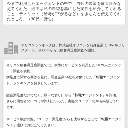
今まで利用したエージェントの中で、自分の希望を最大限かな
えてくれた。理由は私の希望を基にした案件を紹介してくれる
こと、デメリット（給与が下がるなど）をきちんと伝えてくれ
たところ。（30代／男性）
オリコンランキングは、株式会社オリコンを前身企業に1967年より
スタート。2006年からは顧客満足度調査を開始。
オリコン顧客満足度調査では、実際にサービスを利用した
3,079
人にアンケ
ート調査を実施。
満足度に関する回答を基に、調査企業
54
社を対象にした「
転職エージェン
ト
」ランキングを発表しています。
総合満足度だけでなく、様々な切り口から「
転職エージェント
」を評価。
さらに回答者の口コミや評判といった、実際のユーザーの声も掲載してい
ます。
サービス検討の際、“ユーザー満足度”からも比較することで「
転職エージェ
ント
」選びにお役立てください。