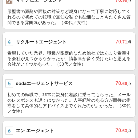
70
.99
点
履歴書の添削や面接の対策など親身になって丁寧に対応してく
れるので初めての転職で無知な私でも些細なこともたくさん質
問できる雰囲気があった。（30代／女性）
リクルートエージェント
70
.71
点
希望していた業界、職種が限定的なため他社ではあまり希望す
る会社が見つからなかったが、情報量が多く受けたいと思える
会社がいくつかあった。（30代／女性）
dodaエージェントサービス
70
.66
点
初めての転職で、非常に親身に相談に乗ってもらった。メール
のレスポンスも遅くはなかった。人事経験のある方が面接の指
導をして具体的なアドバイスまでくれたのがよかった。（30代
／女性）
エン エージェント
70
.63
点