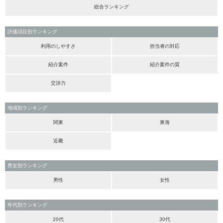
総合ランキング
評価項目別ランキング
利用のしやすさ
担当者の対応
紹介案件
紹介案件の質
交渉力
地域別ランキング
関東
東海
近畿
男女別ランキング
男性
女性
年代別ランキング
20代
30代