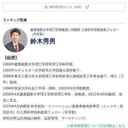
再利用意向データ（PDF）
ランキング監修
慶應義塾大学理工学部教授／内閣府 上席科学技術政策フェロー
（非常勤）
鈴木秀男
【経歴】
1989年慶應義塾大学理工学部管理工学科卒業。
1992年ロチェスター大学経営大学院修士課程修了。
1996年東京工業大学大学院理工学研究科博士課程経営工学専攻修了。博士（工
学）取得。
1996年筑波大学社会工学系・講師。2002年6月同助教授。
2008年4月慶應義塾大学理工学部管理工学科・准教授。2011年4月同教授、現
在に至る。
2023年4月内閣府 科学技術・イノベーション推進事務局参事官（インフラ・防
災担当）付上席科学技術政策フェロー（非常勤）
研究分野は応用統計解析、品質管理、マーケティング。
≫鈴木研究室についての詳細はこちら