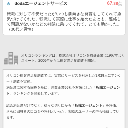
dodaエージェントサービス
67
.38
点
転職に対して不安だったがいつも前向きな発言をしてくれて勇
気づけてくれた。転職して実際に仕事を始めたあとも、連絡し
て問題がないかなどの相談に乗ってくれて、とても助かった。
（30代／男性）
オリコンランキングは、株式会社オリコンを前身企業に1967年より
スタート。2006年からは顧客満足度調査を開始。
オリコン顧客満足度調査では、実際にサービスを利用した
3,028
人にアンケ
ート調査を実施。
満足度に関する回答を基に、調査企業
66
社を対象にした「
転職エージェン
ト
」ランキングを発表しています。
総合満足度だけでなく、様々な切り口から「
転職エージェント
」を評価。
さらに回答者の口コミや評判といった、実際のユーザーの声も掲載してい
ます。