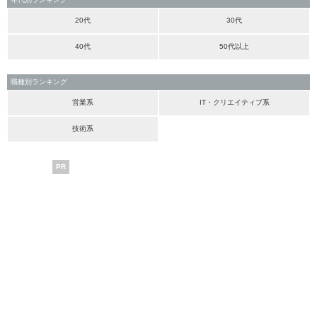
20代
30代
40代
50代以上
職種別ランキング
営業系
IT・クリエイティブ系
技術系
PR