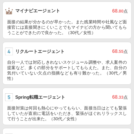
マイナビエージェント
68
.80
点
面接の結果が分かるのが早かった。また残業時間や社風など面
接官には直接聞きにくいことでもマイナビの方から聞いてもら
うことができたので良かった。（30代／女性）
リクルートエージェント
68
.55
点
自分一人では対応しきれないスケジュール調整や、求人案件の
提案など、多くの部分をサポートしてもらえた。また、自分の
気付いていない欠点の指摘なども有り難かった。（30代／男
性）
Spring転職エージェント
68
.33
点
面接対策は何回も熱心にやってもらい、面接当日はとても緊張
していたが直前に電話をいただき、緊張がほぐれリラックスし
て行うことが出来た。（30代／女性）