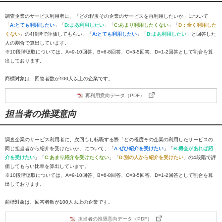
調査企業のサービス利用者に、「どの程度その企業のサービスを再利用したいか」について
「
A:とても利用したい
」「
B:まあ利用したい
」「
C:あまり利用したくない
」「
D：全く利用した
くない
」の4段階で評価してもらい、「
A:とても利用したい
」「
B:まあ利用したい
」と回答した
人の割合で算出しています。
※10段階聴取については、A=9-10回答、B=6-8回答、C=3-5回答、D=1-2回答として割合を算
出しております。
商標対象は、回答者数が100人以上の企業です。
再利用意向データ（PDF）
担当者の推奨意向
調査企業のサービス利用者に、次回もし転職する際「どの程度その企業の利用したサービスの
同じ担当者から紹介を受けたいか」について、「
A:ぜひ紹介を受けたい
」「
B:機会があれば紹
介を受けたい
」「
C:あまり紹介を受けたくない
」「
D:別の人から紹介を受けたい
」の4段階で評
価してもらい比率を算出しています。
※10段階聴取については、A=9-10回答、B=6-8回答、C=3-5回答、D=1-2回答として割合を算
出しております。
商標対象は、回答者数が100人以上の企業です。
担当者の推奨意向データ（PDF）