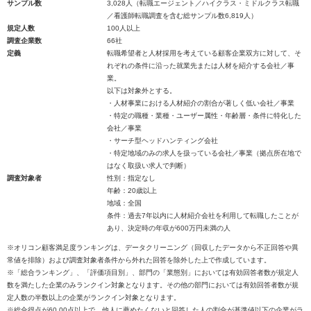
サンプル数
3,028人（転職エージェント／ハイクラス・ミドルクラス転職
／看護師転職調査を含む総サンプル数6,819人）
規定人数
100人以上
調査企業数
66社
定義
転職希望者と人材採用を考えている顧客企業双方に対して、そ
れぞれの条件に沿った就業先または人材を紹介する会社／事
業。
以下は対象外とする。
・人材事業における人材紹介の割合が著しく低い会社／事業
・特定の職種・業種・ユーザー属性・年齢層・条件に特化した
会社／事業
・サーチ型ヘッドハンティング会社
・特定地域のみの求人を扱っている会社／事業（拠点所在地で
はなく取扱い求人で判断）
調査対象者
性別：指定なし
年齢：20歳以上
地域：全国
条件：過去7年以内に人材紹介会社を利用して転職したことが
あり、決定時の年収が600万円未満の人
※オリコン顧客満足度ランキングは、データクリーニング（回収したデータから不正回答や異
常値を排除）および調査対象者条件から外れた回答を除外した上で作成しています。
※「総合ランキング」、「評価項目別」、部門の「業態別」においては有効回答者数が規定人
数を満たした企業のみランクイン対象となります。その他の部門においては有効回答者数が規
定人数の半数以上の企業がランクイン対象となります。
※総合得点が60.00点以上で、他人に薦めたくないと回答した人の割合が基準値以下の企業がラ