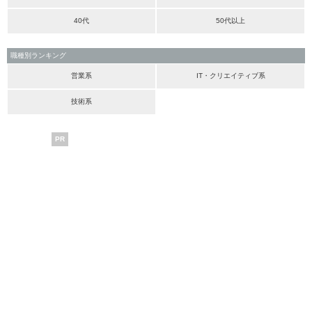
40代
50代以上
職種別ランキング
営業系
IT・クリエイティブ系
技術系
PR