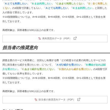
「
A:とても利用したい
」「
B:まあ利用したい
」「
C:あまり利用したくない
」「
D：全く利用した
くない
」の4段階で評価してもらい、「
A:とても利用したい
」「
B:まあ利用したい
」と回答した
人の割合で算出しています。
※10段階聴取については、A=9-10回答、B=6-8回答、C=3-5回答、D=1-2回答として割合を算
出しております。
商標対象は、回答者数が100人以上の企業です。
再利用意向データ（PDF）
担当者の推奨意向
調査企業のサービス利用者に、次回もし転職する際「どの程度その企業の利用したサービスの
同じ担当者から紹介を受けたいか」について、「
A:ぜひ紹介を受けたい
」「
B:機会があれば紹
介を受けたい
」「
C:あまり紹介を受けたくない
」「
D:別の人から紹介を受けたい
」の4段階で評
価してもらい比率を算出しています。
※10段階聴取については、A=9-10回答、B=6-8回答、C=3-5回答、D=1-2回答として割合を算
出しております。
商標対象は、回答者数が100人以上の企業です。
担当者の推奨意向データ（PDF）