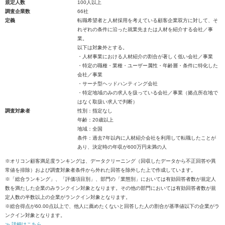
規定人数
100人以上
調査企業数
66社
定義
転職希望者と人材採用を考えている顧客企業双方に対して、そ
れぞれの条件に沿った就業先または人材を紹介する会社／事
業。
以下は対象外とする。
・人材事業における人材紹介の割合が著しく低い会社／事業
・特定の職種・業種・ユーザー属性・年齢層・条件に特化した
会社／事業
・サーチ型ヘッドハンティング会社
・特定地域のみの求人を扱っている会社／事業（拠点所在地で
はなく取扱い求人で判断）
調査対象者
性別：指定なし
年齢：20歳以上
地域：全国
条件：過去7年以内に人材紹介会社を利用して転職したことが
あり、決定時の年収が600万円未満の人
※オリコン顧客満足度ランキングは、データクリーニング（回収したデータから不正回答や異
常値を排除）および調査対象者条件から外れた回答を除外した上で作成しています。
※「総合ランキング」、「評価項目別」、部門の「業態別」においては有効回答者数が規定人
数を満たした企業のみランクイン対象となります。その他の部門においては有効回答者数が規
定人数の半数以上の企業がランクイン対象となります。
※総合得点が60.00点以上で、他人に薦めたくないと回答した人の割合が基準値以下の企業がラ
ンクイン対象となります。
≫ 詳細はこちら