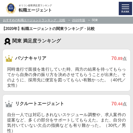
オリコン顧客満足度ランキング
転職エージェント
おすすめの転職エージェントランキング・比較
2020年版
関東
【2020年】転職エージェントの関東ランキング・比較
関東 満足度ランキング
パソナキャリア
70
.89
点
同時進行で面接を進行していた時、両方の結果を待ってもらっ
てから自身の身の振り方を決めさせてもらうことが出来た。そ
のように、採用先に便宜を図ってもらい有難かった。（40代／
女性）
リクルートエージェント
70
.44
点
自分一人では対応しきれないスケジュール調整や、求人案件の
提案など、多くの部分をサポートしてもらえた。また、自分の
気付いていない欠点の指摘なども有り難かった。（30代／男
性）