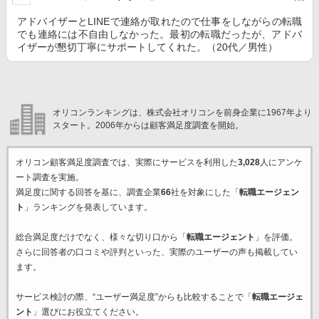
アドバイザーとLINEで連絡が取れたので仕事をしながらの転職
でも連絡には不自由しなかった。最初の転職だったが、アドバ
イザーが懇切丁寧にサポートしてくれた。（20代／男性）
オリコンランキングは、株式会社オリコンを前身企業に1967年より
スタート。2006年からは顧客満足度調査を開始。
オリコン顧客満足度調査では、実際にサービスを利用した
3,028
人にアンケ
ート調査を実施。
満足度に関する回答を基に、調査企業
66
社を対象にした「
転職エージェン
ト
」ランキングを発表しています。
総合満足度だけでなく、様々な切り口から「
転職エージェント
」を評価。
さらに回答者の口コミや評判といった、実際のユーザーの声も掲載してい
ます。
サービス検討の際、“ユーザー満足度”からも比較することで「
転職エージェ
ント
」選びにお役立てください。