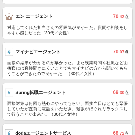
エン エージェント
70
.42
点
対応してくれた担当さんの雰囲気が良かった。質問や相談をし
やすい感じだった（30代／女性）
マイナビエージェント
70
.07
点
面接の結果が分かるのが早かった。また残業時間や社風など面
接官には直接聞きにくいことでもマイナビの方から聞いてもら
うことができたので良かった。（30代／女性）
Spring転職エージェント
69
.30
点
面接対策は何回も熱心にやってもらい、面接当日はとても緊張
していたが直前に電話をいただき、緊張がほぐれリラックスし
て行うことが出来た。（30代／女性）
dodaエージェントサービス
68
.72
点