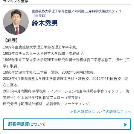
ランキング監修
慶應義塾大学理工学部教授／内閣府 上席科学技術政策フェロー
（非常勤）
鈴木秀男
【経歴】
1989年慶應義塾大学理工学部管理工学科卒業。
1992年ロチェスター大学経営大学院修士課程修了。
1996年東京工業大学大学院理工学研究科博士課程経営工学専攻修了。博士（工
学）取得。
1996年筑波大学社会工学系・講師。2002年6月同助教授。
2008年4月慶應義塾大学理工学部管理工学科・准教授。2011年4月同教授、現
在に至る。
2023年4月内閣府 科学技術・イノベーション推進事務局参事官（インフラ・防
災担当）付上席科学技術政策フェロー（非常勤）
研究分野は応用統計解析、品質管理、マーケティング。
≫鈴木研究室についての詳細はこちら
顧客満足度について