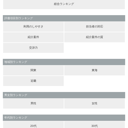
総合ランキング
評価項目別ランキング
利用のしやすさ
担当者の対応
紹介案件
紹介案件の質
交渉力
地域別ランキング
関東
東海
近畿
男女別ランキング
男性
女性
年代別ランキング
20代
30代