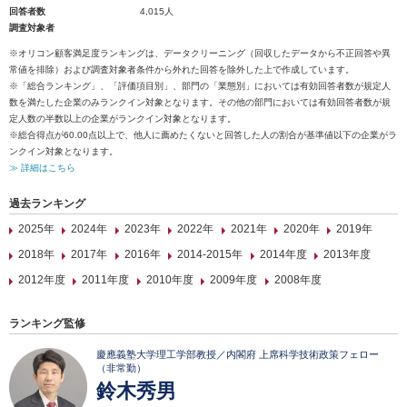
回答者数
4,015人
調査対象者
※オリコン顧客満足度ランキングは、データクリーニング（回収したデータから不正回答や異
常値を排除）および調査対象者条件から外れた回答を除外した上で作成しています。
※「総合ランキング」、「評価項目別」、部門の「業態別」においては有効回答者数が規定人
数を満たした企業のみランクイン対象となります。その他の部門においては有効回答者数が規
定人数の半数以上の企業がランクイン対象となります。
※総合得点が60.00点以上で、他人に薦めたくないと回答した人の割合が基準値以下の企業がラ
ンクイン対象となります。
≫ 詳細はこちら
過去ランキング
2025年
2024年
2023年
2022年
2021年
2020年
2019年
2018年
2017年
2016年
2014-2015年
2014年度
2013年度
2012年度
2011年度
2010年度
2009年度
2008年度
ランキング監修
慶應義塾大学理工学部教授／内閣府 上席科学技術政策フェロー
（非常勤）
鈴木秀男