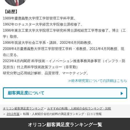
【経歴】
1989年慶應義塾大学理工学部管理工学科卒業。
1992年ロチェスター大学経営大学院修士課程修了。
1996年東京工業大学大学院理工学研究科博士課程経営工学専攻修了。博士（工
学）取得。
1996年筑波大学社会工学系・講師。2002年6月同助教授。
2008年4月慶應義塾大学理工学部管理工学科・准教授。2011年4月同教授、現
在に至る。
2023年4月内閣府 科学技術・イノベーション推進事務局参事官（インフラ・防
災担当）付上席科学技術政策フェロー（非常勤）
研究分野は応用統計解析、品質管理、マーケティング。
≫鈴木研究室についての詳細はこちら
顧客満足度について
オリコン顧客満足度ランキング
おすすめの転職・人材紹介会社ランキング・比較
2011年版
転職・人材紹介会社の給料の満足度ランキング・口コミ情報
オリコン顧客満足度
ランキング一覧