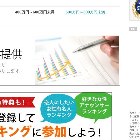
400万円～600万円未満
600万円～800万円未満
PR
当サイト
らの配置
ります。
とは固く
当サイト
作成した
出された
いた上で