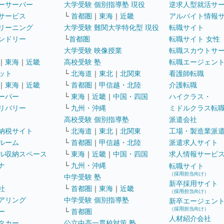
ーサーバー
大学受験 個別指導塾 現役
逆求人型就活サ
サービス
└
首都圏
｜
東海
｜
近畿
アルバイト情報
リーニング
大学受験 難関大学特化型 現役
転職サイト
ンドリー
└
首都圏
転職サイト 女性
大学受験 映像授業
転職スカウトサ
｜
東海
｜
近畿
高校受験 塾
転職エージェン
ット
└
北海道
｜
東北
｜
北関東
看護師転職
｜
東海
｜
近畿
└
首都圏
｜
甲信越・北陸
介護転職
ーパー
└
東海
｜
近畿
｜
中国・四国
ハイクラス・
リバリー
└
九州・沖縄
ミドルクラス転
高校受験 個別指導塾
派遣会社
納税サイト
└
北海道
｜
東北
｜
北関東
工場・製造業派
ルーム
└
首都圏
｜
甲信越・北陸
派遣求人サイト
ル収納スペース
└
東海
｜
近畿
｜
中国・四国
求人情報サービ
ナ
└
九州・沖縄
転職サイト
（採用担当向け）
中学受験 塾
新卒採用サイト
社
└
首都圏
｜
東海
｜
近畿
（採用担当向け）
アリング
中学受験 個別指導塾
新卒エージェン
（採用担当向け）
ー
└
首都圏
人材紹介会社
タカー
公立中高一貫校対策 塾