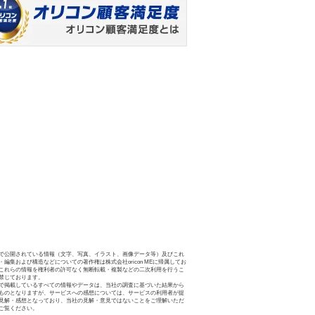
で公開されている情報（文字、写真、イラスト、画像データ等）及びこれ
・編集および構造などについての著作権は株式会社oricon MEに帰属してお
これらの情報を権利者の許可なく無断転載・複製などの二次利用を行うこ
禁じております。
で掲載しているすべての情報やデータは、当社の調査に基づいた結果から
ものとなりますが、サービスへの感想については、サービスの利用者が提
見解・感想となっており、当社の見解・意見ではないことをご理解いただ
ご覧ください。