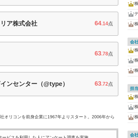
64
ャリア株式会社
.14
点
会
63
.78
点
株
63
インセンター（@type）
.72
点
担
オリコンを前身企業に1967年よりスタート。2006年から
株
会
サービスを利用した
人にアンケート調査を実施。