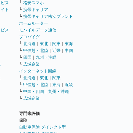
ービス
└
格安スマホ
サイト
└
携帯キャリア
└
携帯キャリア格安ブランド
ホームルーター
ービス
モバイルデータ通信
ト
プロバイダ
└
北海道
｜
東北
｜
関東
｜
東海
└
甲信越・北陸
｜
近畿
｜
中国
└
四国
｜
九州・沖縄
職
└
広域企業
インターネット回線
遣
└
北海道
｜
東北
｜
関東
└
甲信越・北陸
｜
東海
｜
近畿
ス
└
中国・四国
｜
九州・沖縄
└
広域企業
専門家評価
ト
保険
自動車保険 ダイレクト型