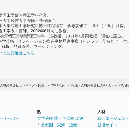
大学理工学部管理工学科卒業。
ター大学経営大学院修士課程修了。
大学大学院理工学研究科博士課程経営工学専攻修了。博士（工学）取得。
社会工学系・講師。2002年6月同助教授。
義塾大学理工学部管理工学科・准教授。2011年4月同教授、現在に至る。
府 科学技術・イノベーション推進事務局参事官（インフラ・防災担当）
計解析、品質管理、マーケティング。
いての詳細はこちら
人材紹介会社ランキング・比較
2011年版
転職・人材紹介会社の400万円～600
塾
人材
ーサーバー
大学受験 塾・予備校 現役
就活エージェン
└
首都圏
｜
東海
｜
近畿
就活サイト