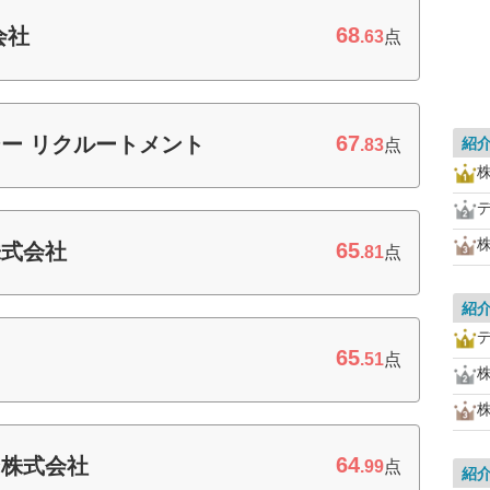
68
会社
.63
点
67
ー リクルートメント
紹
.83
点
65
株式会社
.81
点
紹
65
.51
点
株
64
ン株式会社
.99
点
紹