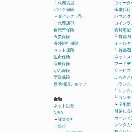
└
代理店型
ウォータ
バイク保険
家事代行
└
ダイレクト型
ハウスク
└
代理店型
コインラ
自転車保険
食材宅配
火災保険
└
首都圏
海外旅行保険
ミールキ
ペット保険
└
首都圏
生命保険
ネットス
医療保険
フードデ
がん保険
サービス
学資保険
ふるさと
保険相談ショップ
トランク
└
レンタ
└
コンテ
金融
└
宅配型
ネット証券
引越し会
NISA
カーシェ
└
証券会社
レンタカ
└
銀行
格安レン