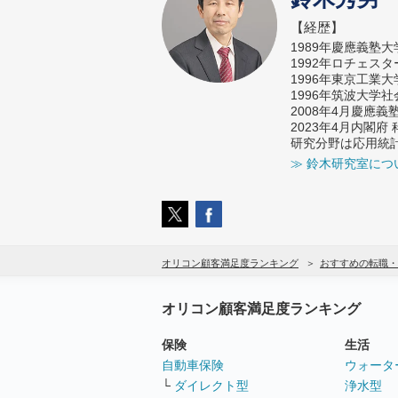
【経歴】
1989年慶應義塾
1992年ロチェス
1996年東京工業
1996年筑波大学
2008年4月慶應
2023年4月内閣
研究分野は応用統
≫ 鈴木研究室につ
オリコン顧客満足度ランキング
おすすめの転職・
オリコン顧客満足度ランキング
保険
生活
自動車保険
ウォータ
└
ダイレクト型
浄水型