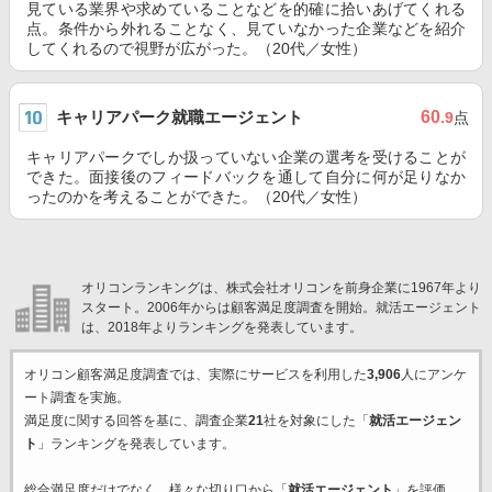
見ている業界や求めていることなどを的確に拾いあげてくれる
点。条件から外れることなく、見ていなかった企業などを紹介
してくれるので視野が広がった。（20代／女性）
キャリアパーク就職エージェント
60
.9
点
キャリアパークでしか扱っていない企業の選考を受けることが
できた。面接後のフィードバックを通して自分に何が足りなか
ったのかを考えることができた。（20代／女性）
オリコンランキングは、株式会社オリコンを前身企業に1967年より
スタート。2006年からは顧客満足度調査を開始。就活エージェント
は、2018年よりランキングを発表しています。
オリコン顧客満足度調査では、実際にサービスを利用した
3,906
人にアンケ
ート調査を実施。
満足度に関する回答を基に、調査企業
21
社を対象にした「
就活エージェン
ト
」ランキングを発表しています。
総合満足度だけでなく、様々な切り口から「
就活エージェント
」を評価。