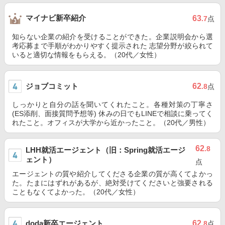
マイナビ新卒紹介
63
.7
点
知らない企業の紹介を受けることができた。企業説明会から選
考応募まで手順がわかりやすく提示された 志望分野が絞られて
いると適切な情報をもらえる。（20代／女性）
ジョブコミット
62
.8
点
しっかりと自分の話を聞いてくれたこと。各種対策の丁寧さ
(ES添削、面接質問予想等) 休みの日でもLINEで相談に乗ってく
れたこと。オフィスが大学から近かったこと。（20代／男性）
62
.8
LHH就活エージェント（旧：Spring就活エージ
ェント）
点
エージェントの質や紹介してくださる企業の質が高くてよかっ
た。たまにはずれがあるが、絶対受けてくださいと強要される
こともなくてよかった。（20代／女性）
doda新卒エージェント
62
.8
点