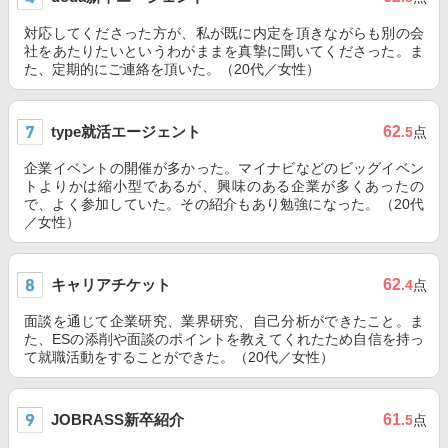
対応してくださった方が、私が既に内定を頂きながらも別の会
社をあたりたいというわがままを真摯に聞いてくださった。ま
た、定期的にご連絡を頂いた。（20代／女性）
type就活エージェント
62
.5
点
企業イベントの開催が多かった。マイナビなどのビッグイベン
トよりかは縮小型であるが、興味のある企業が多くあったの
で、よく参加していた。その紹介もあり勉強になった。（20代
／女性）
キャリアチケット
62
.4
点
面談を通じて企業研究、業界研究、自己分析ができたこと。ま
た、ESの添削や面談のポイントを教えてくれたため自信を持っ
て就職活動をすることができた。（20代／女性）
JOBRASS新卒紹介
61
.5
点