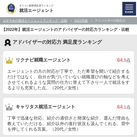
オリコン顧客満足度ランキング
就活エージェント
おすすめの就活エージェントランキング・比較
2022年版
アドバイザーの対応力
【2022年】就活エージェントのアドバイザーの対応力ランキング・比較
アドバイザーの対応力 満足度ランキング
リクナビ就職エージェント
64
.5
点
エージェントの方の対応が丁寧で、ただ希望を聞いて紹介する
だけではなく、自分が気づいていない就職選びの軸などを考え
させてくれるような質問の仕方に替えて下さり一人で就活をす
るよりも充実した点。（20代／女性）
キャリタス就活エージェント
64
.1
点
丁寧で迅速な対応。紹介の適切さと簡潔な紹介、選んだ理由も
教えていただける。紹介以外の進行状況も汲んでくれる。背中
を押してくれる言葉。（20代／女性）