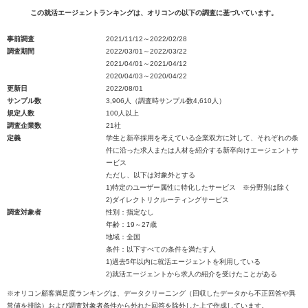
この就活エージェントランキングは、オリコンの以下の調査に基づいています。
事前調査
2021/11/12～2022/02/28
調査期間
2022/03/01～2022/03/22
2021/04/01～2021/04/12
2020/04/03～2020/04/22
更新日
2022/08/01
サンプル数
3,906人（調査時サンプル数4,610人）
規定人数
100人以上
調査企業数
21社
定義
学生と新卒採用を考えている企業双方に対して、それぞれの条
件に沿った求人または人材を紹介する新卒向けエージェントサ
ービス
ただし、以下は対象外とする
1)特定のユーザー属性に特化したサービス ※分野別は除く
2)ダイレクトリクルーティングサービス
調査対象者
性別：指定なし
年齢：19～27歳
地域：全国
条件：以下すべての条件を満たす人
1)過去5年以内に就活エージェントを利用している
2)就活エージェントから求人の紹介を受けたことがある
※オリコン顧客満足度ランキングは、データクリーニング（回収したデータから不正回答や異
常値を排除）および調査対象者条件から外れた回答を除外した上で作成しています。