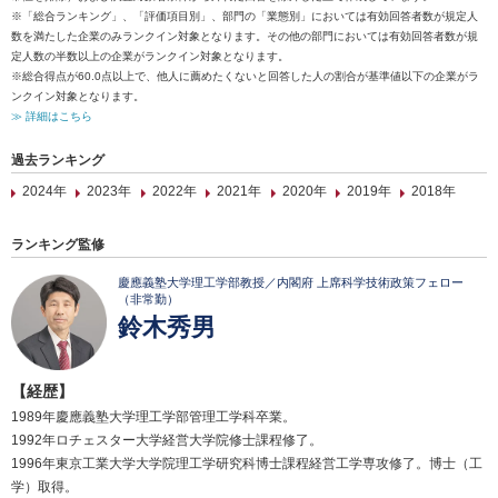
※「総合ランキング」、「評価項目別」、部門の「業態別」においては有効回答者数が規定人
数を満たした企業のみランクイン対象となります。その他の部門においては有効回答者数が規
定人数の半数以上の企業がランクイン対象となります。
※総合得点が60.0点以上で、他人に薦めたくないと回答した人の割合が基準値以下の企業がラ
ンクイン対象となります。
≫ 詳細はこちら
過去ランキング
2024年
2023年
2022年
2021年
2020年
2019年
2018年
ランキング監修
慶應義塾大学理工学部教授／内閣府 上席科学技術政策フェロー
（非常勤）
鈴木秀男
【経歴】
1989年慶應義塾大学理工学部管理工学科卒業。
1992年ロチェスター大学経営大学院修士課程修了。
1996年東京工業大学大学院理工学研究科博士課程経営工学専攻修了。博士（工
学）取得。