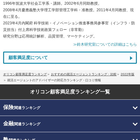
1996年筑波大学社会工学系・講師。2002年6月同助教授。
2008年4月慶應義塾大学理工学部管理工学科・准教授。2011年4月同教授、現
在に至る。
2023年4月内閣府 科学技術・イノベーション推進事務局参事官（インフラ・防
災担当）付上席科学技術政策フェロー（非常勤）
研究分野は応用統計解析、品質管理、マーケティング。
≫鈴木研究室についての詳細はこちら
顧客満足度について
オリコン顧客満足度ランキング
おすすめの就活エージェントランキング・比較
2022年版
就活エージェントのアドバイザーの対応力ランキング・口コミ情報
オリコン顧客満足度
ランキング一覧
保険
関連ランキング
金融
関連ランキング
塾