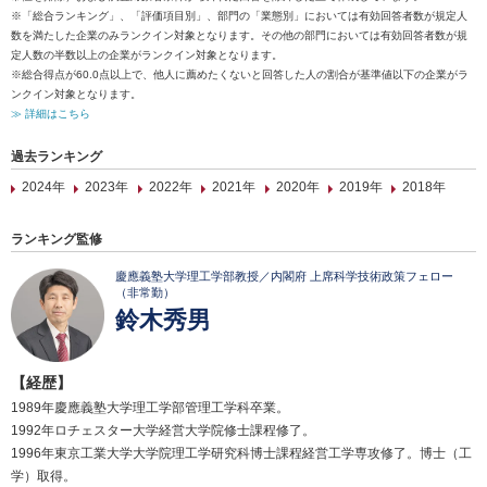
※「総合ランキング」、「評価項目別」、部門の「業態別」においては有効回答者数が規定人
数を満たした企業のみランクイン対象となります。その他の部門においては有効回答者数が規
定人数の半数以上の企業がランクイン対象となります。
※総合得点が60.0点以上で、他人に薦めたくないと回答した人の割合が基準値以下の企業がラ
ンクイン対象となります。
≫ 詳細はこちら
過去ランキング
2024年
2023年
2022年
2021年
2020年
2019年
2018年
ランキング監修
慶應義塾大学理工学部教授／内閣府 上席科学技術政策フェロー
（非常勤）
鈴木秀男
【経歴】
1989年慶應義塾大学理工学部管理工学科卒業。
1992年ロチェスター大学経営大学院修士課程修了。
1996年東京工業大学大学院理工学研究科博士課程経営工学専攻修了。博士（工
学）取得。