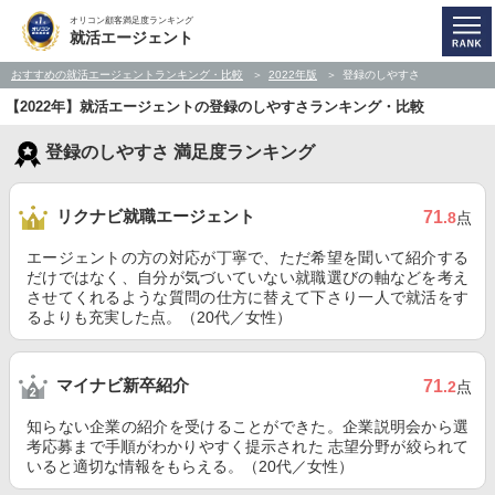
オリコン顧客満足度ランキング
就活エージェント
おすすめの就活エージェントランキング・比較
2022年版
登録のしやすさ
【2022年】就活エージェントの登録のしやすさランキング・比較
登録のしやすさ 満足度ランキング
リクナビ就職エージェント
71
.8
点
エージェントの方の対応が丁寧で、ただ希望を聞いて紹介する
だけではなく、自分が気づいていない就職選びの軸などを考え
させてくれるような質問の仕方に替えて下さり一人で就活をす
るよりも充実した点。（20代／女性）
マイナビ新卒紹介
71
.2
点
知らない企業の紹介を受けることができた。企業説明会から選
考応募まで手順がわかりやすく提示された 志望分野が絞られて
いると適切な情報をもらえる。（20代／女性）