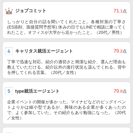
ジョブコミット
71
.1
点
しっかりと自分の話を聞いてくれたこと。各種対策の丁寧さ
(ES添削、面接質問予想等) 休みの日でもLINEで相談に乗ってく
れたこと。オフィスが大学から近かったこと。（20代／男性）
キャリタス就活エージェント
70
.2
点
丁寧で迅速な対応。紹介の適切さと簡潔な紹介、選んだ理由も
教えていただける。紹介以外の進行状況も汲んでくれる。背中
を押してくれる言葉。（20代／女性）
type就活エージェント
70
.0
点
企業イベントの開催が多かった。マイナビなどのビッグイベン
トよりかは縮小型であるが、興味のある企業が多くあったの
で、よく参加していた。その紹介もあり勉強になった。（20代
／女性）