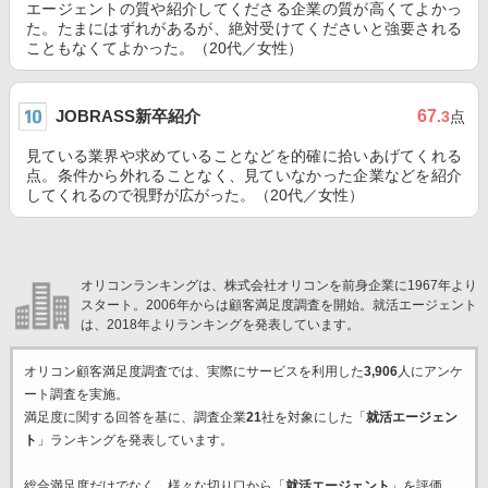
エージェントの質や紹介してくださる企業の質が高くてよかっ
た。たまにはずれがあるが、絶対受けてくださいと強要される
こともなくてよかった。（20代／女性）
JOBRASS新卒紹介
67
.3
点
見ている業界や求めていることなどを的確に拾いあげてくれる
点。条件から外れることなく、見ていなかった企業などを紹介
してくれるので視野が広がった。（20代／女性）
オリコンランキングは、株式会社オリコンを前身企業に1967年より
スタート。2006年からは顧客満足度調査を開始。就活エージェント
は、2018年よりランキングを発表しています。
オリコン顧客満足度調査では、実際にサービスを利用した
3,906
人にアンケ
ート調査を実施。
満足度に関する回答を基に、調査企業
21
社を対象にした「
就活エージェン
ト
」ランキングを発表しています。
総合満足度だけでなく、様々な切り口から「
就活エージェント
」を評価。