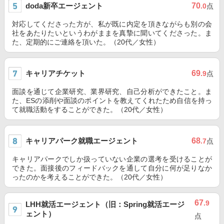
doda新卒エージェント
70
.0
点
対応してくださった方が、私が既に内定を頂きながらも別の会
社をあたりたいというわがままを真摯に聞いてくださった。ま
た、定期的にご連絡を頂いた。（20代／女性）
キャリアチケット
69
.9
点
面談を通じて企業研究、業界研究、自己分析ができたこと。ま
た、ESの添削や面談のポイントを教えてくれたため自信を持っ
て就職活動をすることができた。（20代／女性）
キャリアパーク就職エージェント
68
.7
点
キャリアパークでしか扱っていない企業の選考を受けることが
できた。面接後のフィードバックを通して自分に何が足りなか
ったのかを考えることができた。（20代／女性）
67
.9
LHH就活エージェント（旧：Spring就活エージ
ェント）
点