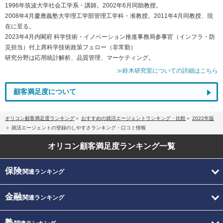
1996年筑波大学社会工学系・講師。2002年6月同助教授。
2008年4月慶應義塾大学理工学部管理工学科・准教授。2011年4月同教授、現
在に至る。
2023年4月内閣府 科学技術・イノベーション推進事務局参事官（インフラ・防
災担当）付上席科学技術政策フェロー（非常勤）
研究分野は応用統計解析、品質管理、マーケティング。
≫鈴木研究室についての詳細はこちら
顧客満足度について
オリコン顧客満足度ランキング
おすすめの就活エージェントランキング・比較
2022年版
就活エージェントの登録のしやすさランキング・口コミ情報
オリコン顧客満足度
ランキング一覧
保険
関連ランキング
金融
関連ランキング
塾