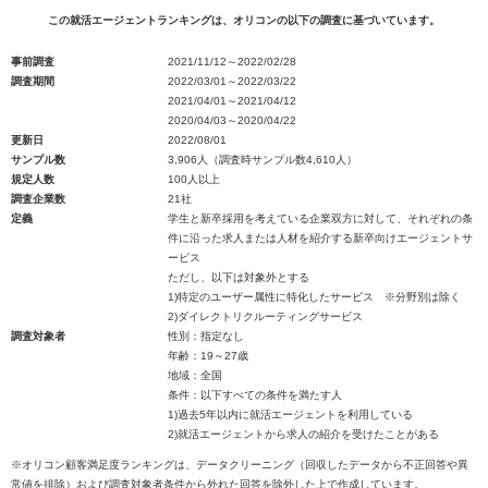
この就活エージェントランキングは、オリコンの以下の調査に基づいています。
事前調査
2021/11/12～2022/02/28
調査期間
2022/03/01～2022/03/22
2021/04/01～2021/04/12
2020/04/03～2020/04/22
更新日
2022/08/01
サンプル数
3,906人（調査時サンプル数4,610人）
規定人数
100人以上
調査企業数
21社
定義
学生と新卒採用を考えている企業双方に対して、それぞれの条
件に沿った求人または人材を紹介する新卒向けエージェントサ
ービス
ただし、以下は対象外とする
1)特定のユーザー属性に特化したサービス ※分野別は除く
2)ダイレクトリクルーティングサービス
調査対象者
性別：指定なし
年齢：19～27歳
地域：全国
条件：以下すべての条件を満たす人
1)過去5年以内に就活エージェントを利用している
2)就活エージェントから求人の紹介を受けたことがある
※オリコン顧客満足度ランキングは、データクリーニング（回収したデータから不正回答や異
常値を排除）および調査対象者条件から外れた回答を除外した上で作成しています。