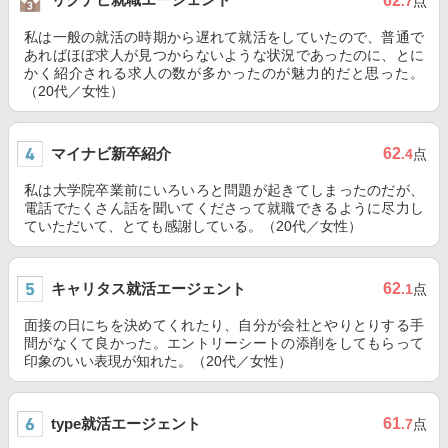
62
.7
点
私は一般の就活の時期から遅れて就活をしていたので、普通で
あればほぼ求人が見つからないような状況であったのに、とに
かく紹介される求人の数が多かったのが魅力的だと思った。
（20代／女性）
マイナビ新卒紹介
62
.4
点
私は大学院卒業前にいろいろと問題が起きてしまったのだが、
電話でたくさん話を聞いてくださって就職できるように尽力し
ていただいて、とても感謝している。（20代／女性）
キャリタス就活エージェント
62
.1
点
面接の日にちを決めてくれたり、自分が会社とやりとりする手
間がなくて良かった。エントリーシートの添削をしてもらって
印象のいい表現が知れた。（20代／女性）
type就活エージェント
61
.7
点