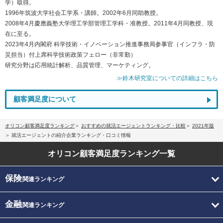
学）取得。
1996年筑波大学社会工学系・講師。2002年6月同助教授。
2008年4月慶應義塾大学理工学部管理工学科・准教授。2011年4月同教授、現
在に至る。
2023年4月内閣府 科学技術・イノベーション推進事務局参事官（インフラ・防
災担当）付上席科学技術政策フェロー（非常勤）
研究分野は応用統計解析、品質管理、マーケティング。
≫鈴木研究室についての詳細はこちら
顧客満足度について
オリコン顧客満足度ランキング
おすすめの就活エージェントランキング・比較
2021年版
就活エージェントの紹介企業ランキング・口コミ情報
オリコン顧客満足度
ランキング一覧
保険
関連ランキング
金融
関連ランキング