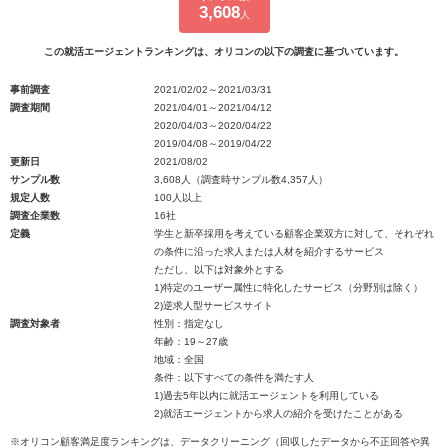
3,608
人
この就活エージェントランキングは、オリコンの以下の調査に基づいています。
事前調査
2021/02/02～2021/03/31
調査期間
2021/04/01～2021/04/12
2020/04/03～2020/04/22
2019/04/08～2019/04/22
更新日
2021/08/02
サンプル数
3,608人（調査時サンプル数4,357人）
規定人数
100人以上
調査企業数
16社
定義
学生と新卒採用を考えている顧客企業双方に対して、それぞれ
の条件に沿った求人または人材を紹介するサービス
ただし、以下は対象外とする
1)特定のユーザー属性に特化したサービス（分野別は除く）
2)逆求人型サービスサイト
調査対象者
性別：指定なし
年齢：19～27歳
地域：全国
条件：以下すべての条件を満たす人
1)過去5年以内に就活エージェントを利用している
2)就活エージェントから求人の紹介を受けたことがある
※オリコン顧客満足度ランキングは、データクリーニング（回収したデータから不正回答や異