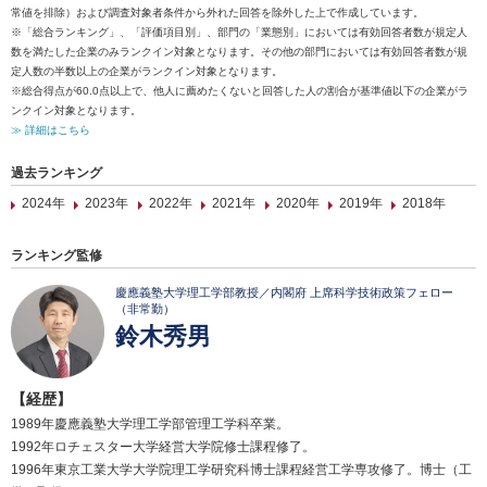
常値を排除）および調査対象者条件から外れた回答を除外した上で作成しています。
※「総合ランキング」、「評価項目別」、部門の「業態別」においては有効回答者数が規定人
数を満たした企業のみランクイン対象となります。その他の部門においては有効回答者数が規
定人数の半数以上の企業がランクイン対象となります。
※総合得点が60.0点以上で、他人に薦めたくないと回答した人の割合が基準値以下の企業がラ
ンクイン対象となります。
≫ 詳細はこちら
過去ランキング
2024年
2023年
2022年
2021年
2020年
2019年
2018年
ランキング監修
慶應義塾大学理工学部教授／内閣府 上席科学技術政策フェロー
（非常勤）
鈴木秀男
【経歴】
1989年慶應義塾大学理工学部管理工学科卒業。
1992年ロチェスター大学経営大学院修士課程修了。
1996年東京工業大学大学院理工学研究科博士課程経営工学専攻修了。博士（工