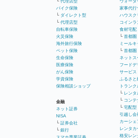
└
代理店型
ウォータ
バイク保険
家事代行
└
ダイレクト型
ハウスク
└
代理店型
コインラ
自転車保険
食材宅配
火災保険
└
首都圏
海外旅行保険
ミールキ
ペット保険
└
首都圏
生命保険
ネットス
医療保険
フードデ
がん保険
サービス
学資保険
ふるさと
保険相談ショップ
トランク
└
レンタ
└
コンテ
金融
└
宅配型
ネット証券
引越し会
NISA
カーシェ
└
証券会社
レンタカ
└
銀行
格安レン
スマホ専業証券