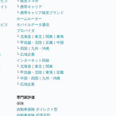
ービス
└
格安スマホ
サイト
└
携帯キャリア
└
携帯キャリア格安ブランド
ホームルーター
ービス
モバイルデータ通信
ト
プロバイダ
└
北海道
｜
東北
｜
関東
｜
東海
└
甲信越・北陸
｜
近畿
｜
中国
└
四国
｜
九州・沖縄
職
└
広域企業
インターネット回線
遣
└
北海道
｜
東北
｜
関東
└
甲信越・北陸
｜
東海
｜
近畿
ス
└
中国・四国
｜
九州・沖縄
└
広域企業
専門家評価
ト
保険
自動車保険 ダイレクト型
自動車保険 代理店型