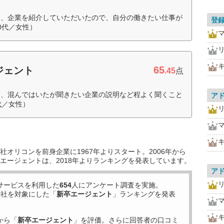
て、企業を紹介していただいたので、自分の働きたい仕事が
登
0代／女性）
65
ジェント
.45
点
に、混んではいたが聞きたい企業の説明など程よく聞くこと
ア
代／女性）
オリコンを前身企業に1967年よりスタート。2006年から
エージェントは、2018年よりランキングを発表しています。
ア
サービスを利用した
654
人にアンケート調査を実施。
9
社を対象にした「
新卒エージェント
」ランキングを発表
から「
新卒エージェント
」を評価。さらに回答者の口コミ