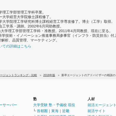
大学理工学部管理工学科卒業。
ター大学経営大学院修士課程修了。
大学大学院理工学研究科博士課程経営工学専攻修了。博士（工学）取得。
社会工学系・講師。2002年6月同助教授。
義塾大学理工学部管理工学科・准教授。2011年4月同教授、現在に至る。
府 科学技術・イノベーション推進事務局参事官（インフラ・防災担当）
計解析、品質管理、マーケティング。
いての詳細はこちら
ージェントランキング・比較
2018年版
新卒エージェントのアドバイザーの相談の
塾
人材
ーサーバー
大学受験 塾・予備校 現役
就活エージェン
└
首都圏
｜
東海
｜
近畿
就活サイト