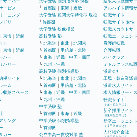
ーサーバー
大学受験 個別指導塾 現役
逆求人型就活サ
サービス
└
首都圏
｜
東海
｜
近畿
アルバイト情報
リーニング
大学受験 難関大学特化型 現役
転職サイト
ンドリー
└
首都圏
転職サイト 女性
大学受験 映像授業
転職スカウトサ
｜
東海
｜
近畿
高校受験 塾
転職エージェン
ット
└
北海道
｜
東北
｜
北関東
看護師転職
｜
東海
｜
近畿
└
首都圏
｜
甲信越・北陸
介護転職
ーパー
└
東海
｜
近畿
｜
中国・四国
ハイクラス・
リバリー
└
九州・沖縄
ミドルクラス転
高校受験 個別指導塾
派遣会社
納税サイト
└
北海道
｜
東北
｜
北関東
工場・製造業派
ルーム
└
首都圏
｜
甲信越・北陸
派遣求人サイト
ル収納スペース
└
東海
｜
近畿
｜
中国・四国
求人情報サービ
ナ
└
九州・沖縄
転職サイト
（採用担当向け）
中学受験 塾
新卒採用サイト
社
└
首都圏
｜
東海
｜
近畿
（採用担当向け）
アリング
中学受験 個別指導塾
新卒エージェン
（採用担当向け）
ー
└
首都圏
人材紹介会社
タカー
公立中高一貫校対策 塾
（採用担当向け）