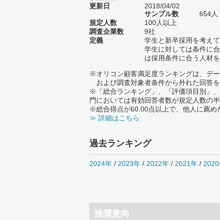
更新日
2018/04/02
サンプル数
654
規定人数
100人以上
調査企業数
9社
定義
学生と新卒採用を考えて
学生に対しては条件に合
は採用条件に合う人材を
※オリコン顧客満足度ランキングは、デー
および調査対象者条件から外れた回答を
※「総合ランキング」、「評価項目別」、
門においては有効回答者数が規定人数の半
※総合得点が60.00点以上で、他人に
≫ 詳細はこちら
過去ランキング
2024年
/
2023年
/
2022年
/
2021年
/
202
推奨意向