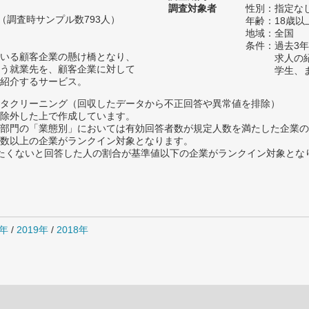
調査対象者
性別：指定な
人（調査時サンプル数793人）
年齢：18歳以
地域：全国
条件：過去3
いる顧客企業の懸け橋となり、
求人の
う就業先を、顧客企業に対して
学生、
紹介するサービス。
タクリーニング（回収したデータから不正回答や異常値を排除）
除外した上で作成しています。
部門の「業態別」においては有効回答者数が規定人数を満たした企業の
数以上の企業がランクイン対象となります。
薦めたくないと回答した人の割合が基準値以下の企業がランクイン対象とな
0年
/
2019年
/
2018年