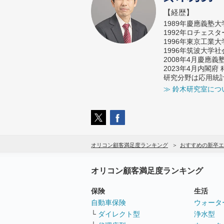
【経歴】
1989年慶應義塾
1992年ロチェス
1996年東京工業
1996年筑波大学
2008年4月慶應
2023年4月内閣
研究分野は応用統
≫ 鈴木研究室につ
オリコン顧客満足度ランキング
おすすめの新卒エ
オリコン顧客満足度ランキング
保険
生活
自動車保険
ウォータ
└
ダイレクト型
浄水型