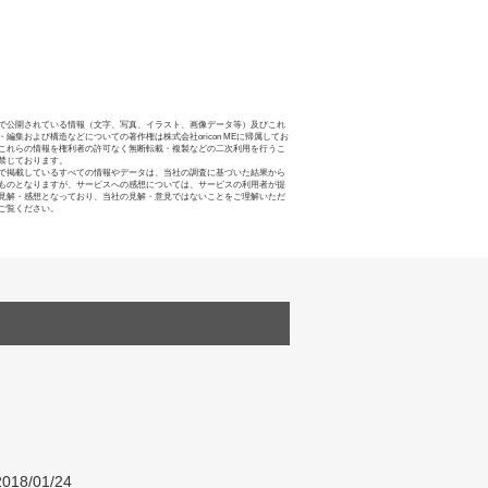
で公開されている情報（文字、写真、イラスト、画像データ等）及びこれ
・編集および構造などについての著作権は株式会社oricon MEに帰属してお
これらの情報を権利者の許可なく無断転載・複製などの二次利用を行うこ
禁じております。
で掲載しているすべての情報やデータは、当社の調査に基づいた結果から
ものとなりますが、サービスへの感想については、サービスの利用者が提
見解・感想となっており、当社の見解・意見ではないことをご理解いただ
ご覧ください。
018/01/24