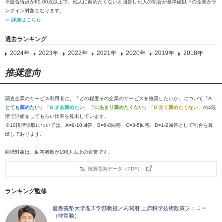
※総合得点が60.00点以上で、他人に薦めたくないと回答した人の割合が基準値以下の企業がラ
ンクイン対象となります。
≫ 詳細はこちら
過去ランキング
2024年
2023年
2022年
2021年
2020年
2019年
2018年
推奨意向
調査企業のサービス利用者に、「どの程度その企業のサービスを推奨したいか」について「
A:
とても薦めたい
」「
B:まあ薦めたい
」「
C:あまり薦めたくない
」「
D:全く薦めたくない
」の4段
階で評価をしてもらい比率を算出しています。
※10段階聴取については、A=9-10回答、B=6-8回答、C=3-5回答、D=1-2回答として割合を算
出しております。
商標対象は、回答者数が100人以上の企業です。
推奨意向データ（PDF）
ランキング監修
慶應義塾大学理工学部教授／内閣府 上席科学技術政策フェロー
（非常勤）