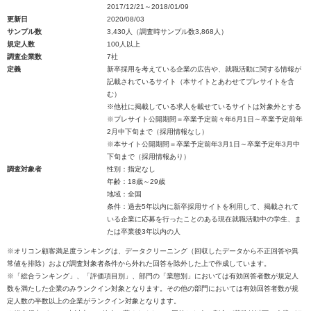
2017/12/21～2018/01/09
更新日
2020/08/03
サンプル数
3,430人（調査時サンプル数3,868人）
規定人数
100人以上
調査企業数
7社
定義
新卒採用を考えている企業の広告や、就職活動に関する情報が
記載されているサイト（本サイトとあわせてプレサイトを含
む）
※他社に掲載している求人を載せているサイトは対象外とする
※プレサイト公開期間＝卒業予定前々年6月1日～卒業予定前年
2月中下旬まで（採用情報なし）
※本サイト公開期間＝卒業予定前年3月1日～卒業予定年3月中
下旬まで（採用情報あり）
調査対象者
性別：指定なし
年齢：18歳～29歳
地域：全国
条件：過去5年以内に新卒採用サイトを利用して、掲載されて
いる企業に応募を行ったことのある現在就職活動中の学生、ま
たは卒業後3年以内の人
※オリコン顧客満足度ランキングは、データクリーニング（回収したデータから不正回答や異
常値を排除）および調査対象者条件から外れた回答を除外した上で作成しています。
※「総合ランキング」、「評価項目別」、部門の「業態別」においては有効回答者数が規定人
数を満たした企業のみランクイン対象となります。その他の部門においては有効回答者数が規
定人数の半数以上の企業がランクイン対象となります。