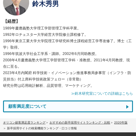
鈴木秀男
【経歴】
1989年慶應義塾大学理工学部管理工学科卒業。
1992年ロチェスター大学経営大学院修士課程修了。
1996年東京工業大学大学院理工学研究科博士課程経営工学専攻修了。博士（工
学）取得。
1996年筑波大学社会工学系・講師。2002年6月同助教授。
2008年4月慶應義塾大学理工学部管理工学科・准教授。2011年4月同教授、現
在に至る。
2023年4月内閣府 科学技術・イノベーション推進事務局参事官（インフラ・防
災担当）付上席科学技術政策フェロー（非常勤）
研究分野は応用統計解析、品質管理、マーケティング。
≫鈴木研究室についての詳細はこちら
顧客満足度について
オリコン顧客満足度ランキング
おすすめの新卒採用サイトランキング・比較
2020年版
新卒採用サイトの検索機能ランキング・口コミ情報