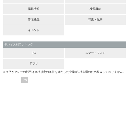
掲載情報
検索機能
管理機能
特集・記事
イベント
デバイス別ランキング
PC
スマートフォン
アプリ
※文字がグレーの部門は当社規定の条件を満たした企業が2社未満のため発表しておりません。
PR