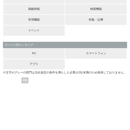
掲載情報
検索機能
管理機能
特集・記事
イベント
デバイス別ランキング
PC
スマートフォン
アプリ
※文字がグレーの部門は当社規定の条件を満たした企業が2社未満のため発表しておりません。
PR