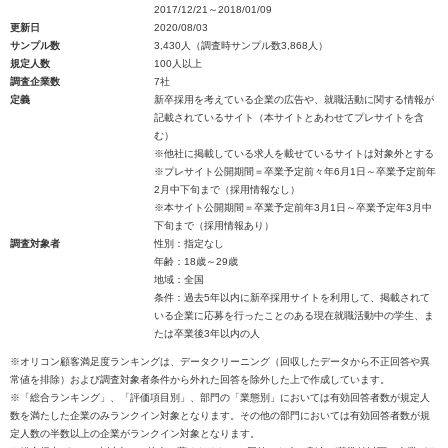
2017/12/21～2018/01/09
更新日
2020/08/03
サンプル数
3,430人（調査時サンプル数3,868人）
規定人数
100人以上
調査企業数
7社
定義
新卒採用を考えている企業の広告や、就職活動に関する情報が
記載されているサイト（本サイトとあわせてプレサイトを含
む）
※他社に掲載している求人を載せているサイトは対象外とする
※プレサイト公開期間＝卒業予定前々年6月1日～卒業予定前年
2月中下旬まで（採用情報なし）
※本サイト公開期間＝卒業予定前年3月1日～卒業予定年3月中
下旬まで（採用情報あり）
調査対象者
性別：指定なし
年齢：18歳～29歳
地域：全国
条件：過去5年以内に新卒採用サイトを利用して、掲載されて
いる企業に応募を行ったことのある現在就職活動中の学生、ま
たは卒業後3年以内の人
※オリコン顧客満足度ランキングは、データクリーニング（回収したデータから不正回答や異
常値を排除）および調査対象者条件から外れた回答を除外した上で作成しています。
※「総合ランキング」、「評価項目別」、部門の「業態別」においては有効回答者数が規定人
数を満たした企業のみランクイン対象となります。その他の部門においては有効回答者数が規
定人数の半数以上の企業がランクイン対象となります。