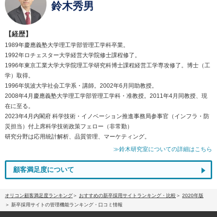
鈴木秀男
【経歴】
1989年慶應義塾大学理工学部管理工学科卒業。
1992年ロチェスター大学経営大学院修士課程修了。
1996年東京工業大学大学院理工学研究科博士課程経営工学専攻修了。博士（工
学）取得。
1996年筑波大学社会工学系・講師。2002年6月同助教授。
2008年4月慶應義塾大学理工学部管理工学科・准教授。2011年4月同教授、現
在に至る。
2023年4月内閣府 科学技術・イノベーション推進事務局参事官（インフラ・防
災担当）付上席科学技術政策フェロー（非常勤）
研究分野は応用統計解析、品質管理、マーケティング。
≫鈴木研究室についての詳細はこちら
顧客満足度について
オリコン顧客満足度ランキング
おすすめの新卒採用サイトランキング・比較
2020年版
新卒採用サイトの管理機能ランキング・口コミ情報