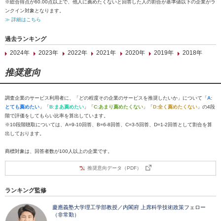
※総合得点が60.00点以上で、他人に薦めたくないと回答した人の割合が基準値以下の企業がラ
ンクイン対象となります。
≫ 詳細はこちら
過去ランキング
2024年
2023年
2022年
2021年
2020年
2019年
2018年
推奨意向
調査企業のサービス利用者に、「どの程度その企業のサービスを推奨したいか」について「
A:
とても薦めたい
」「
B:まあ薦めたい
」「
C:あまり薦めたくない
」「
D:全く薦めたくない
」の4段
階で評価をしてもらい比率を算出しています。
※10段階聴取については、A=9-10回答、B=6-8回答、C=3-5回答、D=1-2回答として割合を算
出しております。
商標対象は、回答者数が100人以上の企業です。
推奨意向データ（PDF）
ランキング監修
慶應義塾大学理工学部教授／内閣府 上席科学技術政策フェロー
（非常勤）